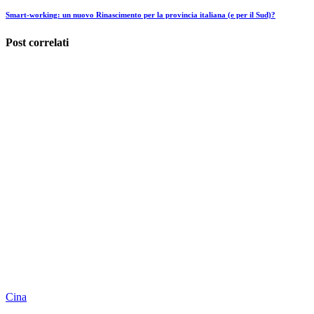
Smart-working: un nuovo Rinascimento per la provincia italiana (e per il Sud)?
Post correlati
Cina