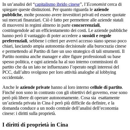
In un’analisi del “
capitalismo ibrido cinese
”, l’
Economist
cerca di
spiegare queste distinzioni. Per quanto riguarda le
aziende
pubbliche
, molte possono avere investitori privati ed essere quotate
sui mercati finanziari. Ciò è fatto per permettere alle aziende statali
di muoversi in regimi almeno in parte
concorrenziali
,
costringendole ad un efficientamento dei costi. Le aziende pubbliche
hanno però il vantaggio di poter accedere a
sussidi e regole
preferenziali
, sebbene i criteri per avervi accesso siano spesso poco
chiari, lasciando ampia autonomia decisionale alla burocrazia cinese
e permettendo al Partito di fare un uso strategico di tali strumenti. Il
Partito nomina anche manager e altre figure professionali su base
spesso politica, e ogni azienda ha al suo interno commissioni di
partito che da un lato ne influenzano l’operato negli interessi del
PCC, dall’altro svolgono per loro attività analoghe al lobbying
occidentale.
Anche le
aziende private
hanno al loro interno
cellule di partito
.
Finché non sono in contrasto con gli obiettivi del governo, esse sono
però più libere di operare autonomamente. Cosa sia esattamente
un’azienda privata in Cina è però più difficile da definire, e la
domanda conduce a un nodo centrale dell’analisi dell’economia
cinese: i diritti sulla proprietà.
I diritti di proprietà in Cina