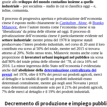
grazie allo
sviluppo del mondo contadino insieme a quello
industriale
– poi socialista – stadio in cui si classifica oggi – e,
infine, comunista.
Il processo di progressiva apertura e privatizzazione dell’economia
cinese è esposto molto chiaramente in
Capitalism, Alone
, di
Branko
Milanovic
, dove l’autore mostra come l’economia cinese si sia
‘liberalizzata’ da prima delle riforme ad oggi. Il processo di
privatizzazione dell’economia cinese è particolarmente evidente nel
settore industriale
: mentre prima del 1978 le imprese statali
producevano l’intero prodotto industriale, nel corso di 20 anni il loro
contributo era sceso al 50% del totale, mentre nel 2015 si trovava
attorno al 20%. Nello stesso testo, Milanovic mostra anche come la
proporzione di
lavoratori urbani impiegati nel pubblico
sia scesa
dall’80% del totale prima delle riforme del ‘78, al circa 16% nel
2016. La minor ingerenza dello Stato nell’economia è evidenziata
anche dall’
abolizione della
determinazione centralizzata dei
prezzi
: nel 1978, oltre il 93% dei prezzi sui prodotti agricoli, merci
al dettaglio e la totalità di quelli sui prodotti industriali erano
determinati centralmente, mentre già negli anni Novanta i prezzi
erano determinati centralmente solo per il 21% dei prodotti agricoli,
7% delle merci al dettaglio e il 19% dei prodotti industriali.