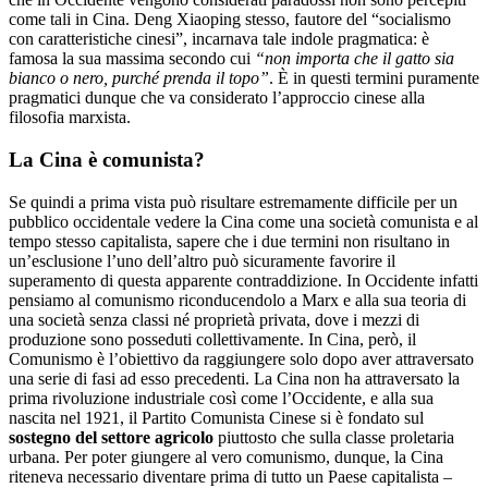
come tali in Cina. Deng Xiaoping stesso, fautore del “socialismo
con caratteristiche cinesi”, incarnava tale indole pragmatica: è
famosa la sua massima secondo cui
“non importa che il gatto sia
bianco o nero, purché prenda il topo”
. È in questi termini puramente
pragmatici dunque che va considerato l’approccio cinese alla
filosofia marxista.
La Cina è comunista?
Se quindi a prima vista può risultare estremamente difficile per un
pubblico occidentale vedere la Cina come una società comunista e al
tempo stesso capitalista, sapere che i due termini non risultano in
un’esclusione l’uno dell’altro può sicuramente favorire il
superamento di questa apparente contraddizione. In Occidente infatti
pensiamo al comunismo riconducendolo a Marx e alla sua teoria di
una società senza classi né proprietà privata, dove i mezzi di
produzione sono posseduti collettivamente. In Cina, però, il
Comunismo è l’obiettivo da raggiungere solo dopo aver attraversato
una serie di fasi ad esso precedenti. La Cina non ha attraversato la
prima rivoluzione industriale così come l’Occidente, e alla sua
nascita nel 1921, il Partito Comunista Cinese si è fondato sul
sostegno del settore agricolo
piuttosto che sulla classe proletaria
urbana. Per poter giungere al vero comunismo, dunque, la Cina
riteneva necessario diventare prima di tutto un Paese capitalista –