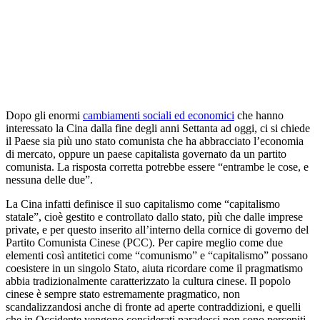
Dopo gli enormi
cambiamenti sociali ed economici
che hanno
interessato la Cina dalla fine degli anni Settanta ad oggi, ci si chiede
il Paese sia più uno stato comunista che ha abbracciato l’economia
di mercato, oppure un paese capitalista governato da un partito
comunista. La risposta corretta potrebbe essere “entrambe le cose, e
nessuna delle due”.
La Cina infatti definisce il suo capitalismo come “capitalismo
statale”, cioè gestito e controllato dallo stato, più che dalle imprese
private, e per questo inserito all’interno della cornice di governo del
Partito Comunista Cinese (PCC). Per capire meglio come due
elementi così antitetici come “comunismo” e “capitalismo” possano
coesistere in un singolo Stato, aiuta ricordare come il pragmatismo
abbia tradizionalmente caratterizzato la cultura cinese.
Il popolo
cinese è sempre stato estremamente pragmatico, non
scandalizzandosi anche di fronte ad aperte contraddizioni, e quelli
che in Occidente vengono considerati paradossi non sono percepiti