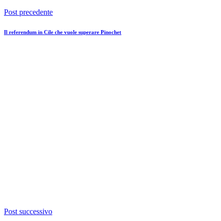
Post precedente
Il referendum in Cile che vuole superare Pinochet
Post successivo