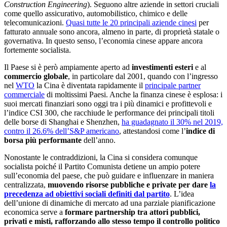
Construction Engineering
). Seguono altre aziende in settori cruciali
come quello assicurativo, automobilistico, chimico e delle
telecomunicazioni.
Quasi tutte le 20 principali aziende cinesi
per
fatturato annuale sono ancora, almeno in parte, di proprietà statale o
governativa. In questo senso, l’economia cinese appare ancora
fortemente socialista.
Il Paese si è però ampiamente aperto ad
investimenti esteri
e al
commercio globale
, in particolare dal 2001, quando con l’ingresso
nel
WTO
la Cina è diventata rapidamente il
principale partner
commerciale
di moltissimi Paesi. Anche la finanza cinese è esplosa: i
suoi mercati finanziari sono oggi tra i più dinamici e profittevoli e
l’indice CSI 300, che racchiude le performance dei principali titoli
delle borse di Shanghai e Shenzhen,
ha guadagnato il 30% nel 2019,
contro il 26.6% dell’S&P americano
, attestandosi come l’
indice di
borsa più performante
dell’anno.
Nonostante le contraddizioni, la Cina si considera comunque
socialista poiché il Partito Comunista detiene un ampio potere
sull’economia del paese, che può guidare e influenzare in maniera
centralizzata,
muovendo risorse pubbliche e private per dare
la
precedenza ad obiettivi sociali definiti dal partito
. L’idea
dell’unione di dinamiche di mercato ad una parziale pianificazione
economica serve a
formare partnership tra attori pubblici,
privati e misti, rafforzando allo stesso tempo il controllo politico