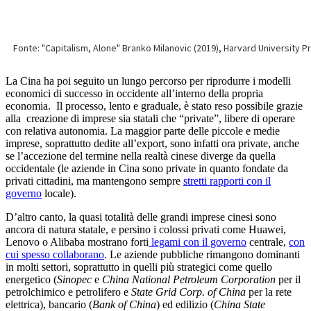
La Cina ha poi seguito un lungo percorso per riprodurre i modelli
economici di successo in occidente all’interno della propria
economia. Il processo, lento e graduale, è stato reso possibile grazie
alla creazione di imprese sia statali che “private”, libere di operare
con relativa autonomia. La maggior parte delle piccole e medie
imprese, soprattutto dedite all’export, sono infatti ora private, anche
se l’accezione del termine nella realtà cinese diverge da quella
occidentale (le aziende in Cina sono private in quanto fondate da
privati cittadini, ma mantengono sempre
stretti rapporti con il
governo
locale).
D’altro canto, la quasi totalità delle grandi imprese cinesi sono
ancora di natura statale, e persino i colossi privati come Huawei,
Lenovo o Alibaba mostrano forti
legami con il governo
centrale,
con
cui spesso collaborano
. Le aziende pubbliche rimangono dominanti
in molti settori, soprattutto in quelli più strategici come quello
energetico (
Sinopec
e
China National Petroleum Corporation
per il
petrolchimico e petrolifero e
State Grid Corp. of China
per la rete
elettrica), bancario (
Bank of China
) ed edilizio (
China State