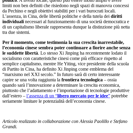
politico
. A livello locale, questo può essere molto ampio e avere
limiti non ben definiti che risiedono negli spazi di manovra concessi
da Pechino e negli obiettivi stabiliti per i vari burocrati locali.
L’assenza, in Cina, delle libertà politiche e della tutela dei
diritti
individuali
necessari al funzionamento di una società democratica e
di un capitalismo liberale rappresenta dunque la distinzione più netta
tra due sistemi.
Per il momento, come testimonia la sua crescita inarrestabile,
l’economia cinese sembra poter continuare a fiorire anche senza
le suddette libertà
. Lo stesso Xi Jinping ha recentemente lodato il
socialismo con caratteristiche cinesi come più efficace rispetto al
semplice capitalismo, mentre He Yiting, vice presidente della scuola
di Partito in Cina, ha definito Xi Jinping come emblema del
“marxismo nel XXI secolo.” In futuro sarà di certo interessante
capire se una volta raggiunta la
frontiera tecnologica
– ossia
quando sarà l’innovazione a determinare la crescita economica,
piuttosto che l’adattamento e l’importazione di tecnologie produttive
dall’estero –
l’assenza di un “
libero mercato per le idee
”
potrebbe
seriamente limitare le potenzialità dell’economia cinese.
Articolo realizzato in collaborazione con Alessia Paolillo e Stefano
Grandi.