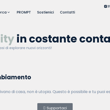
3
erca
PROMPT
Sostienici
Contatti
ity
in costante conta
si di esplorare nuovi orizzonti
!
biamento
divano di casa, non è utopia. Questo è possibile e tu puoi 
Supportaci