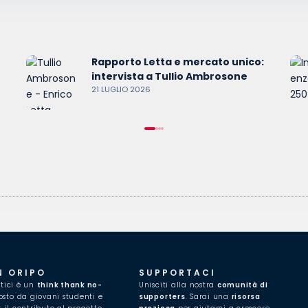
Rapporto Letta e mercato unico:
intervista a Tullio Ambrosone
21 LUGLIO 2026
N ORIPO
SUPPORTACI
itici è un
think thank no-
Unisciti alla nostra
comunità di
to da giovani studenti e
supporters
. Sarai una
risorsa