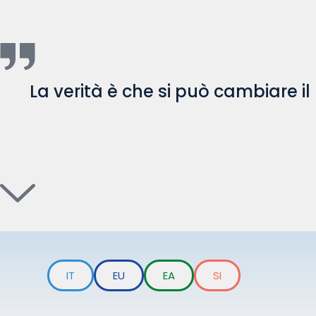
La verità è che si può cambiare 
IT
EU
EA
SI