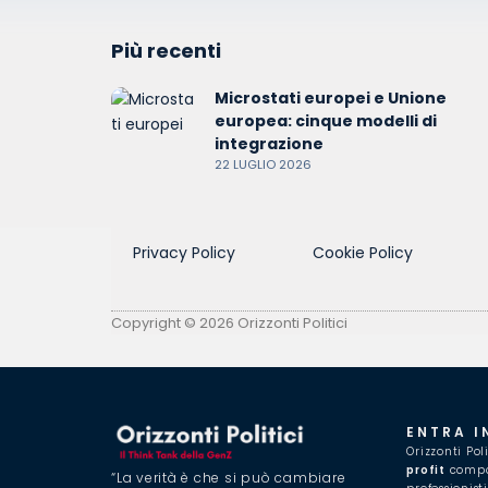
Più recenti
Microstati europei e Unione
europea: cinque modelli di
integrazione
22 LUGLIO 2026
Privacy Policy
Cookie Policy
Copyright © 2026 Orizzonti Politici
ENTRA I
Orizzonti Pol
profit
compos
“La verità è che si può cambiare