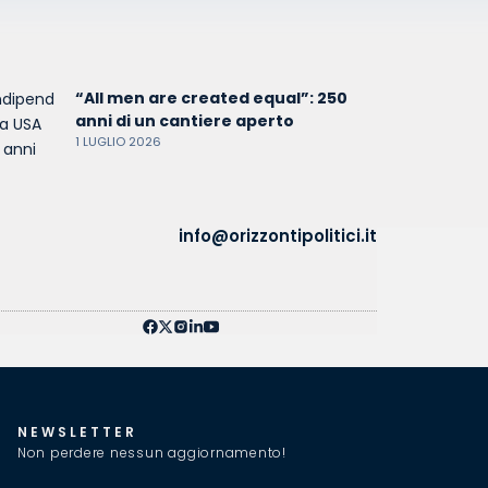
“All men are created equal”: 250
anni di un cantiere aperto
1 LUGLIO 2026
info@orizzontipolitici.it
NEWSLETTER
Non perdere nessun aggiornamento!