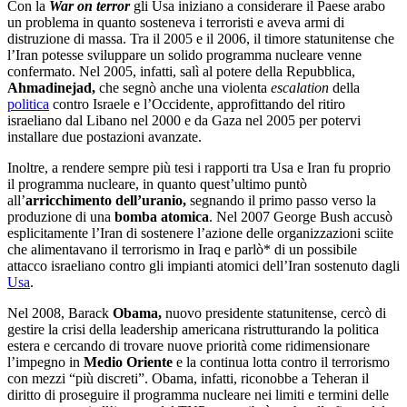
Con la
War on terror
gli Usa iniziano a considerare il Paese arabo
un problema in quanto sosteneva i terroristi e aveva armi di
distruzione di massa. Tra il 2005 e il 2006, il timore statunitense che
l’Iran potesse sviluppare un solido programma nucleare venne
confermato.
Nel 2005, infatti, salì al potere della Repubblica,
Ahmadinejad,
che
segnò anche una violenta
escalation
della
politica
contro Israele e l’Occidente, approfittando del ritiro
israeliano dal Libano nel 2000 e da Gaza nel 2005 per potervi
installare due postazioni avanzate.
Inoltre, a rendere sempre più tesi i rapporti tra Usa e Iran fu proprio
il
programma nucleare,
in quanto quest’ultimo
puntò
all’
arricchimento dell’uranio,
segnando il primo passo verso la
produzione di una
bomba atomica
. Nel 2007 George Bush accusò
esplicitamente l’Iran di sostenere l’azione delle organizzazioni sciite
che alimentavano il terrorismo in Iraq e parlò* di un possibile
attacco israeliano contro gli impianti atomici dell’Iran sostenuto dagli
Usa
.
Nel 2008, Barack
Obama,
nuovo presidente statunitense, cercò di
gestire la crisi della leadership americana ristrutturando la politica
estera e cercando di trovare nuove priorità come ridimensionare
l’impegno in
Medio Oriente
e la continua lotta contro il terrorismo
con mezzi “più discreti”. Obama, infatti, riconobbe a Teheran il
diritto di proseguire il programma nucleare nei limiti e termini delle