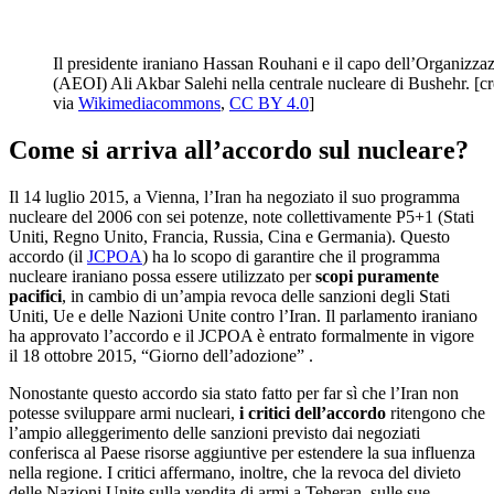
Il presidente iraniano Hassan Rouhani e il capo dell’Organizzaz
(AEOI) Ali Akbar Salehi nella centrale nucleare di Bushehr. [cr
via
Wikimediacommons
,
CC BY 4.0
]
Come si arriva all’accordo sul nucleare?
Il 14 luglio 2015, a Vienna, l’Iran ha negoziato il suo programma
nucleare del 2006 con sei potenze, note collettivamente P5+1 (Stati
Uniti, Regno Unito, Francia, Russia, Cina e Germania). Questo
accordo (il
JCPOA
) ha lo scopo di garantire che il programma
nucleare iraniano possa essere utilizzato per
scopi puramente
pacifici
, in cambio di un’ampia revoca delle sanzioni degli Stati
Uniti, Ue e delle Nazioni Unite contro l’Iran. Il parlamento iraniano
ha approvato l’accordo e il JCPOA è entrato formalmente in vigore
il 18 ottobre 2015, “Giorno dell’adozione” .
Nonostante questo accordo sia stato fatto per far sì che l’Iran non
potesse sviluppare armi nucleari,
i critici dell’accordo
ritengono che
l’ampio alleggerimento delle sanzioni previsto dai negoziati
conferisca al Paese risorse aggiuntive per estendere la sua influenza
nella regione. I critici affermano, inoltre, che la revoca del divieto
delle Nazioni Unite sulla vendita di armi a Teheran, sulle sue