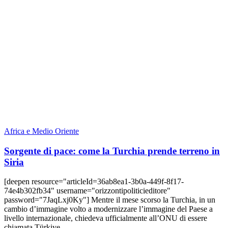
Africa e Medio Oriente
Sorgente di pace: come la Turchia prende terreno in
Siria
[deepen resource="articleId=36ab8ea1-3b0a-449f-8f17-
74e4b302fb34" username="orizzontipoliticieditore"
password="7JaqLxj0Ky"] Mentre il mese scorso la Turchia, in un
cambio d’immagine volto a modernizzare l’immagine del Paese a
livello internazionale, chiedeva ufficialmente all’ONU di essere
chiamata Türkiye