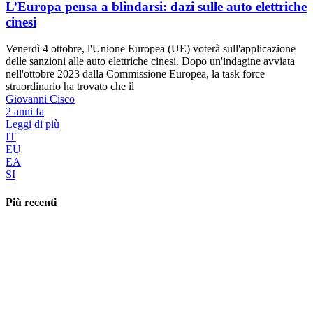
L’Europa pensa a blindarsi: dazi sulle auto elettriche
cinesi
Venerdì 4 ottobre, l'Unione Europea (UE) voterà sull'applicazione
delle sanzioni alle auto elettriche cinesi. Dopo un'indagine avviata
nell'ottobre 2023 dalla Commissione Europea, la task force
straordinario ha trovato che il
Giovanni Cisco
2 anni fa
Leggi di più
IT
EU
EA
SI
Più recenti