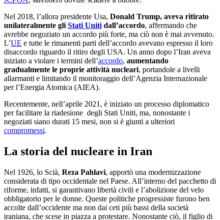
Nel 2018, l’allora presidente Usa,
Donald Trump, aveva ritirato
unilateralmente gli
Stati Uniti
dall’accordo
, affermando che
avrebbe negoziato un accordo più forte, ma ciò non è mai avvenuto.
L’
UE
e tutte le rimanenti parti dell’accordo avevano espresso il loro
disaccordo riguardo il ritiro degli USA. Un anno dopo l’Iran aveva
iniziato a violare i termini dell’
accordo
,
aumentando
gradualmente le proprie attività nucleari
, portandole a livelli
allarmanti e limitando il monitoraggio dell’Agenzia Internazionale
per l’Energia Atomica (AIEA).
Recentemente, nell’aprile 2021, è iniziato un processo diplomatico
per facilitare la riadesione degli Stati Uniti, ma, nonostante i
negoziati siano durati 15 mesi, non si è giunti a ulteriori
compromessi
.
La storia del nucleare in Iran
Nel 1926, lo Scià,
Reza Pahlavi
,
apportò una modernizzazione
considerata di tipo occidentale nel Paese. All’interno del pacchetto di
riforme, infatti, si garantivano libertà civili e l’abolizione del velo
obbligatorio per le donne. Queste politiche progressiste furono ben
accolte dall’occidente ma non dai ceti più bassi della società
iraniana, che scese in piazza a protestare. Nonostante ciò, il figlio
di