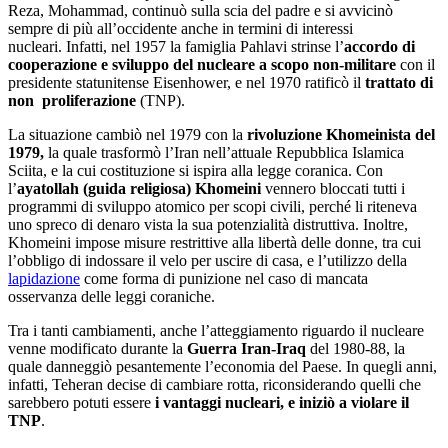
Reza, Mohammad, continuò sulla scia del padre e si avvicinò
sempre di più all’occidente anche in termini di interessi
nucleari.
Infatti, nel 1957 la famiglia Pahlavi strinse l’
accordo di
cooperazione e sviluppo del nucleare a scopo non-militare
con il
presidente statunitense Eisenhower, e nel 1970 ratificò il
trattato di
non proliferazione
(TNP).
La situazione cambiò nel 1979 con la
rivoluzione Khomeinista del
1979,
la quale trasformò l’Iran nell’attuale Repubblica Islamic
a
Sciita, e la cui costituzione si ispira alla legge co
ranica. Con
l’
ayatollah (guida religiosa) Khomeini
vennero bloccati tutti i
programmi di sviluppo atomico per scopi civili, perché li riteneva
uno spreco di denaro vista la sua potenzialità distruttiva. Inoltre,
Khomeini impose misure restrittive alla libertà delle donne, tra cui
l’obbligo di indossare il velo per uscire di casa, e l’utilizzo della
lapidazione
come forma di punizione nel caso di mancata
osservanza delle leggi coraniche.
Tra i tanti cambiamenti, anche l’atteggiamento riguardo il nucleare
venne modificato durante la
Guerra Iran-Iraq
del 1980-88, la
quale danneggiò pesantemente l’economia del Paese. In quegli anni,
infatti, Teheran decise di cambiare rotta, riconsiderando quelli che
sarebbero potuti essere
i vantaggi nucleari, e iniziò a violare il
TNP
.