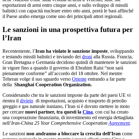
esportazioni di armi entro cinque anni, e sullo sviluppo di missili
balistici con capacità nucleare entro otto anni, porrà le basi affinché
il Paese arabo emerga come uno dei principali attori regionali.
Le sanzioni in una prospettiva futura per
l’Iran
Recentemente, l’
Iran ha violato le sanzione imposte
, sviluppando
e testando missili balistici e inviando dei
droni
alla Russia. Francia,
Gran Bretagna e Germania decidono quindi di mantenere le sanzioni
in vigore fino a quando il governo di Ebrahim Raisi “non sarà
pienamente conforme” all’accordo del 18 ottobre. Nel mentre
Teheran volge il suo sguardo verso
Oriente
entrando a far parte
della
Shanghai Cooperation Organization.
Considerando che tra le sanzioni imposte da parte dei paesi UE vi
rientra il
divieto
di importazioni, acquisto e trasporto di petrolio
greggio e gas naturale iraniano, l’Iran si è dovuto mettere in moto
per cercare
nuovi partner, tra questi la
Cina
, con cui ha creato
una cooperazione finanziaria, di investimento ed energia dettagliata
nell’
Iran-China 25 Year Comprehensive Cooperation
Agreement
.
Le sanzioni
n
on andranno a bloccare la crescita dell’Iran
come