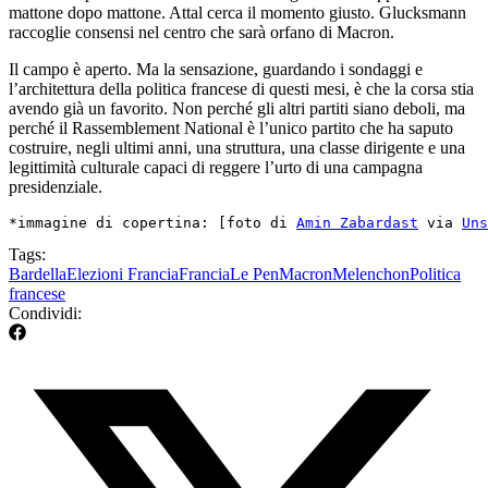
mattone dopo mattone. Attal cerca il momento giusto. Glucksmann
raccoglie consensi nel centro che sarà orfano di Macron.
Il campo è aperto. Ma la sensazione, guardando i sondaggi e
l’architettura della politica francese di questi mesi, è che la corsa stia
avendo già un favorito. Non perché gli altri partiti siano deboli, ma
perché il Rassemblement National è l’unico partito che ha saputo
costruire, negli ultimi anni, una struttura, una classe dirigente e una
legittimità culturale capaci di reggere l’urto di una campagna
presidenziale.
*immagine di copertina: [foto di 
Amin Zabardast
 via 
Uns
Tags:
Bardella
Elezioni Francia
Francia
Le Pen
Macron
Melenchon
Politica
francese
Condividi: