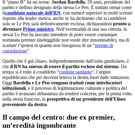
Il “piano B” ha un nome:
Jordan Bardella
, 29 anni, presidente del
partito e delfino designato della stessa Le Pen. È trattato ormai come
il
candidato naturale dell’RN
, con numeri superiori in molti scenari
rispetto alla leader storica, anche se ha dichiarato che si candiderà
solo se Le Pen sarà definitivamente esclusa, dichiarandosi
pronto a
diventare
Primo ministro
. Nell’eventualità di una sua vittoria, la
stessa Le Pen ha lasciato intendere di poter essere comunque
nominata premier (ineleggibile non vuole dire innominabile), ma di
scartare l’ipotesi in quanto non bisognosa di un “
premio di
consolazione
”.
Quello che è già chiaro, indipendentemente dall’esito giudiziario, è
che
il RN ha smesso di essere il partito escluso dal sistema
. Da
tempo si è rotto il cosiddetto “
cordone sanitario
“, l’argine
repubblicano che per decenni teneva la destra fuori dalle istituzioni.
Oggi
Bardella e Le Pen vengono trattati come interlocutori
istituzionali
, e il processo di legittimazione culturale e politica del
partito è avanzato abbastanza da rendere concreta, per la prima volta
nella storia francese, la
prospettiva di un presidente dell’Eliseo
proveniente da destra
.
Il campo del centro: due ex premier,
un’eredità ingombrante