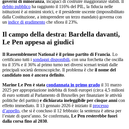
governi di minoranza
, incapaci di costruire maggioranze stabili. Il
debito pubblico
ha raggiunto il 116% del PIL, la fiducia nelle
istituzioni è ai minimi storici, e il presidente uscente (impossibilitato
dalla Costituzione, a intraprendere un terzo mandato) governa con
un
indice di gradimento
che sfiora il 23%.
Il campo della destra: Bardella davanti,
Le Pen appesa ai giudici
Il Rassemblement National è il primo partito di Francia
. Lo
certificano tutti i
sondaggi disponibili
, con una forchetta che oscilla
tra il 35% e il 36% al primo turno nei diversi scenari testati dalle
principali società demoscopiche. Il problema è che
il nome del
candidato non è ancora definito
.
Marine Le Pen è stata
condannata in primo grado
il 31 marzo
2025 per appropriazione indebita di fondi europei (circa 4,5 milioni
di euro sottratti al Parlamento di Bruxelles per finanziare le attività
politiche del partito)
e dichiarata ineleggibile per cinque anni
con
effetto immediato. Il 13 gennaio 2026 è iniziato il
processo
d’appello
, che si è concluso il 12 febbraio: la sentenza è attesa per
l’estate di quest’anno. Se confermata,
Le Pen resterebbe fuori
dalla corsa fino al 2030
.