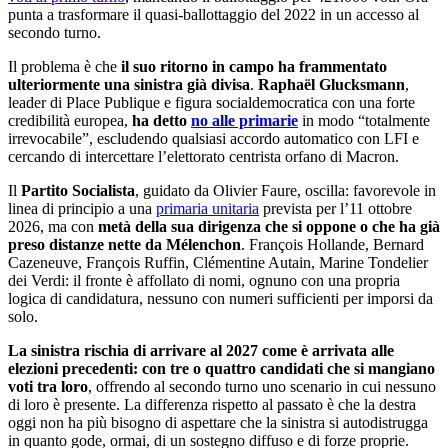
punta a trasformare il quasi-ballottaggio del 2022 in un accesso al
secondo turno.
Il problema è che
il suo ritorno in campo ha frammentato
ulteriormente una sinistra già divisa
.
Raphaël Glucksmann
,
leader di Place Publique e figura socialdemocratica con una forte
credibilità europea,
ha detto
no alle primarie
in modo “totalmente
irrevocabile”, escludendo qualsiasi accordo automatico con LFI e
cercando di intercettare l’elettorato centrista orfano di Macron.
Il
Partito Socialista
, guidato da Olivier Faure, oscilla: favorevole in
linea di principio a una
primaria unitaria
prevista per l’11 ottobre
2026, ma con
metà della sua dirigenza che si oppone o che ha già
preso distanze nette da Mélenchon
. François Hollande, Bernard
Cazeneuve, François Ruffin, Clémentine Autain, Marine Tondelier
dei Verdi: il fronte è affollato di nomi, ognuno con una propria
logica di candidatura, nessuno con numeri sufficienti per imporsi da
solo.
La sinistra rischia di arrivare al 2027 come è arrivata alle
elezioni precedenti: con tre o quattro candidati che si mangiano
voti tra loro
, offrendo al secondo turno uno scenario in cui nessuno
di loro è presente. La differenza rispetto al passato è che la destra
oggi non ha più bisogno di aspettare che la sinistra si autodistrugga
in quanto gode, ormai, di un sostegno diffuso e di forze proprie.