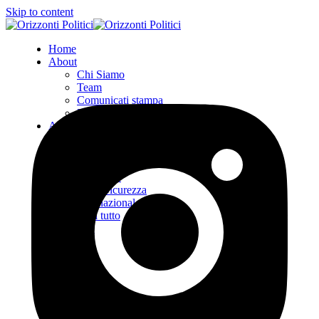
Skip to content
Home
About
Chi Siamo
Team
Comunicati stampa
Entra in OriPo
Analisi e Ricerca
Desk Unione Europea
Desk Italia
Desk Energia e
Ambiente
Desk Sicurezza
Internazionale
Vedi tutto
PROMPT
Sostienici
Contatti