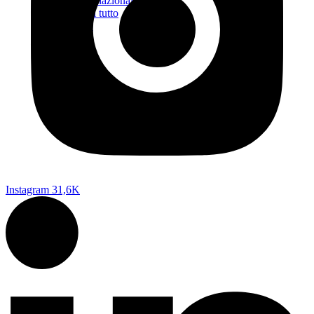
Internazionale
Vedi tutto
PROMPT
Sostienici
Contatti
Instagram
31,6K