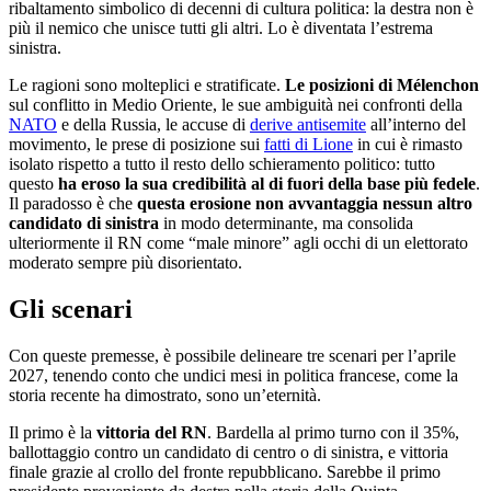
ribaltamento simbolico di decenni di cultura politica: la destra non è
più il nemico che unisce tutti gli altri. Lo è diventata l’estrema
sinistra.
Le ragioni sono molteplici e stratificate.
Le posizioni di Mélenchon
sul conflitto in Medio Oriente, le sue ambiguità nei confronti della
NATO
e della Russia, le accuse di
derive antisemite
all’interno del
movimento, le prese di posizione sui
fatti di Lione
in cui è rimasto
isolato rispetto a tutto il resto dello schieramento politico: tutto
questo
ha eroso la sua credibilità al di fuori della base più fedele
.
Il paradosso è che
questa erosione non avvantaggia nessun altro
candidato di sinistra
in modo determinante, ma consolida
ulteriormente il RN come “male minore” agli occhi di un elettorato
moderato sempre più disorientato.
Gli scenari
Con queste premesse, è possibile delineare tre scenari per l’aprile
2027, tenendo conto che undici mesi in politica francese, come la
storia recente ha dimostrato, sono un’eternità.
Il primo è la
vittoria del RN
. Bardella al primo turno con il 35%,
ballottaggio contro un candidato di centro o di sinistra, e vittoria
finale grazie al crollo del fronte repubblicano. Sarebbe il primo