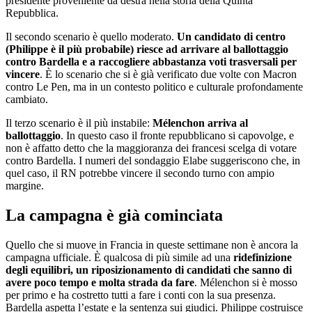
presidente proveniente da destra nella storia della Quinta
Repubblica.
Il secondo scenario è quello moderato.
Un candidato di centro
(Philippe è il più probabile) riesce ad arrivare al ballottaggio
contro Bardella e a raccogliere abbastanza voti trasversali per
vincere
. È lo scenario che si è già verificato due volte con Macron
contro Le Pen, ma in un contesto politico e culturale profondamente
cambiato.
Il terzo scenario è il più instabile:
Mélenchon arriva al
ballottaggio
. In questo caso il fronte repubblicano si capovolge, e
non è affatto detto che la maggioranza dei francesi scelga di votare
contro Bardella. I numeri del sondaggio Elabe suggeriscono che, in
quel caso, il RN potrebbe vincere il secondo turno con ampio
margine.
La campagna è già cominciata
Quello che si muove in Francia in queste settimane non è ancora la
campagna ufficiale. È qualcosa di più simile ad una
ridefinizione
degli equilibri, un riposizionamento di candidati che sanno di
avere poco tempo e molta strada da fare
. Mélenchon si è mosso
per primo e ha costretto tutti a fare i conti con la sua presenza.
Bardella aspetta l’estate e la sentenza sui giudici. Philippe costruisce