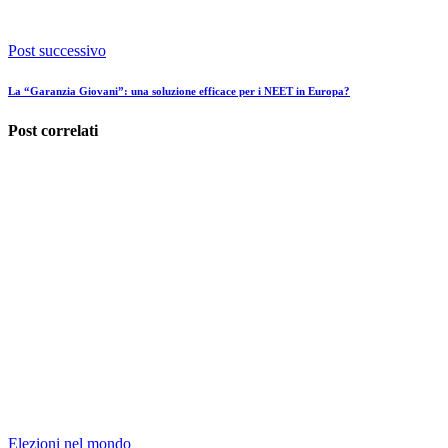
Post successivo
La “Garanzia Giovani”: una soluzione efficace per i NEET in Europa?
Post correlati
Elezioni nel mondo