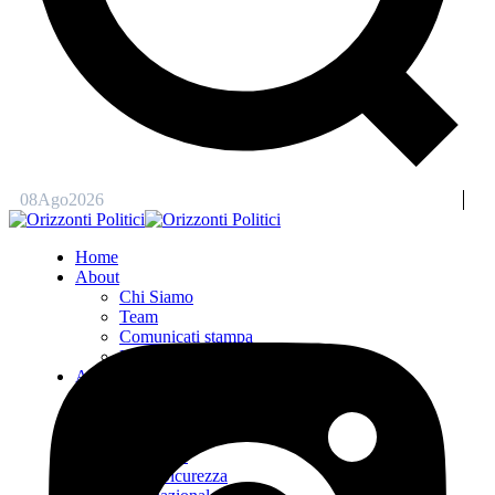
08
Ago
2026
Home
About
Chi Siamo
Team
Comunicati stampa
Entra in OriPo
Analisi e Ricerca
Desk Unione Europea
Desk Italia
Desk Energia e
Ambiente
Desk Sicurezza