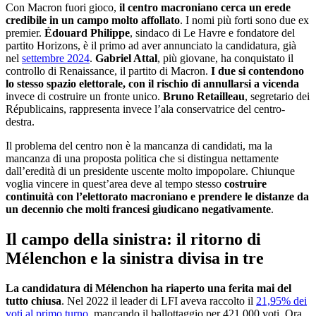
Con Macron fuori gioco,
il centro macroniano cerca un erede
credibile in un campo molto affollato
. I nomi più forti sono due ex
premier.
Édouard Philippe
, sindaco di Le Havre e fondatore del
partito Horizons, è il primo ad aver annunciato la candidatura, già
nel
settembre 2024
.
Gabriel Attal
, più giovane, ha conquistato il
controllo di Renaissance, il partito di Macron.
I due si contendono
lo stesso spazio elettorale, con il rischio di annullarsi a vicenda
invece di costruire un fronte unico.
Bruno Retailleau
, segretario dei
Républicains, rappresenta invece l’ala conservatrice del centro-
destra.
Il problema del centro non è la mancanza di candidati, ma la
mancanza di una proposta politica che si distingua nettamente
dall’eredità di un presidente uscente molto impopolare. Chiunque
voglia vincere in quest’area deve al tempo stesso
costruire
continuità con l’elettorato macroniano e prendere le distanze da
un decennio che molti francesi giudicano negativamente
.
Il campo della sinistra: il ritorno di
Mélenchon e la sinistra divisa in tre
La candidatura di Mélenchon ha riaperto una ferita mai del
tutto chiusa
. Nel 2022 il leader di LFI aveva raccolto il
21,95% dei
voti al primo turno
, mancando il ballottaggio per 421.000 voti. Ora