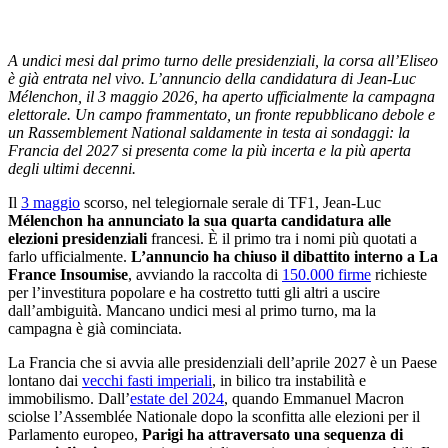
A undici mesi dal primo turno delle presidenziali, la corsa all’Eliseo
è già entrata nel vivo. L’annuncio della candidatura di Jean-Luc
Mélenchon, il 3 maggio 2026, ha aperto ufficialmente la campagna
elettorale. Un campo frammentato, un fronte repubblicano debole e
un Rassemblement National saldamente in testa ai sondaggi: la
Francia del 2027 si presenta come la più incerta e la più aperta
degli ultimi decenni.
Il
3 maggio
scorso, nel telegiornale serale di TF1, Jean-Luc
Mélenchon ha annunciato la sua quarta candidatura alle
elezioni presidenziali
francesi. È il primo tra i nomi più quotati a
farlo ufficialmente.
L’annuncio ha chiuso il dibattito interno a La
France Insoumise
, avviando la raccolta di
150.000 firme
richieste
per l’investitura popolare e ha costretto tutti gli altri a uscire
dall’ambiguità. Mancano undici mesi al primo turno, ma la
campagna è già cominciata.
La Francia che si avvia alle presidenziali dell’aprile 2027 è un Paese
lontano dai
vecchi fasti imperiali
, in bilico tra instabilità e
immobilismo. Dall’
estate del 2024
, quando Emmanuel Macron
sciolse l’Assemblée Nationale dopo la sconfitta alle elezioni per il
Parlamento europeo,
Parigi ha attraversato una sequenza di