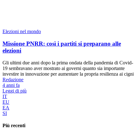
Elezioni nel mondo
Missione PNRR: così i partiti si preparano alle
elezioni
Gli ultimi due anni dopo la prima ondata della pandemia di Covid-
19 sembravano aver mostrato ai governi quanto sia importante
investire in innovazione per aumentare la propria resilienza ai cigni
Redazione
4 anni fa
Leggi di più
IT
EU
EA
SI
Più recenti