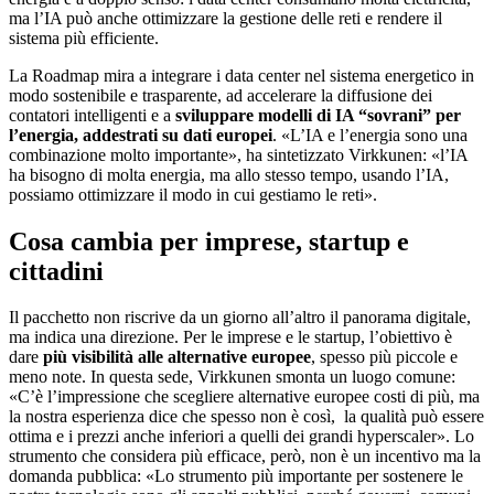
ma l’IA può anche ottimizzare la gestione delle reti e rendere il
sistema più efficiente.
La Roadmap mira a integrare i data center nel sistema energetico in
modo sostenibile e trasparente, ad accelerare la diffusione dei
contatori intelligenti e a
sviluppare modelli di IA “sovrani” per
l’energia, addestrati su dati europei
. «L’IA e l’energia sono una
combinazione molto importante», ha sintetizzato Virkkunen: «l’IA
ha bisogno di molta energia, ma allo stesso tempo, usando l’IA,
possiamo ottimizzare il modo in cui gestiamo le reti».
Cosa cambia per imprese, startup e
cittadini
Il pacchetto non riscrive da un giorno all’altro il panorama digitale,
ma indica una direzione. Per le imprese e le startup, l’obiettivo è
dare
più visibilità alle alternative europee
, spesso più piccole e
meno note. In questa sede, Virkkunen smonta un luogo comune:
«C’è l’impressione che scegliere alternative europee costi di più, ma
la nostra esperienza dice che spesso non è così, la qualità può essere
ottima e i prezzi anche inferiori a quelli dei grandi hyperscaler». Lo
strumento che considera più efficace, però, non è un incentivo ma la
domanda pubblica: «Lo strumento più importante per sostenere le