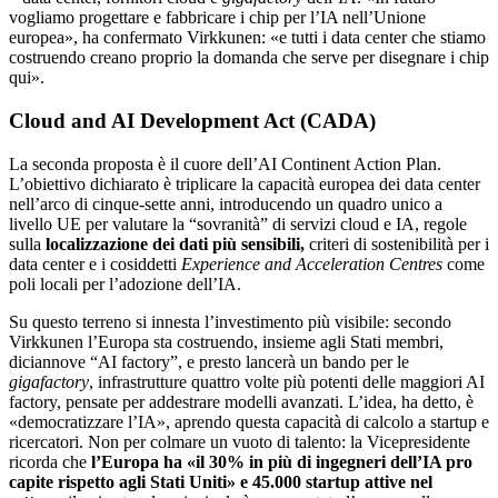
vogliamo progettare e fabbricare i chip per l’IA nell’Unione
europea», ha confermato Virkkunen: «e tutti i data center che stiamo
costruendo creano proprio la domanda che serve per disegnare i chip
qui».
Cloud and AI Development Act (CADA)
La seconda proposta è il cuore dell’AI Continent Action Plan.
L’obiettivo dichiarato è triplicare la capacità europea dei data center
nell’arco di cinque-sette anni, introducendo un quadro unico a
livello UE per valutare la “sovranità” di servizi cloud e IA, regole
sulla
localizzazione dei dati più sensibili,
criteri di sostenibilità per i
data center e i cosiddetti
Experience and Acceleration Centres
come
poli locali per l’adozione dell’IA.
Su questo terreno si innesta l’investimento più visibile: secondo
Virkkunen l’Europa sta costruendo, insieme agli Stati membri,
diciannove “AI factory”, e presto lancerà un bando per le
gigafactory
, infrastrutture quattro volte più potenti delle maggiori AI
factory, pensate per addestrare modelli avanzati. L’idea, ha detto, è
«democratizzare l’IA», aprendo questa capacità di calcolo a startup e
ricercatori. Non per colmare un vuoto di talento: la Vicepresidente
ricorda che
l’Europa ha «il 30% in più di ingegneri dell’IA pro
capite rispetto agli Stati Uniti» e 45.000 startup attive nel