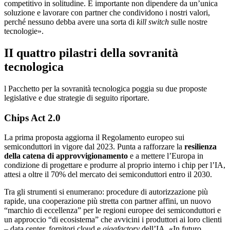
competitivo in solitudine. È importante non dipendere da un’unica
soluzione e lavorare con partner che condividono i nostri valori,
perché nessuno debba avere una sorta di
kill switch
sulle nostre
tecnologie».
II quattro pilastri della sovranità
tecnologica
l Pacchetto per la sovranità tecnologica poggia su due proposte
legislative e due strategie di seguito riportare.
Chips Act 2.0
La prima proposta aggiorna il Regolamento europeo sui
semiconduttori in vigore dal 2023. Punta a rafforzare la
resilienza
della catena di approvvigionamento
e a mettere l’Europa in
condizione di progettare e produrre al proprio interno i chip per l’IA,
attesi a oltre il 70% del mercato dei semiconduttori entro il 2030.
Tra gli strumenti si enumerano: procedure di autorizzazione più
rapide, una cooperazione più stretta con partner affini, un nuovo
“marchio di eccellenza” per le regioni europee dei semiconduttori e
un approccio “di ecosistema” che avvicini i produttori ai loro clienti
– data center, fornitori cloud e
gigafactory
dell’IA. «In futuro