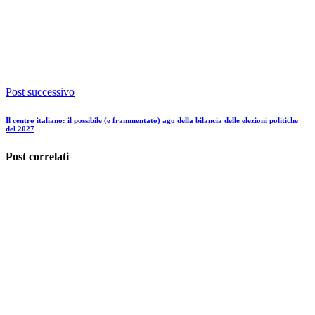
Post successivo
Il centro italiano: il possibile (e frammentato) ago della bilancia delle elezioni politiche
del 2027
Post correlati