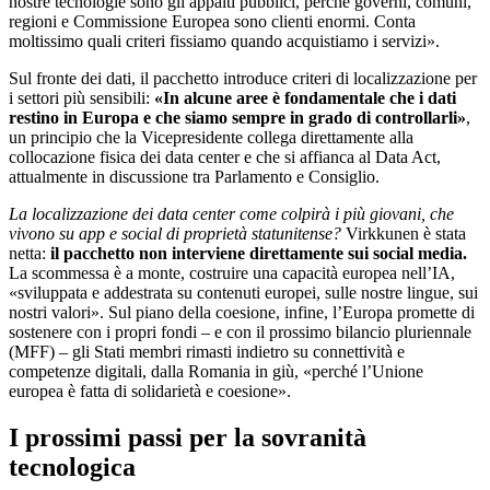
nostre tecnologie sono gli appalti pubblici, perché governi, comuni,
regioni e Commissione Europea sono clienti enormi. Conta
moltissimo quali criteri fissiamo quando acquistiamo i servizi».
Sul fronte dei dati, il pacchetto introduce criteri di localizzazione per
i settori più sensibili:
«In alcune aree è fondamentale che i dati
restino in Europa e che siamo sempre in grado di controllarli»
,
un principio che la Vicepresidente collega direttamente alla
collocazione fisica dei data center e che si affianca al Data Act,
attualmente in discussione tra Parlamento e Consiglio.
La localizzazione dei data center come colpirà i più giovani, che
vivono su app e social di proprietà statunitense?
Virkkunen è stata
netta:
il pacchetto non interviene direttamente sui social media.
La scommessa è a monte, costruire una capacità europea nell’IA,
«sviluppata e addestrata su contenuti europei, sulle nostre lingue, sui
nostri valori». Sul piano della coesione, infine, l’Europa promette di
sostenere con i propri fondi – e con il prossimo bilancio pluriennale
(MFF) – gli Stati membri rimasti indietro su connettività e
competenze digitali, dalla Romania in giù, «perché l’Unione
europea è fatta di solidarietà e coesione».
I prossimi passi
per la sovranità
tecnologica