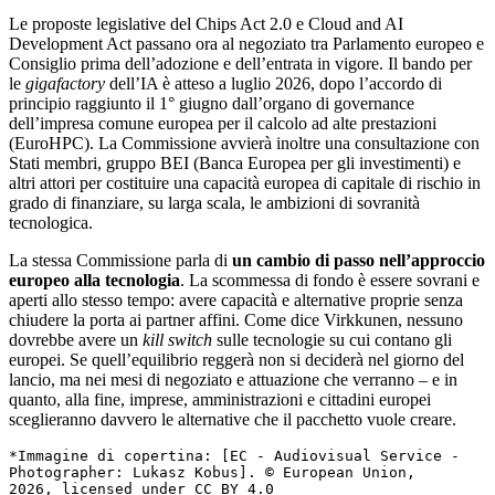
Le proposte legislative del Chips Act 2.0 e Cloud and AI
Development Act passano ora al negoziato tra Parlamento europeo e
Consiglio prima dell’adozione e dell’entrata in vigore. Il bando per
le
gigafactory
dell’IA è atteso a luglio 2026, dopo l’accordo di
principio raggiunto il 1° giugno dall’organo di governance
dell’impresa comune europea per il calcolo ad alte prestazioni
(EuroHPC). La Commissione avvierà inoltre una consultazione con
Stati membri, gruppo BEI (Banca Europea per gli investimenti) e
altri attori per costituire una capacità europea di capitale di rischio in
grado di finanziare, su larga scala, le ambizioni di sovranità
tecnologica.
La stessa Commissione parla di
un cambio di passo nell’approccio
europeo alla tecnologia
. La scommessa di fondo è essere sovrani e
aperti allo stesso tempo: avere capacità e alternative proprie senza
chiudere la porta ai partner affini. Come dice Virkkunen, nessuno
dovrebbe avere un
kill switch
sulle tecnologie su cui contano gli
europei. Se quell’equilibrio reggerà non si deciderà nel giorno del
lancio, ma nei mesi di negoziato e attuazione che verranno – e in
quanto, alla fine, imprese, amministrazioni e cittadini europei
sceglieranno davvero le alternative che il pacchetto vuole creare.
*Immagine di copertina: [EC - Audiovisual Service - 
Photographer: Lukasz Kobus]. © European Union, 
2026, licensed under CC BY 4.0