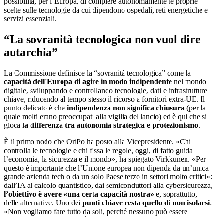
possibilità, per l’Europa, di compiere autonomamente le proprie
scelte sulle tecnologie da cui dipendono ospedali, reti energetiche e
servizi essenziali.
“La sovranità tecnologica non vuol dire
autarchia”
La Commissione definisce la “sovranità tecnologica” come la
capacità dell’Europa di agire in modo indipendente
nel mondo
digitale, sviluppando e controllando tecnologie, dati e infrastrutture
chiave, riducendo al tempo stesso il ricorso a fornitori extra-UE. Il
punto delicato è che
indipendenza non significa chiusura
(per la
quale molti erano preoccupati alla vigilia del lancio) ed è qui che si
gioca l
a differenza tra autonomia strategica e protezionismo
.
È il primo nodo che OriPo ha posto alla Vicepresidente. «Chi
controlla le tecnologie e chi fissa le regole, oggi, di fatto guida
l’economia, la sicurezza e il mondo», ha spiegato Virkkunen. «Per
questo è importante che l’Unione europea non dipenda da un’unica
grande azienda tech o da un solo Paese terzo in settori molto critici»:
dall’IA al calcolo quantistico, dai semiconduttori alla cybersicurezza,
l’obiettivo è avere «una certa capacità nostra»
e, soprattutto,
delle alternative. Uno dei
punti chiave resta quello di non isolarsi
:
«Non vogliamo fare tutto da soli, perché nessuno può essere