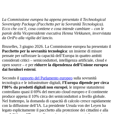
La Commissione europea ha appena presentato il Technological
Sovereignty Package (Pacchetto per la Sovranità Tecnologica).
Ecco che cos’è, cosa contiene e cosa intende cambiare – con le
parole della Vicepresidente esecutiva Henna Virkkunen, invervistata
da OriPo alla vigilia del lancio.
Bruxelles, 3 giugno 2026. La Commissione europea ha presentato il
Pacchetto per la sovranità tecnologica
: un insieme di misure
pensate per rafforzare la capacità dell’Europa in quattro ambiti
considerati critici – semiconduttori, intelligenza artificiale, cloud e
open source – e per
ridurre la dipendenza dell’Unione europea
dai fornitori esterni
.
Secondo il
rapporto del Parlamento europeo
sulla sovranità
tecnologica e le infrastrutture digitali,
l’Europa dipende per circa
l’80% da prodotti digitali non europei
, le imprese statunitensi
controllano quasi il 69% del mercato cloud europeo e il continente
produce appena il 10% circa dei semiconduttori a livello globale.
Nel frattempo, la domanda di capacità di calcolo cresce rapidamente
con la diffusione dell’IA. La presidente Ursula von der Leyen ha
legato esplicitamente il pacchetto alla protezione dei cittadini e alla