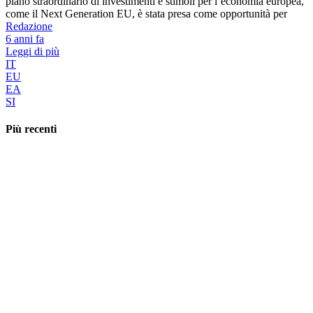
piano straordinario di investimenti e stimoli per l’economia europea,
come il Next Generation EU, è stata presa come opportunità per
Redazione
6 anni fa
Leggi di più
IT
EU
EA
SI
Più recenti