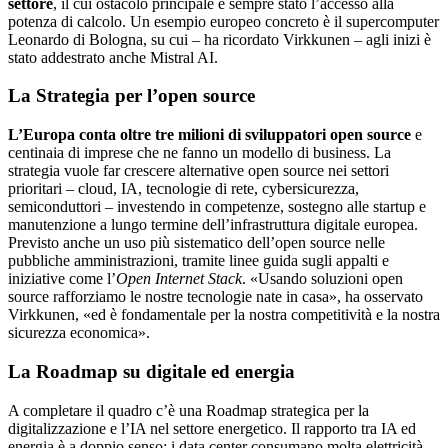
settore
, il cui ostacolo principale è sempre stato l’accesso alla
potenza di calcolo. Un esempio europeo concreto è il supercomputer
Leonardo di Bologna, su cui – ha ricordato Virkkunen – agli inizi è
stato addestrato anche Mistral AI.
La Strategia per l’open source
L’Europa conta oltre tre milioni di sviluppatori open source
e
centinaia di imprese che ne fanno un modello di business. La
strategia vuole far crescere alternative open source nei settori
prioritari – cloud, IA, tecnologie di rete, cybersicurezza,
semiconduttori – investendo in competenze, sostegno alle startup e
manutenzione a lungo termine dell’infrastruttura digitale europea.
Previsto anche un uso più sistematico dell’open source nelle
pubbliche amministrazioni, tramite linee guida sugli appalti e
iniziative come l’
Open Internet Stack
. «Usando soluzioni open
source rafforziamo le nostre tecnologie nate in casa», ha osservato
Virkkunen, «ed è fondamentale per la nostra competitività e la nostra
sicurezza economica».
La Roadmap su digitale ed energia
A completare il quadro c’è una Roadmap strategica per la
digitalizzazione e l’IA nel settore energetico. Il rapporto tra IA ed
energia è a doppio senso: i data center consumano molta elettricità,