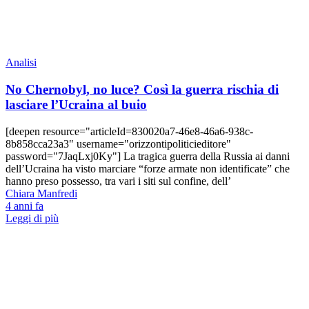
Analisi
No Chernobyl, no luce? Così la guerra rischia di
lasciare l’Ucraina al buio
[deepen resource="articleId=830020a7-46e8-46a6-938c-
8b858cca23a3" username="orizzontipoliticieditore"
password="7JaqLxj0Ky"] La tragica guerra della Russia ai danni
dell’Ucraina ha visto marciare “forze armate non identificate” che
hanno preso possesso, tra vari i siti sul confine, dell’
Chiara Manfredi
4 anni fa
Leggi di più