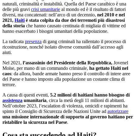
naturali, criminalità e instabilità. Quella del Paese caraibico è una
delle più gravi
crisi umanitarie
al mondo ed è il risultato di fattori
diversi, ma concatenati: nell’arco di un decennio,
nel 2010 e nel
2021,
Haiti
è stata colpita da due dei terremoti più disastrosi
della storia
che hanno causato centinaia di migliaia di vittime ed
hanno esacerbato i bisogni umanitari della popolazione.
La radicata
presenza
di gang criminali ha rallentato il processo di
ricostruzione, nonché isolato diverse comunità dall’accesso agli
aiuti.
Nel 2021,
l’assassinio del Presidente della Repubblica,
Jovenel
Moïse, per mano di un commando criminale,
ha gettato Haiti nel
caos
: da allora, bande armate hanno preso il controllo di intere aree
del Paese e hanno imposto alla popolazione un costante clima di
terrore.
A causa di questi eventi,
5.2 milioni di haitiani hanno bisogno di
assistenza
umanitaria
, circa la metà degli 11 milioni di abitanti.
Nell’ottobre 2023, l’escalation di violenza, omicidi e rapimenti ha
spinto il Consiglio di Sicurezza delle Nazioni Unite ad
autorizzare
una missione internazionale di supporto al governo haitiano per
ristabilire la sicurezza nel Paese
.
Cosa sta succedendo ad Haiti?