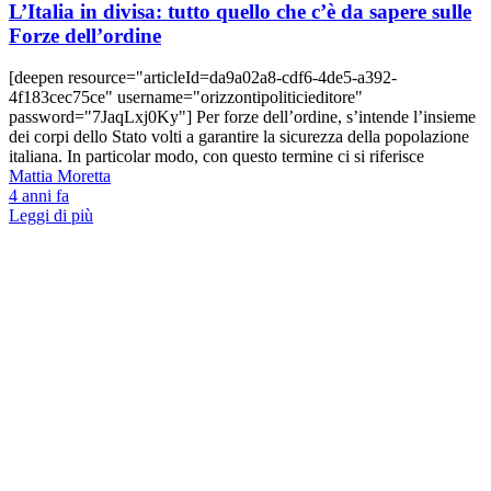
L’Italia in divisa: tutto quello che c’è da sapere sulle
Forze dell’ordine
[deepen resource="articleId=da9a02a8-cdf6-4de5-a392-
4f183cec75ce" username="orizzontipoliticieditore"
password="7JaqLxj0Ky"] Per forze dell’ordine, s’intende l’insieme
dei corpi dello Stato volti a garantire la sicurezza della popolazione
italiana. In particolar modo, con questo termine ci si riferisce
Mattia Moretta
4 anni fa
Leggi di più