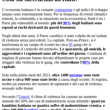
L’economia haitiana è in costante
contrazione
e gli indici di sviluppo
umano sono estremamente bassi. Per la frequenza di eventi climatici
estremi, la criminalità, e la situazione socio-economica, Haiti è tra i
Paesi più vulnerabili al mondo:
più del
96%
degli haitiani sono
esposti ai rischi derivanti da questi fenomeni.
Negli ultimi due anni, il Paese caraibico è stato colpito da un’ondata
di violenza senza precedenti. La capitale, Port-au-Prince, si è
trasformata in un campo di scontri tra circa
95
gang che si
contendono il controllo del territorio.
Le sparatorie, gli omicidi, le
aggressioni e i rapimenti sono all’ordine del giorno
. Centinaia di
migliaia di persone hanno dovuto abbandonare le proprie case per
sfuggire alla violenza tra le gang, che
controllano l’
80%
della
capitale.
Solo nella prima metà del 2023,
oltre 2400
persone
sono state
uccise e circa 900 sono state ferite
a causa degli scontri. Si registra,
inoltre,un aumento del numero di rapimenti e dei casi di violenza
sessuale sulle donne.
Secondo l’
Unicef
, il clima di violenza ha causato un aumento
annuale del 30% dei casi di malnutrizione acuta infantile:
quasi un
bambino haitiano su quattro soffre di malnutrizione cronica
,
e
oltre 100,000
bambini
sono a rischio di vita a causa