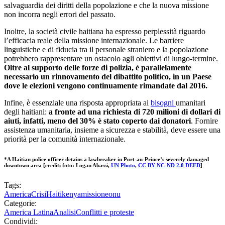
salvaguardia dei diritti della popolazione e che la nuova missione
non incorra negli errori del passato.
Inoltre, la società civile haitiana ha espresso perplessità riguardo
l’efficacia reale della missione internazionale. Le barriere
linguistiche e di fiducia tra il personale straniero e la popolazione
potrebbero rappresentare un ostacolo agli obiettivi di lungo-termine.
Oltre al supporto delle forze di polizia, è parallelamente
necessario un rinnovamento del dibattito politico, in un Paese
dove le elezioni vengono continuamente rimandate dal 2016.
Infine, è essenziale una risposta appropriata ai
bisogni
umanitari
degli haitiani:
a fronte ad una richiesta di 720 milioni di dollari di
aiuti, infatti, meno del 30% è stato coperto dai donatori
. Fornire
assistenza umanitaria, insieme a sicurezza e stabilità, deve essere una
priorità per la comunità internazionale.
*A Haitian police officer detains a lawbreaker in Port-au-Prince’s severely damaged
downtown area [crediti foto: Logan Abassi,
UN Photo
,
CC BY-NC-ND 2.0 DEED
]
Tags:
America
Crisi
Haiti
kenya
missione
onu
Categorie:
America Latina
Analisi
Conflitti e proteste
Condividi: