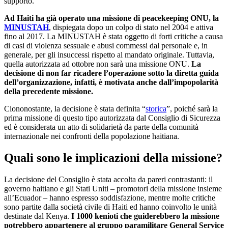
supporto.
Ad Haiti ha già operato una missione di peacekeeping ONU, la
MINUSTAH
, dispiegata dopo un colpo di stato nel 2004 e attiva
fino al 2017. La MINUSTAH è stata oggetto di forti critiche a causa
di casi di violenza sessuale e abusi commessi dal personale e, in
generale, per gli insuccessi rispetto al mandato originale. Tuttavia,
quella autorizzata ad ottobre non sarà una missione ONU.
La
decisione di non far ricadere l’operazione sotto la diretta guida
dell’organizzazione, infatti, è motivata anche dall’impopolarità
della precedente missione.
Ciononostante, la decisione è stata definita “
storica
”, poiché sarà la
prima missione di questo tipo autorizzata dal Consiglio di Sicurezza
ed è considerata un atto di solidarietà da parte della comunità
internazionale nei confronti della popolazione haitiana.
Quali sono le implicazioni della missione?
La decisione del Consiglio è stata accolta da pareri contrastanti: il
governo haitiano e gli Stati Uniti – promotori della missione insieme
all’Ecuador – hanno espresso soddisfazione, mentre molte critiche
sono partite dalla società civile di Haiti ed hanno coinvolto le unità
destinate dal Kenya.
I 1000 kenioti che guiderebbero la missione
potrebbero appartenere al gruppo paramilitare General Service