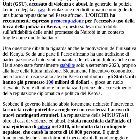
Unit (GSU), accusato di violenza e abusi
. In generale, la polizia
keniota è legata a
casi
di violazione dei diritti umani e non gode di
una buona reputazione nel Paese africao.
L’OHCHR ha
recentemente espresso
preoccupazione
per l’eccessivo uso della
forza della polizia in Kenya
, e questo solleva molti dubbi
sull’affidabilità delle unità promesse da Nairobi in un contesto
fragile come quello haitiano.
Una questione dibattuta riguarda anche le motivazioni dell’iniziativa
del Kenya. Se da una parte il Paese africano ha una tradizione di
partecipazione ad interventi umanitari, le relazioni diplomatiche con
Haiti sono state formalmente
stabilite
solo a settembre 2023, proprio
alla luce della futura missione. Sicuramente l’incentivo economico,
nella forma di risorse allocate dai Paesi contributori –
gli Stati Uniti
hanno già promesso
100
milioni di dollari
-, gioca un ruolo
rilevante. Non è di minore importanza il potenziale accrescimento
della reputazione diplomatica e politica del Kenya.
Sebbene il governo haitiano abbia fortemente richiesto l’intervento,
la società civile potrebbe accogliere con resistenza l’arrivo di
nuovi contingenti stranieri
. La reputazione della MINUSTAH,
oltre ai casi di violenze ed abusi,
è stata macchiata dall’inizio di
una epidemia di
colera
nel 2010, introdotta dal contingente
nepalese, che causò la morte di 10.000 persone
. È quindi
fondamentale che siano introdotti meccanismi di monitoraggio e