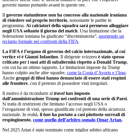
governi stanno portando avanti in queste ore.
Il
governo statunitense non ha concesso alla nazionale iraniana
di risiedere sul proprio territorio
, nonostante le partite in
programma.
Ai calciatori della squadra sarà permesso alloggiare
negli USA soltanto il giorno del match
. Una limitazione che la
federazione iraniana ha giudicato “discriminatoria”,
sporgendo un
reclamo formale nei confronti della FIFA
.
La FIFA è l’organo di governo del calcio internazionale, al cui
vertice vi è Gianni Infantino
. Il dirigente svizzero
è stato spesso
criticato per i suoi atti di subalternità rispetto a Donald Trump
,
con cui ha un ottimo rapporto. Le limitazioni imposte da Trump
hanno colpito anche altre squadre,
come la Costa d’Avorio e l’Iraq
.
Anche
gruppi di tifosi hanno denunciato di essere stati respinti
alle frontiere
, con il pretesto di possedere visti irregolari.
Il motivo è da ricondurre al
travel ban
imposto
dall’amministrazione Trump nei confronti di una serie di Paesi
.
Si tratta di restrizioni che limitano l’accesso negli USA o
l’erogazione di visti, spesso giustificate col pretesto della sicurezza
nazionale. In realtà,
il
ban
ha portato a casi piuttosto surreali di
respingimento
,
come quello dell’arbitro somalo Omar Artan
.
Nel 2025 Artan è stato nominato come miglior arbitro africano