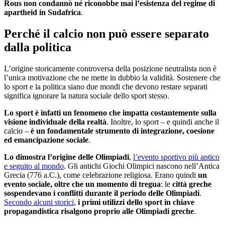
Rous non condannò né riconobbe mai l’esistenza del regime di
apartheid in Sudafrica
.
Perché il calcio non può essere separato
dalla politica
L’origine storicamente controversa della posizione neutralista non è
l’unica motivazione che ne mette in dubbio la validità. Sostenere che
lo sport e la politica siano due mondi che devono restare separati
significa ignorare la natura sociale dello sport stesso.
Lo sport è infatti un fenomeno che impatta costantemente sulla
visione individuale della realtà
. Inoltre, lo sport – e quindi anche il
calcio –
è un fondamentale strumento di integrazione, coesione
ed emancipazione sociale
.
Lo dimostra l’origine delle Olimpiadi
,
l’evento sportivo più antico
e seguito al mondo
. Gli antichi Giochi Olimpici nascono nell’Antica
Grecia (776 a.C.), come celebrazione religiosa. Erano quindi
un
evento sociale, oltre che un momento di tregua
: le
città greche
sospendevano i conflitti durante il periodo delle Olimpiadi
.
Secondo alcuni storici
,
i primi utilizzi dello sport in chiave
propagandistica risalgono proprio alle Olimpiadi greche
.