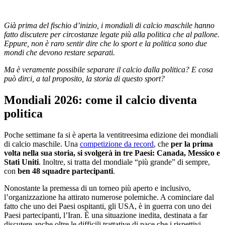
Già prima del fischio d’inizio, i mondiali di calcio maschile hanno
fatto discutere per circostanze legate più alla politica che al pallone.
Eppure, non è raro sentir dire che lo sport e la politica sono due
mondi che devono restare separati.
Ma è veramente possibile separare il calcio dalla politica? E cosa
può dirci, a tal proposito, la storia di questo sport?
Mondiali 2026: come il calcio diventa
politica
Poche settimane fa si è aperta la ventitreesima edizione dei mondiali
di calcio maschile. Una
competizione da record
, che
per la prima
volta nella sua storia, si svolgerà in tre Paesi: Canada, Messico e
Stati Uniti
. Inoltre, si tratta del mondiale “più grande” di sempre,
con
ben 48 squadre partecipanti
.
Nonostante la premessa di un torneo più aperto e inclusivo,
l’organizzazione ha attirato numerose polemiche. A cominciare dal
fatto che uno dei Paesi ospitanti, gli USA, è in guerra con uno dei
Paesi partecipanti, l’Iran. È una situazione inedita, destinata a far
discutere anche oltre le difficili trattative di pace che i rispettivi