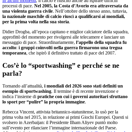
In alcuni momenti
, il calcio è riuscito anche ad ispirare difficili
processi di pace.
Nel 2005, la Costa d’Avorio era attraversata da
una violenta guerra civile
. Nell’ottobre dello stesso anno, tuttavia,
la nazionale maschile di calcio riuscì a qualificarsi ai mondiali,
per la prima volta nella sua storia
.
Didier Drogba, all’epoca capitano e miglior calciatore della squadra,
approfittò del momento per rivolgersi alle telecamere e lanciare un
messaggio di pace. Straordinariamente,
l’appello della squadra fu
accolto
:
i gruppi coinvolti nella guerra firmarono una tregua
temporanea
, che ispirò il definitivo trattato di pace del 2007.
Cos’è lo “sportwashing” e perché se ne
parla?
Tornando all’attualità,
i mondiali del 2026 sono stati definiti un
esempio di sportwashing
. Il termine è di recente invenzione e
indica l’insieme di
pratiche con cui i governi autoritari sfruttano
lo sport per “pulire” la propria immagine
.
Rebecca Vincent, attivista britannico-statunitense, lo usò per la
prima volta nel 2015, in relazione ai primi Giochi Europei. Questi si
svolsero in Azerbaijan: il Presidente Ilham Aliyev puntò molto
sull’evento per rilanciare l’immagine internazionale del Paese.