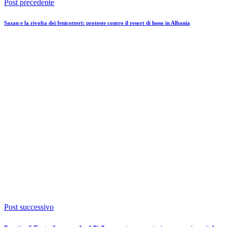
Post precedente
Sazan e la rivolta dei fenicotteri: proteste contro il resort di lusso in Albania
Post successivo