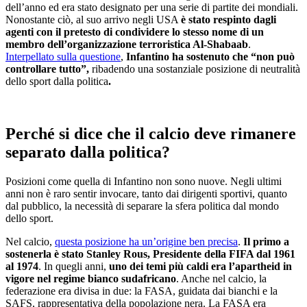
dell’anno ed era stato designato per una serie di partite dei mondiali.
Nonostante ciò, al suo arrivo negli USA
è stato respinto dagli
agenti con il pretesto di condividere lo stesso nome di un
membro dell’organizzazione terroristica Al-Shabaab
.
Interpellato sulla questione
,
Infantino ha sostenuto che “non può
controllare tutto”,
ribadendo una sostanziale posizione di neutralità
dello sport dalla politica
.
Perché si dice che il calcio deve rimanere
separato dalla politica?
Posizioni come quella di Infantino non sono nuove. Negli ultimi
anni non è raro sentir invocare, tanto dai dirigenti sportivi, quanto
dal pubblico, la necessità di separare la sfera politica dal mondo
dello sport.
Nel calcio,
questa posizione ha un’origine ben precisa
.
Il primo a
sostenerla è stato Stanley Rous, Presidente della FIFA dal 1961
al 1974
. In quegli anni,
uno dei temi più caldi era l’apartheid in
vigore nel regime bianco sudafricano
. Anche nel calcio, la
federazione era divisa in due: la FASA, guidata dai bianchi e la
SAFS, rappresentativa della popolazione nera. La FASA era