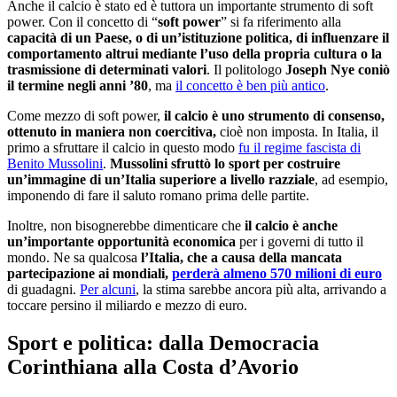
Anche il calcio è stato ed è tuttora un importante strumento di soft
power. Con il concetto di “
soft power
” si fa riferimento alla
capacità di un Paese, o di un’istituzione politica, di influenzare il
comportamento altrui mediante l’uso della propria cultura o la
trasmissione di determinati valori
. Il politologo
Joseph Nye coniò
il termine negli anni ’80
, ma
il concetto è ben più antico
.
Come mezzo di soft power,
il calcio è uno strumento di consenso,
ottenuto in maniera non coercitiva,
cioè non imposta. In Italia, il
primo a sfruttare il calcio in questo modo
fu il regime fascista di
Benito Mussolini
.
Mussolini sfruttò lo sport per costruire
un’immagine di un’Italia superiore a livello razziale
, ad esempio,
imponendo di fare il saluto romano prima delle partite.
Inoltre, non bisognerebbe dimenticare che
il calcio è anche
un’importante opportunità economica
per i governi di tutto il
mondo. Ne sa qualcosa
l’Italia, che a causa della mancata
partecipazione ai mondiali,
perderà almeno 570 milioni di euro
di guadagni.
Per alcuni
, la stima sarebbe ancora più alta, arrivando a
toccare persino il miliardo e mezzo di euro.
Sport e politica: dalla Democracia
Corinthiana alla Costa d’Avorio