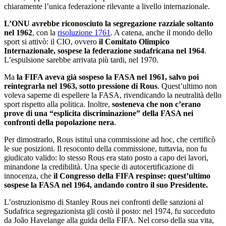
chiaramente l’unica federazione rilevante a livello internazionale.
L’ONU avrebbe riconosciuto la segregazione razziale soltanto
nel 1962
, con la
risoluzione 1761
. A catena, anche il mondo dello
sport si attivò: il CIO, ovvero
il Comitato Olimpico
Internazionale, sospese la federazione sudafricana nel 1964
.
L’espulsione sarebbe arrivata più tardi, nel 1970.
Ma
la FIFA aveva già sospeso la FASA nel 1961, salvo poi
reintegrarla nel 1963, sotto pressione di Rous
. Quest’ultimo non
voleva saperne di espellere la FASA, rivendicando la neutralità dello
sport rispetto alla politica. Inoltre,
sosteneva che non c’erano
prove di una “esplicita discriminazione” della FASA nei
confronti della popolazione nera
.
Per dimostrarlo, Rous istituì una commissione ad hoc, che certificò
le sue posizioni. Il resoconto della commissione, tuttavia, non fu
giudicato valido: lo stesso Rous era stato posto a capo dei lavori,
minandone la credibilità. Una specie di autocertificazione di
innocenza, che
il Congresso della FIFA respinse: quest’ultimo
sospese la FASA nel 1964, andando contro il suo Presidente.
L’ostruzionismo di Stanley Rous nei confronti delle sanzioni al
Sudafrica segregazionista gli costò il posto: nel 1974, fu succeduto
da João Havelange alla guida della FIFA. Nel corso della sua vita,