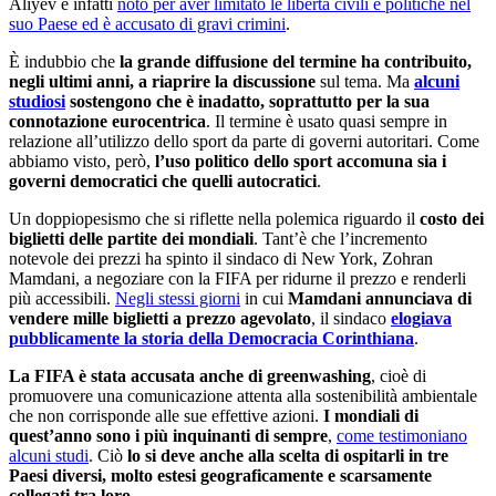
Aliyev è infatti
noto per aver limitato le libertà civili e politiche nel
suo Paese ed è accusato di gravi crimini
.
È indubbio che
la grande diffusione del termine ha contribuito,
negli ultimi anni, a riaprire la discussione
sul tema. Ma
alcuni
studiosi
sostengono che è inadatto, soprattutto per la sua
connotazione eurocentrica
. Il termine è usato quasi sempre in
relazione all’utilizzo dello sport da parte di governi autoritari. Come
abbiamo visto, però,
l’uso politico dello sport accomuna sia i
governi democratici che quelli autocratici
.
Un doppiopesismo che si riflette nella polemica riguardo il
costo dei
biglietti delle partite dei mondiali
. Tant’è che l’incremento
notevole dei prezzi ha spinto il sindaco di New York, Zohran
Mamdani, a negoziare con la FIFA per ridurne il prezzo e renderli
più accessibili.
Negli stessi giorni
in cui
Mamdani annunciava di
vendere mille biglietti a prezzo agevolato
, il sindaco
elogiava
pubblicamente la storia della Democracia Corinthiana
.
La FIFA è stata accusata anche di greenwashing
, cioè di
promuovere una comunicazione attenta alla sostenibilità ambientale
che non corrisponde alle sue effettive azioni.
I mondiali di
quest’anno sono i più inquinanti di sempre
,
come testimoniano
alcuni studi
. Ciò
lo si deve anche alla scelta di ospitarli in tre
Paesi diversi, molto estesi geograficamente e scarsamente
collegati tra loro.