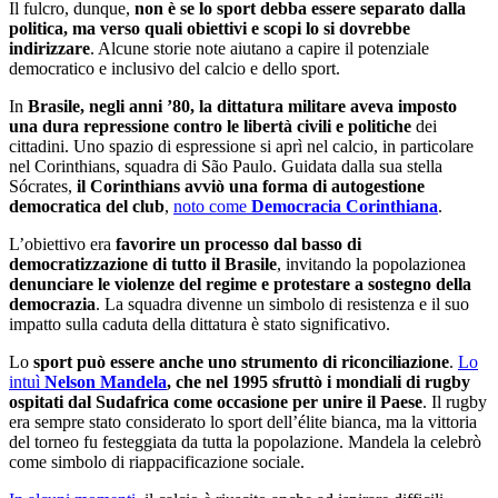
Il fulcro, dunque,
non è se lo sport debba essere separato dalla
politica, ma verso quali obiettivi e scopi lo si dovrebbe
indirizzare
. Alcune storie note aiutano a capire il potenziale
democratico e inclusivo del calcio e dello sport.
In
Brasile, negli anni ’80, la dittatura militare aveva imposto
una dura repressione
contro le libertà civili e politiche
dei
cittadini. Uno spazio di espressione si aprì nel calcio, in particolare
nel Corinthians, squadra di São Paulo. Guidata dalla sua stella
Sócrates,
il Corinthians avviò una forma di autogestione
democratica del club
,
noto come
Democracia Corinthiana
.
L’obiettivo era
favorire un processo dal basso di
democratizzazione di tutto il Brasile
, invitando la popolazionea
denunciare le violenze del regime e protestare a sostegno della
democrazia
. La squadra divenne un simbolo di resistenza e il suo
impatto sulla caduta della dittatura è stato significativo.
Lo
sport può essere anche uno strumento di riconciliazione
.
Lo
intuì
Nelson Mandela
, che nel 1995 sfruttò i mondiali di rugby
ospitati dal Sudafrica come occasione per unire il Paese
. Il rugby
era sempre stato considerato lo sport dell’élite bianca, ma la vittoria
del torneo fu festeggiata da tutta la popolazione. Mandela la celebrò
come simbolo di riappacificazione sociale.