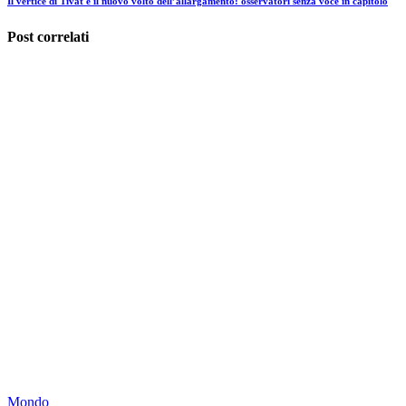
Il vertice di Tivat e il nuovo volto dell’allargamento: osservatori senza voce in capitolo
Post correlati
Mondo