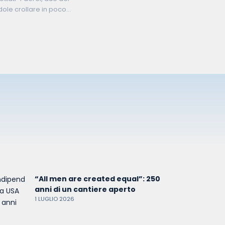
dole crollare in poco
“All men are created equal”: 250
anni di un cantiere aperto
1 LUGLIO 2026