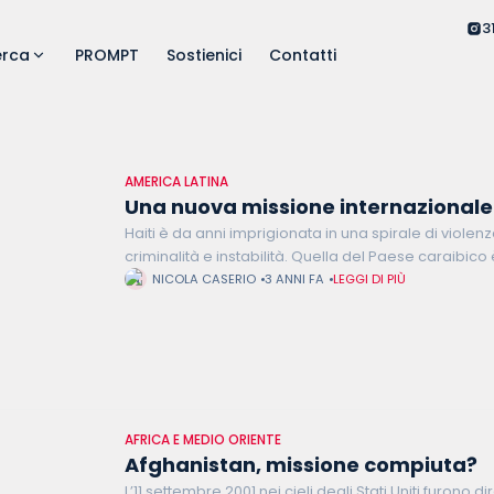
3
erca
PROMPT
Sostienici
Contatti
AMERICA LATINA
Una nuova missione internazionale 
Haiti è da anni imprigionata in una spirale di violenza
criminalità e instabilità. Quella del Paese caraibico 
crisi umanitarie al mondo ed è
NICOLA CASERIO
3 ANNI FA
LEGGI DI PIÙ
AFRICA E MEDIO ORIENTE
Afghanistan, missione compiuta?
L’11 settembre 2001 nei cieli degli Stati Uniti furono di