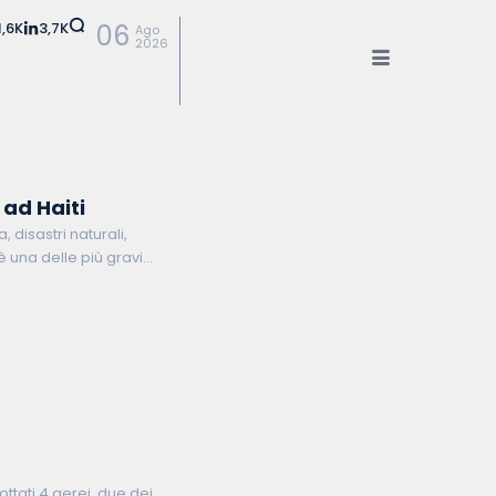
1,6K
3,7K
06
Ago
2026
ad Haiti
, disastri naturali,
è una delle più gravi
rottati 4 aerei, due dei