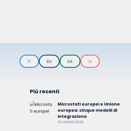
IT
EU
EA
SI
Più recenti
Microstati europei e Unione
europea: cinque modelli di
integrazione
22 LUGLIO 2026