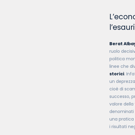
L’econo
l’esaur
Berat Alba
ruolo decisiv
politica mon
linee che di
storici
. Infa
un deprezzam
cioè di sca
successo, p
valore della
denominati
una pratica 
i risultati 