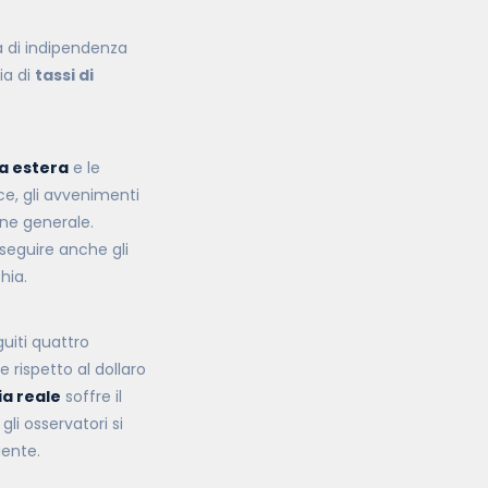
a di indipendenza
ia di
tassi di
ca estera
e le
ce, gli avvenimenti
ne generale.
seguire anche gli
hia.
guiti quattro
e rispetto al dollaro
a reale
soffre il
gli osservatori si
iente.