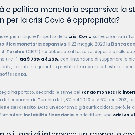
tà e politica monetaria espansiva: la s
 per la crisi Covid è appropriata?
iave per mitigare l’impatto della
crisi Covid
sull’economia in Tur
 politica monetaria espansiva
. Il 22 maggio 2020 la
Banca cen
 di Turchia
(CBRT) ha abbassato il tasso sui depositi e sulle op
ne (PcT),
da 9,75% a 8,25%
,
con l’intenzione di supportare le p
mente, lo stato ha garantito prestiti alle imprese ed esteso il per
n sofferenza
.
tegia ha portato, secondo le stime del
Fondo monetario inter
 dell’economia in Turchia dell’1,8% nel 2020 e al 6% per il 2021, 
one del credito
. Data un’economia già surriscaldata, però, le d
i fomentare
instabilità finanziaria
, o addirittura, una
crisi valu
 e i tassi di interesse: un rapporto c