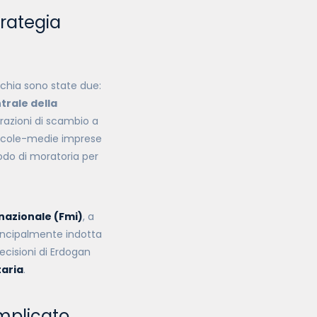
trategia
chia sono state due:
trale della
erazioni di scambio a
iccole-medie imprese
iodo di moratoria per
nazionale (Fmi)
, a
principalmente indotta
ecisioni di Erdogan
taria
.
omplicato