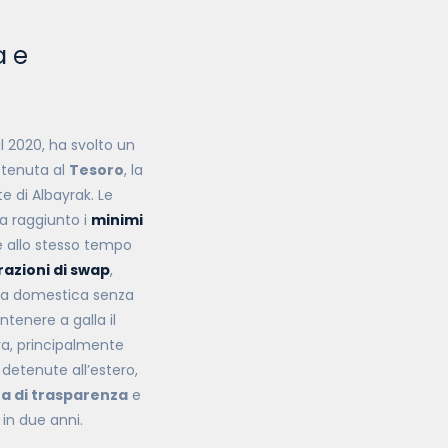
a e
l 2020, ha svolto un
a tenuta al
Tesoro
, la
e di Albayrak. Le
ha raggiunto i
minimi
re allo stesso tempo
azioni di swap
,
eta domestica senza
ntenere a galla il
ra, principalmente
detenute all’estero,
 di trasparenza
e
i in due anni.