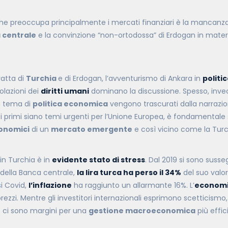
 che preoccupa principalmente i mercati finanziari è la mancanz
 centrale
e la convinzione “non-ortodossa” di Erdogan in mater
ratta di
Turchia
e di Erdogan, l’avventurismo di Ankara in
politi
iolazioni dei
diritti umani
dominano la discussione. Spesso, inve
n tema di
politica economica
vengono trascurati dalla narrazio
 primi siano temi urgenti per l’Unione Europea, è fondamentale 
conomici
di un
mercato emergente
e così vicino come la Turc
in Turchia è in
evidente stato di stress
. Dal 2019 si sono susse
 della Banca centrale,
la lira turca ha perso il 34%
del suo valor
si Covid,
l’inflazione
ha raggiunto un allarmante 16%. L’
economi
rezzi. Mentre gli investitori internazionali esprimono scetticismo, 
 ci sono margini per una
gestione macroeconomica
più effic