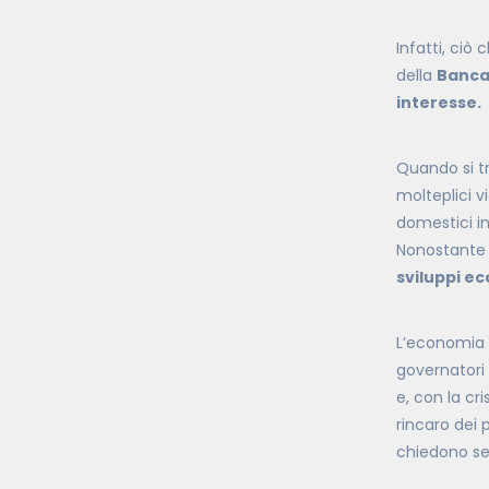
Infatti, ciò
della
Banca
interesse.
Quando si t
molteplici v
domestici i
Nonostante i
sviluppi e
L’economia 
governatori
e, con la cri
rincaro dei p
chiedono se