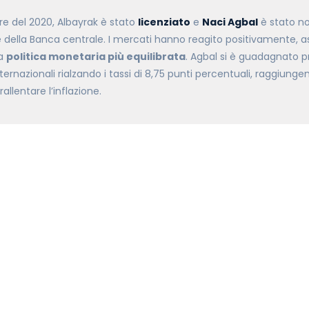
e del 2020, Albayrak è stato
licenziato
e
Naci Agbal
è stato n
 della Banca centrale. I mercati hanno reagito positivamente, 
na
politica monetaria più equilibrata
. Agbal si è guadagnato p
nternazionali rialzando i tassi di 8,75 punti percentuali, raggiunge
rallentare l’inflazione.