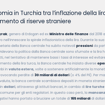
mia in Turchia tra l’inflazione della lir
imento di riserve straniere
yrak
, genero di Erdogan ed ex
Ministro delle finanze
dal 2018 a
o nell’innescare la spirale inflazionistica della lira. Durante la su
etaria della Banca centrale ha subito notevoli
pressioni
da part
videvano la politica dalla Banca centrale sono sfumate e la lira 
tti,
nel tentativo di mantenere bassi i tassi di interesse ed evita
ento della lira turca, la Banca centrale ha iniziato diverse
oper
mbi in
valuta estera,
volte a sostenere artificialmente la mon
rovocando perdite di
30 miliardi di dollari
(o 4% del Pil). Per ma
 valuta, la banca centrale scambiava depositi in moneta stranie
 in
dollari
, attraverso gli istituti bancari, in cambio di
lire turche
comune per gli enti regolatori. In questo caso però, la
mancanza
negativi hanno portato a bruciare un totale di
165 miliardi
di dollar