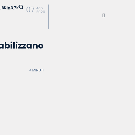
1,6K
3,7K
07
Ago
2026
abilizzano
4 MINUTI