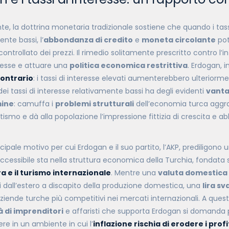
, la dottrina monetaria tradizionale sostiene che quando i tass
te bassi, l’
abbondanza di credito
e
moneta circolante
pot
ntrollato dei prezzi. Il rimedio solitamente prescritto contro l’inf
eresse e attuare una
politica economica restrittiva
. Erdogan, 
ontrario
: i tassi di interesse elevati aumenterebbero ulteriormen
i tassi di interesse relativamente bassi ha degli evidenti
vantag
mine
: camuffa i
problemi strutturali
dell’economia turca aggr
ntismo e dà alla popolazione l’impressione fittizia di crescita e 
rincipale motivo per cui Erdogan e il suo partito, l’AKP, prediligono
ccessibile sta nella struttura economica della Turchia, fondata s
a e il turismo internazionale
. Mentre una
valuta domestica 
 dall’estero a discapito della produzione domestica, una
lira sv
aziende turche più competitivi nei mercati internazionali. A questi 
 di imprenditori
e affaristi che supporta Erdogan si domanda
ere in un ambiente in cui l’
inflazione rischia di erodere i profi