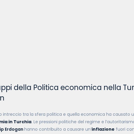
luppi della Politica economica nella Tu
an
o intreccio tra la sfera politica e quella economica ha causato 
mia in Turchia
. Le pressioni politiche del regime e l’autoritaris
ip Erdogan
hanno contribuito a causare un’
inflazione
fuori con