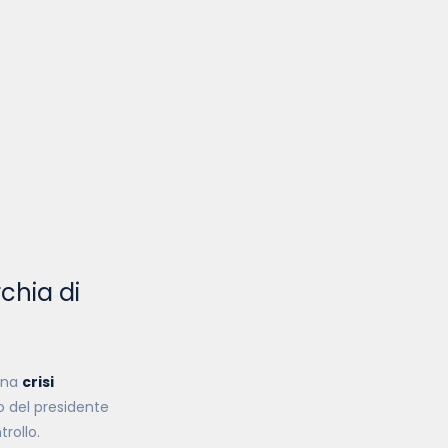
rchia di
una
crisi
mo del presidente
trollo.