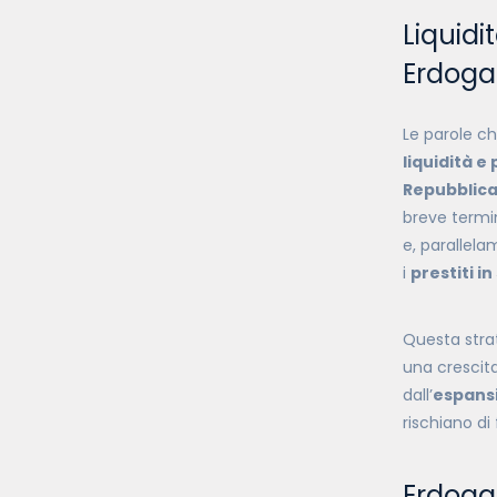
Liquidi
Erdogan
Le parole ch
liquidità e
Repubblica
breve termi
e, parallela
i
prestiti i
Questa stra
una crescita
dall’
espansi
rischiano d
Erdogan