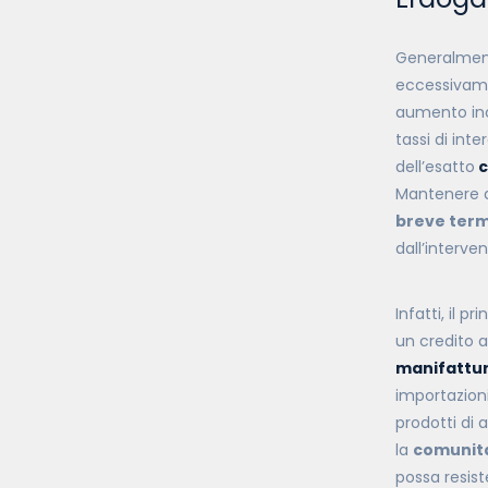
Generalmente
eccessivamen
aumento inco
tassi di int
dell’
esatto
c
Mantenere de
breve ter
dall’interve
Infatti, il p
un credito a
manifattur
importazioni
prodotti di 
la
comunità
possa resist