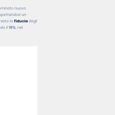
ominato nuovo
aspettandosi un
resto la
fiducia
degli
ndo il
19%
, nel