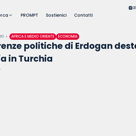
3
erca
PROMPT
Sostienici
Contatti
DO
AFRICA E MEDIO ORIENTE
ECONOMIA
renze politiche di Erdogan dest
a in Turchia
A