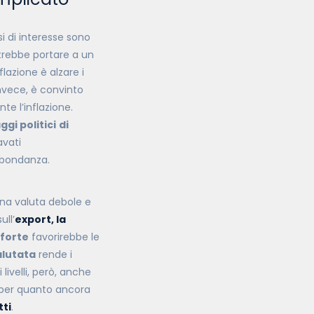
i di interesse sono
rebbe portare a un
lazione è alzare i
invece, è convinto
te l’inflazione.
gi politici
di
avati
abbondanza.
 una valuta debole e
ull’
export, la
forte
favorirebbe le
alutata
rende i
livelli, però, anche
 per quanto ancora
tti
.