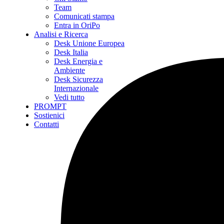
Team
Comunicati stampa
Entra in OriPo
Analisi e Ricerca
Desk Unione Europea
Desk Italia
Desk Energia e
Ambiente
Desk Sicurezza
Internazionale
Vedi tutto
PROMPT
Sostienici
Contatti