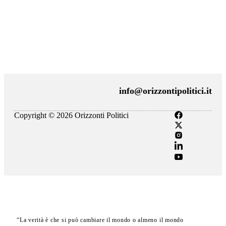
Cybersecurity e reputazione nazionale: il ruolo
strategico del public affairs
26 Giugno 2026
info@orizzontipolitici.it
Copyright © 2026 Orizzonti Politici
“La verità è che si può cambiare il mondo o almeno il mondo