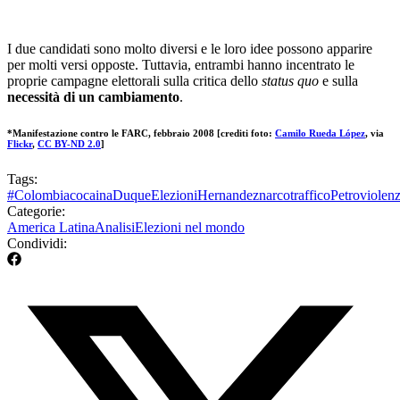
I due candidati sono molto diversi e le loro idee possono apparire
per molti versi opposte. Tuttavia, entrambi hanno incentrato le
proprie campagne elettorali sulla critica dello
status quo
e sulla
necessità di un cambiamento
.
*Manifestazione contro le FARC, febbraio 2008 [crediti foto:
Camilo Rueda López
, via
Flickr
,
CC BY-ND 2.0
]
Tags:
#Colombia
cocaina
Duque
Elezioni
Hernandez
narcotraffico
Petro
violen
Categorie:
America Latina
Analisi
Elezioni nel mondo
Condividi: