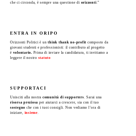
che ci circonda, è sempre una questione di
orizzonti
.”
ENTRA IN ORIPO
Orizzonti Politici è un
think thank no-profit
composto da
giovani studenti e professionisti: il contributo al progetto
è
volontario.
Prima di inviare la candidatura, ti invitiamo a
leggere il nostro
statuto
.
SUPPORTACI
Unisciti alla nostra
comunità di supporters
. Sarai una
risorsa preziosa
per aiutarci a crescere, sia con il tuo
sostegno
che con i tuoi consigli. Non vediamo l’ora di
iniziare,
insieme
.