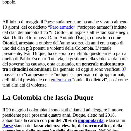
popolo.
All’inizio di maggio il Paese sudamericano ha anche vissuto almeno
10 giorni del cosiddetto “
Paro armado
” (“sciopero armato”) indetto
dal clan del narcotraffico “il Golfo”, in risposta all’estradizione negli
Stati Uniti del loro boss. Dairo Antonio Úsuga, conosciuto come
Otoniel
, arrestato a ottobre dell’anno scorso, da anni era a capo di
uno dei clan più potenti e violenti della Colombia. L’attuale
presidente, Iván Duque, ha celebrato e definito questo arresto pari a
quello di Pablo Escobar. Tuttavia, la gestione della violenza da parte
del governo ha causato, e sta causando, un
generale malcontento
tra i cittadini colombiani
. Da gennaio ad oggi si sono verificati
37
massacri di “campesinos” e “indigenas” per mano di gruppi armati,
definiti dal presidente con
eufemismo
“omicidi collettivi”, così come
tanti altri atti di violenza.
La Colombia che lascia Duque
Il 29 maggio i colombiani sono stati chiamati ad eleggere il nuovo
presidente
per i prossimi quattro anni.
Duque, eletto nel 2018,
abbandona la carica con
più del 70% di
impopolarità
, e lascia un
Paese
stanco del
tasso violenza elevato, del narcotraffico, della
corruzione, della povertà e della disuguaglianza
. Nell’ultimo