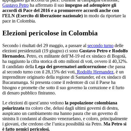
Gustavo Petro
ha affermato il suo
impegno ad adempiere gli
accordi di Pace del 2016 e a promuovere accordi anche con
l’ELN (Esercito di liberazione nazionale)
in modo da riportare la
pace in Colombia.
Elezioni pericolose in Colombia
Secondo i risultati del 29 maggio, a passare al
secondo turno
delle
elezioni presidenziali (19 giugno) ci sono
Gustavo Petro e Rodolfo
Hernandez.
Petro, ex militante dell’M-19 ed ex sindaco di Bogotà,
ha raggiunto la cifra storica di otto milioni di voti, ovvero il 40,32%.
Il candidato della
Lega dei governatori anticorruzione
che passa
al secondo turno con il 28,15% dei voti,
Rodolfo Hernandez
, è un
imprenditore originario della regione di Santander, ed ex sindaco di
Bucaramanga
. Si presenta come il redentore di cui il Paese ha
bisogno e promette che sotto il suo governo la corruzione e il furto
di denaro pubblico finiranno.
Le elezioni di quest’anno vedono
la popolazione colombiana
polarizzata
tra coloro che, delusi dagli ultimi governi di destra,
auspicano un cambiamento ma hanno paura che un governo di
sinistra li condanni al disastro venezuelano, e coloro, principalmente
i giovani, che credono che l’unica possibilità sia Petro.
Ma Petro si
è fatto nemici pericolosi.