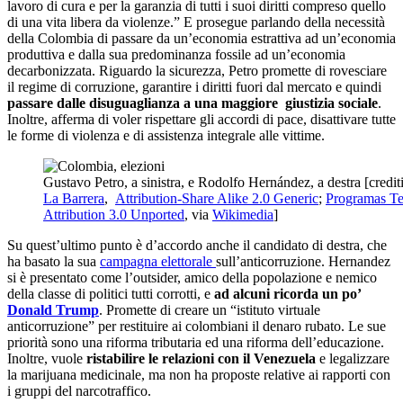
lavoro di cura e per la garanzia di tutti i suoi diritti compreso quello
di una vita libera da violenze.” E prosegue parlando della necessità
della Colombia di passare da un’economia estrattiva ad un’economia
produttiva e dalla sua predominanza fossile ad un’economia
decarbonizzata. Riguardo la sicurezza, Petro promette di rovesciare
il regime di corruzione, garantire i diritti fuori dal mercato e quindi
passare dalle disuguaglianza a una maggiore giustizia sociale
.
Inoltre, afferma di voler rispettare gli accordi di pace, disattivare tutte
le forme di violenza e di assistenza integrale alle vittime.
Gustavo Petro, a sinistra, e Rodolfo Hernández, a destra [credit
La Barrera
,
Attribution-Share Alike 2.0 Generic
;
Programas Te
Attribution 3.0 Unported
, via
Wikimedia
]
Su quest’ultimo punto è d’accordo anche il candidato di destra, che
ha basato la sua
campagna elettorale
sull’anticorruzione. Hernandez
si è presentato come l’outsider, amico della popolazione e nemico
della classe di politici tutti corrotti, e
ad alcuni ricorda un po’
Donald Trump
. Promette di creare un “istituto virtuale
anticorruzione” per restituire ai colombiani il denaro rubato. Le sue
priorità sono una riforma tributaria ed una riforma dell’educazione.
Inoltre, vuole
ristabilire le relazioni con il Venezuela
e legalizzare
la marijuana medicinale, ma non ha proposte relative ai rapporti con
i gruppi del narcotraffico.