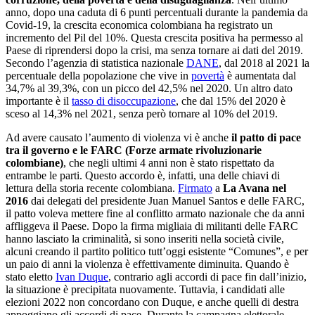
anno, dopo una caduta di 6 punti percentuali durante la pandemia da
Covid-19, la crescita economica colombiana ha registrato un
incremento del Pil del 10%. Questa crescita positiva ha permesso al
Paese di riprendersi dopo la crisi, ma senza tornare ai dati del 2019.
Secondo l’agenzia di statistica nazionale
DANE
, dal 2018 al 2021 la
percentuale della popolazione che vive in
povertà
è aumentata dal
34,7% al 39,3%, con un picco del 42,5% nel 2020. Un altro dato
importante è il
tasso di disoccupazione
, che dal 15% del 2020 è
sceso al 14,3% nel 2021, senza però tornare al 10% del 2019.
Ad avere causato l’aumento di violenza vi è anche
il patto di pace
tra il governo e le FARC (Forze armate rivoluzionarie
colombiane)
, che negli ultimi 4 anni non è stato rispettato da
entrambe le parti. Questo accordo è, infatti, una delle chiavi di
lettura della storia recente colombiana.
Firmato
a
La Avana nel
2016
dai delegati del presidente Juan Manuel Santos e delle FARC,
il patto voleva mettere fine al conflitto armato nazionale che da anni
affliggeva il Paese. Dopo la firma migliaia di militanti delle FARC
hanno lasciato la criminalità, si sono inseriti nella società civile,
alcuni creando il partito politico tutt’oggi esistente “Comunes”, e per
un paio di anni la violenza è effettivamente diminuita. Quando è
stato eletto
Ivan Duque
, contrario agli accordi di pace fin dall’inizio,
la situazione è precipitata nuovamente. Tuttavia, i candidati alle
elezioni 2022 non concordano con Duque, e anche quelli di destra
appoggiano gli accordi di pace. Durante la campagna elettorale,