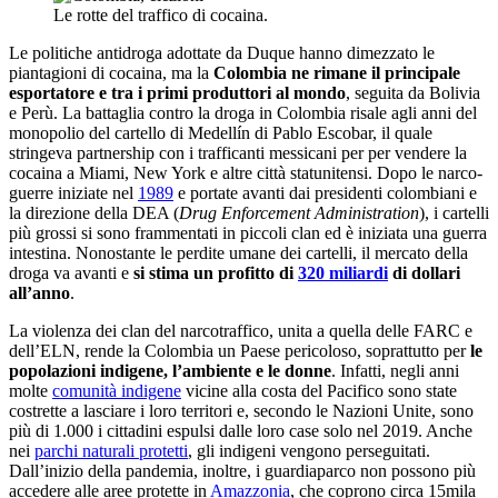
Le rotte del traffico di cocaina.
Le politiche antidroga adottate da Duque hanno dimezzato le
piantagioni di cocaina, ma la
Colombia ne rimane il principale
esportatore e tra i primi produttori al mondo
, seguita da Bolivia
e Perù. La battaglia contro la droga in Colombia risale agli anni del
monopolio del cartello di Medellín di Pablo Escobar, il quale
stringeva partnership con i trafficanti messicani per per vendere la
cocaina a Miami, New York e altre città statunitensi. Dopo le narco-
guerre iniziate nel
1989
e portate avanti dai presidenti colombiani e
la direzione della DEA (
Drug Enforcement Administration
), i cartelli
più grossi si sono frammentati in piccoli clan ed è iniziata una guerra
intestina. Nonostante le perdite umane dei cartelli, il mercato della
droga va avanti e
si stima un profitto di
320 miliardi
di dollari
all’anno
.
La violenza dei clan del narcotraffico, unita a quella delle FARC e
dell’ELN, rende la Colombia un Paese pericoloso, soprattutto per
le
popolazioni indigene, l’ambiente e le donne
. Infatti, negli anni
molte
comunità indigene
vicine alla costa del Pacifico sono state
costrette a lasciare i loro territori e, secondo le Nazioni Unite, sono
più di 1.000 i cittadini espulsi dalle loro case solo nel 2019. Anche
nei
parchi naturali protetti
, gli indigeni vengono perseguitati.
Dall’inizio della pandemia, inoltre, i guardiaparco non possono più
accedere alle aree protette in
Amazzonia
, che coprono circa 15mila