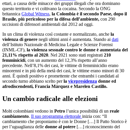
ettari, a causa delle minacce dei gruppi illegali che ora dominano
questo territorio e vi coltivano la cocaina. Secondo la ONG
britannica
Global Witness
,
la Colombia è il secondo Paese, dopo il
Brasile, più pericoloso per la difesa dell’ambiente,
con 290
uccisioni di difensori ambientali dal 2012 ad oggi.
In un clima di violenza così costante e normalizzato, anche
la
violenza di genere
negli ultimi anni è aumentata. Stando ai
dati
dell’Istituto Nazionale di Medicina Legale e Scienze Forensi
(INML-CF),
l
a violenza sessuale contro le donne è aumentata del
21,11% rispetto al 2020
. Nel 2021 sono stati registrati
210
femminicidi
, con un aumento del 12,3% rispetto all’anno
precedente. Nell’8,1% dei casi, le vittime di femminicidio erano
minorenni e in più della metà dei casi, le vittime erano minori di 30
anni. È quindi positivo e promettente che entrambi i candidati al
secondo turno abbiano scelto per
la
vicepresidenza
donne ed
afrodiscendenti, Francia Márquez e Marelen Castillo.
Un cambio radicale alle elezioni
Molti colombiani vedono in
Petro
l’unica possibilità di un
reale
cambiamento
.
Il suo programma elettorale
inizia con: “Il
cambiamento che proponiamo è con le Donne […] Il Patto Storico è
per l’uguaglianza delle
donne al potere
[…] riconoscimento del