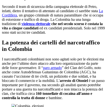
Secondo il team di sicurezza della campagna elettorale di Petro,
infatti, dietro il tentativo di attentato al candidato ci sarebbe stata
La
Cordillera
, un gruppo criminale di natura paramilitare che si occupa
di estorsione e traffico di droga. La Colombia ha una lunga
tradizione di
violenza elettorale
che nel secolo scorso è costata la
vita a cinque candidati
ed ex candidati presidenziali. Solo nel 1999
sono stati uccisi tre candidati.
La potenza dei cartelli del narcotraffico
in Colombia
I narcotrafficanti colombiani non sono agitati solo per le elezioni ma
anche per l’ultimo duro attacco alla loro organizzazione da parte
delle forze governative. Il “
paro armado
” del Clan del Golfo, noto
anche come Autodefensas Gaitanistas de Colombia (AGC), ha
causato l’uccisione di tre civili, un poliziotto e due soldati, e ha
bloccato il commercio e la mobilità. L’
arresto di Otoniel
è un passo
importante per il governo, ma secondo gli analisti questo potrebbe
portare a una guerra tra narcotrafficanti e non intacca la potenza del
clan, che traffica circa
160 tonnellate di cocaina all’anno e
controlla la tratta di donne
e bambine.