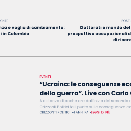
DENTE
POST
nza e voglia di cambiamento:
Dottorati e mondo del 
ni in Colombia
prospettive occupazionali d
di ricerc
EVENTI
“Ucraina: le conseguenze e
della guerra”. Live con Carlo 
A distanza di poche ore dall’inizio del secondo 
Orizzonti Politici fa il punto sulle conseguenze
ORIZZONTI POLITICI
4 ANNI FA
LEGGI DI PIÙ
guerra su Russia, Europa e Italia. Ospite di que