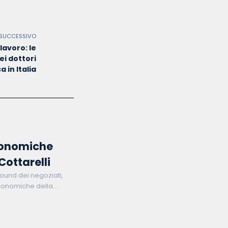
 SUCCESSIVO
lavoro: le
ei dottori
a in Italia
conomiche
Cottarelli
round dei negoziati,
 economiche della
sta seconda