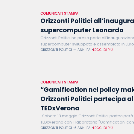
COMUNICATI STAMPA
Orizzonti Politici all’inaugur
supercomputer Leonardo
Orizzonti Politici ha preso parte all’inaugurazion
supercomputer sviluppato e assemblato in Euro
ORIZZONTI POLITICI
4 ANNI FA
LEGGI DI PIÙ
2022 al Tecnopolo di Bologna. Numerosi sono stati
COMUNICATI STAMPA
“Gamification nel policy ma
Orizzonti Politici partecipa a
TEDxVerona
Sabato 13 maggio Orizzonti Politici parteciperà
TEDxVerona con il laboratorio "Gamification: co
ORIZZONTI POLITICI
3 ANNI FA
LEGGI DI PIÙ
cittadini nel policy making". A rappresentare il t