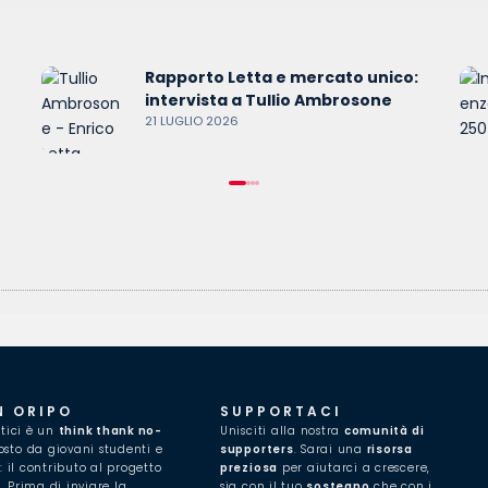
Rapporto Letta e mercato unico:
intervista a Tullio Ambrosone
21 LUGLIO 2026
N ORIPO
SUPPORTACI
itici è un
think thank no-
Unisciti alla nostra
comunità di
to da giovani studenti e
supporters
. Sarai una
risorsa
i: il contributo al progetto
preziosa
per aiutarci a crescere,
.
Prima di inviare la
sia con il tuo
sostegno
che con i