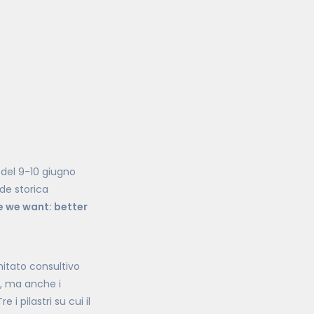
del 9-10 giugno
ede storica
e we want: better
mitato consultivo
i, ma anche i
Tre i pilastri su cui il