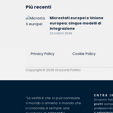
Più recenti
Microstati europei e Unione
europea: cinque modelli di
integrazione
22 LUGLIO 2026
Privacy Policy
Cookie Policy
Copyright © 2026 Orizzonti Politici
ENTRA I
“La verità è che si può cambiare
Orizzonti Pol
il mondo o almeno il mondo che
profit
compos
ci circonda, è sempre una
professionist
è
volontario