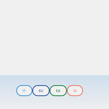
IT
EU
EA
SI