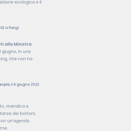
sizione ecologica e il
SE a Parigi
ti alla Ministra
10 giugno, in una
eting, che non ha
eople, il 9 giugno 2022
ito, rivendica e
tanze dei bottoni,
i, con un’agenda
eme.