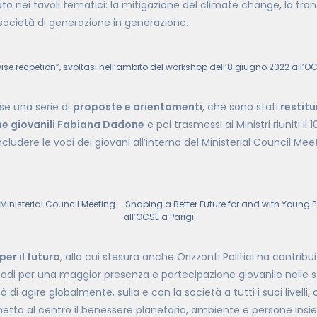
pato nei tavoli tematici: la mitigazione del climate change, la tran
ocietà di generazione in generazione.
ise recpetion”, svoltasi nell’ambito del workshop dell’8 giugno 2022 all’OC
se una serie di
proposte e orientamenti
, che sono stati
restitui
iche giovanili Fabiana Dadone
e poi trasmessi ai Ministri riuniti il 
includere le voci dei giovani all’interno del Ministerial Council Me
Ministerial Council Meeting – Shaping a Better Future for and with Young P
all’OCSE a Parigi
er il futuro
, alla cui stesura anche Orizzonti Politici ha contribu
di per una maggior presenza e partecipazione giovanile nelle s
à di agire globalmente, sulla e con la società a tutti i suoi livell
etta al centro il benessere planetario, ambiente e persone insi