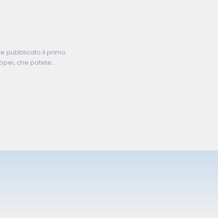
e pubblicato il primo
opei, che potete
. Vai alla pagina del