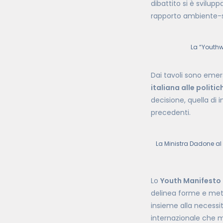
dibattito si è svilup
rapporto ambiente-s
La “Youthw
Dai tavoli sono emer
italiana alle polit
decisione, quella di 
precedenti.
La Ministra Dadone al 
Lo
Youth Manifesto p
delinea forme e meto
insieme alla necessit
internazionale che m