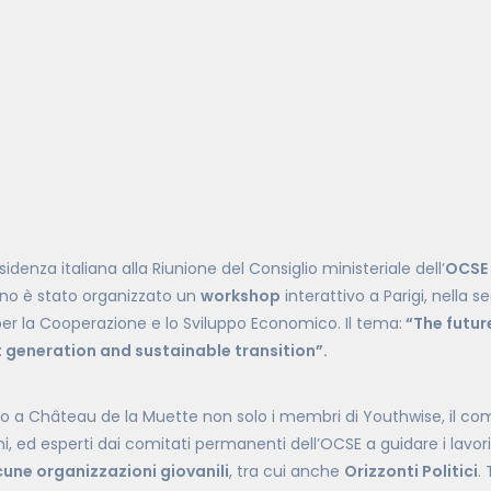
esidenza italiana alla Riunione del Consiglio ministeriale dell’
OCSE
gno è stato organizzato un
workshop
interattivo a Parigi, nella s
per la Cooperazione e lo Sviluppo Economico. Il tema:
“The futur
xt generation and sustainable transition”.
gno a Château de la Muette non solo i membri di Youthwise, il co
ni, ed esperti dai comitati permanenti dell’OCSE a guidare i lavor
cune organizzazioni giovanili
, tra cui anche
Orizzonti Politici
. 