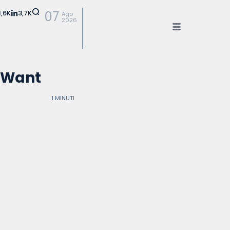
1,6K
3,7K
07
Ago
2026
e Want
1 MINUTI