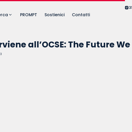
3
erca
PROMPT
Sostienici
Contatti
erviene all’OCSE: The Future W
I