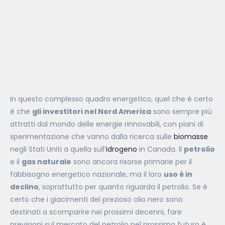
In questo complesso quadro energetico, quel che è certo
è che
gli investitori nel Nord America
sono sempre più
attratti dal mondo delle energie rinnovabili, con piani di
sperimentazione che vanno dalla ricerca sulle
biomasse
negli Stati Uniti a quella sull’
idrogeno
in Canada. Il
petrolio
e il
gas naturale
sono ancora risorse primarie per il
fabbisogno energetico nazionale, ma il loro
uso è in
declino
, soprattutto per quanto riguarda il petrolio. Se è
certo che i giacimenti del prezioso olio nero sono
destinati a scomparire nei prossimi decenni, fare
previsioni sul mercato del petrolio nel prossimo futuro è