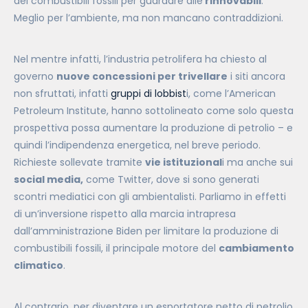
dei combustibili fossili per guardare alle
rinnovabili
.
Meglio per l’ambiente, ma non mancano contraddizioni.
Nel mentre infatti, l’industria petrolifera ha chiesto al
governo
nuove concessioni per trivellare
i siti ancora
non sfruttati, infatti
gruppi di lobbist
i, come l’American
Petroleum Institute, hanno sottolineato come solo questa
prospettiva possa aumentare la produzione di petrolio – e
quindi l’indipendenza energetica, nel breve periodo.
Richieste sollevate tramite
vie istituzional
i ma anche sui
social media,
come Twitter, dove si sono generati
scontri mediatici con gli ambientalisti. P
arliamo in effetti
di un’i
nversione rispetto alla marcia intrapresa
dall’amministrazione Biden per limitare la produzione di
combustibili fossili, il principale motore del
cambiamento
climatico
.
Al contrario, per diventare un esportatore netto di petrolio