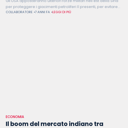
Gli USA apposteranno ulteriori forze militari nell'est della Siria
per proteggere i giacimenti petroliferi lì presenti, per evitare
COLLABORATORE
7 ANNI FA
LEGGI DI PIÙ
che cadano sotto il controllo di un riformato ISIS o qualsiasi
altra
ECONOMIA
Il boom del mercato indiano tra