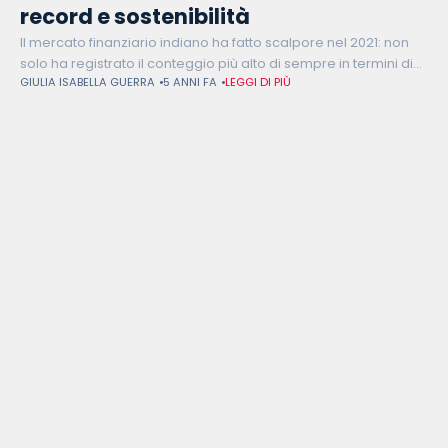
record e sostenibilità
Il mercato finanziario indiano ha fatto scalpore nel 2021: non
solo ha registrato il conteggio più alto di sempre in termini di
GIULIA ISABELLA GUERRA
5 ANNI FA
LEGGI DI PIÙ
valore e volume, con oltre 2.220 operazioni che