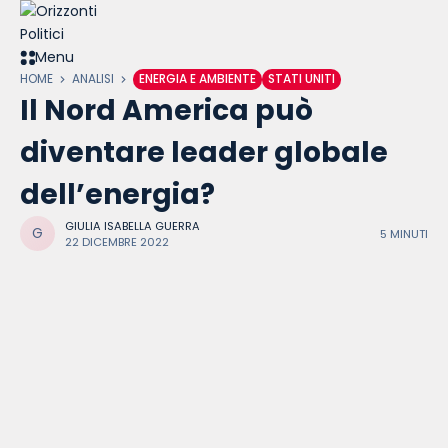
Skip
to
content
Menu
HOME
ANALISI
ENERGIA E AMBIENTE
STATI UNITI
Il Nord America può
diventare leader globale
dell’energia?
GIULIA ISABELLA GUERRA
5 MINUTI
22 DICEMBRE 2022