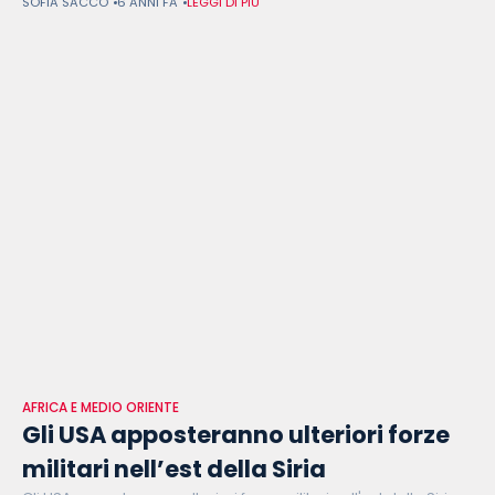
SOFIA SACCO
6 ANNI FA
LEGGI DI PIÙ
per una questione di tutela del patrimonio naturale, ma anche
per i
AFRICA E MEDIO ORIENTE
Gli USA apposteranno ulteriori forze
militari nell’est della Siria