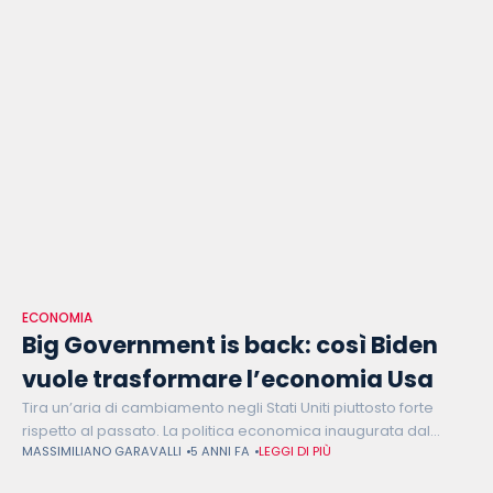
ECONOMIA
Big Government is back: così Biden
vuole trasformare l’economia Usa
Tira un’aria di cambiamento negli Stati Uniti piuttosto forte
rispetto al passato. La politica economica inaugurata dal
MASSIMILIANO GARAVALLI
5 ANNI FA
LEGGI DI PIÙ
Presidente Joe Biden segna un ritorno decisivo dello Stato
nell’economia interna, alla fine