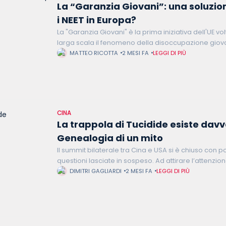
La “Garanzia Giovani”: una soluzio
i NEET in Europa?
La "Garanzia Giovani" è la prima iniziativa dell'UE vo
larga scala il fenomeno della disoccupazione giova
Avviata nel 2013, mira in particolare a ridurre il
MATTEO RICOTTA
2 MESI FA
LEGGI DI PIÙ
CINA
La trappola di Tucidide esiste dav
Genealogia di un mito
Il summit bilaterale tra Cina e USA si è chiuso con po
questioni lasciate in sospeso. Ad attirare l’attenzion
riferimento di Xi Jinping
DIMITRI GAGLIARDI
2 MESI FA
LEGGI DI PIÙ