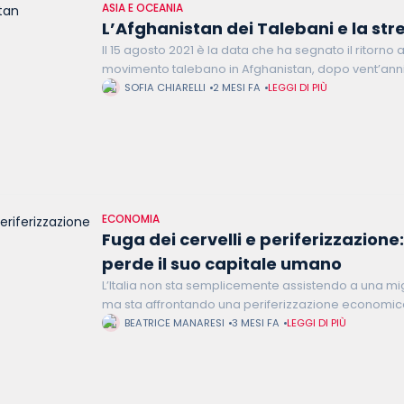
ASIA E OCEANIA
L’Afghanistan dei Talebani e la str
Il 15 agosto 2021 è la data che ha segnato il ritorno 
movimento talebano in Afghanistan, dopo vent’ann
occidentale. La creazione del nuovo Emirato, per
SOFIA CHIARELLI
2 MESI FA
LEGGI DI PIÙ
ECONOMIA
Fuga dei cervelli e periferizzazione:
perde il suo capitale umano
L’Italia non sta semplicemente assistendo a una mig
ma sta affrontando una periferizzazione economica
Paese in un esportatore di valore a fondo perduto.
BEATRICE MANARESI
3 MESI FA
LEGGI DI PIÙ