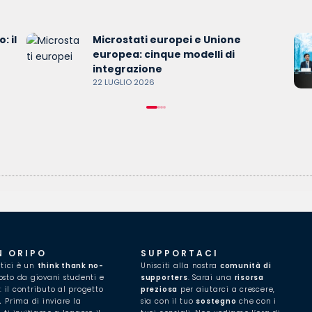
: il
Microstati europei e Unione
europea: cinque modelli di
integrazione
22 LUGLIO 2026
N ORIPO
SUPPORTACI
itici è un
think thank no-
Unisciti alla nostra
comunità di
to da giovani studenti e
supporters
. Sarai una
risorsa
i: il contributo al progetto
preziosa
per aiutarci a crescere,
.
Prima di inviare la
sia con il tuo
sostegno
che con i