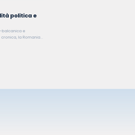
ità politica e
o-balcanica e
re cronica, la Romania
hia di mettere alla