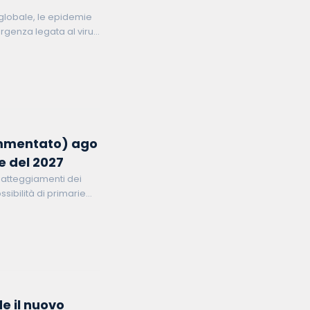
globale, le epidemie
ergenza legata al virus
el Congo e in Uganda
frammentato) ago
he del 2027
li atteggiamenti dei
ssibilità di primarie
e il nuovo