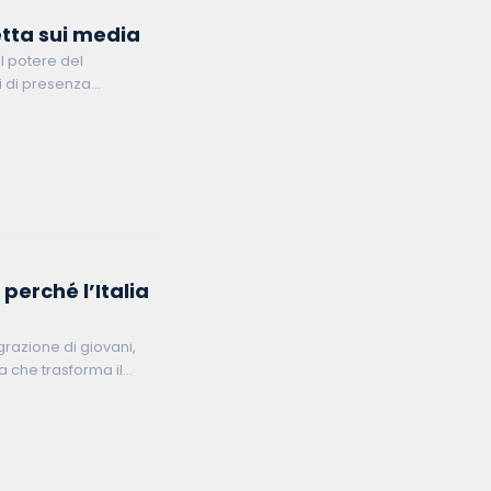
etta sui media
al potere del
i di presenza
 perché l’Italia
razione di giovani,
 che trasforma il
 Questo articolo