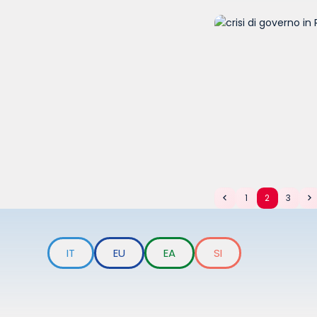
1
2
3
IT
EU
EA
SI