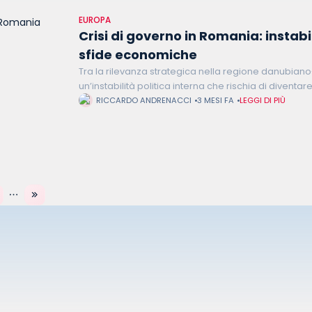
EUROPA
Crisi di governo in Romania: instabil
sfide economiche
Tra la rilevanza strategica nella regione danubian
un’instabilità politica interna che rischia di diventa
attraversa oggi un periodo di crisi decisivo che risc
RICCARDO ANDRENACCI
3 MESI FA
LEGGI DI PIÙ