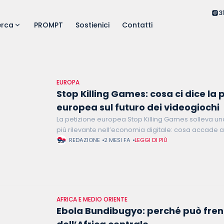
3
erca
PROMPT
Sostienici
Contatti
EUROPA
Stop Killing Games: cosa ci dice la 
europea sul futuro dei videogiochi
La petizione europea Stop Killing Games solleva 
più rilevante nell’economia digitale: cosa accade ai d
consumatore quando un videogioco acquistato diven
REDAZIONE
2 MESI FA
LEGGI DI PIÙ
causa della chiusura
AFRICA E MEDIO ORIENTE
Ebola Bundibugyo: perché può fren