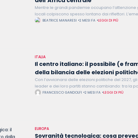
dell’Africa centrale
Mentre le grandi pandemie occupano l’attenzione 
locali colpiscono spesso lontano dai riflettori. L’em
Ebola Bundibugyo nella Repubblica Democratica d
BEATRICE MANARESI
2 MESI FA
LEGGI DI PIÙ
non
ITALIA
Il centro italiano: il possibile (e 
della bilancia delle elezioni politic
Con l’avvicinarsi delle elezioni politiche del 2027, g
leader e dei loro partiti stanno cambiando: tra la po
per la guida del campo largo, situazioni in
FRANCESCO GANDOLFI
2 MESI FA
LEGGI DI PIÙ
EUROPA
Sovranità tecnologica: cosa preved