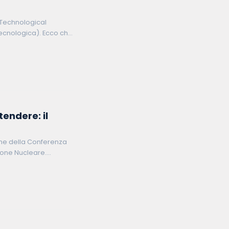
Technological
ecnologica). Ecco che
 le parole della
endere: il
one della Conferenza
zione Nucleare.
le per la