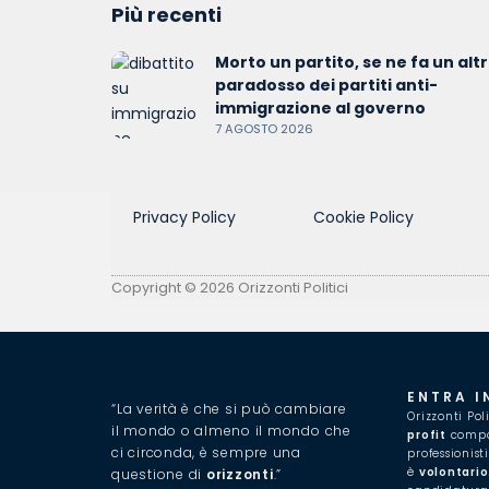
Più recenti
Morto un partito, se ne fa un altro
paradosso dei partiti anti-
immigrazione al governo
7 AGOSTO 2026
Privacy Policy
Cookie Policy
Copyright © 2026 Orizzonti Politici
ENTRA I
“La verità è che si può cambiare
Orizzonti Pol
il mondo o almeno il mondo che
profit
compos
ci circonda, è sempre una
professionist
è
volontario
questione di
orizzonti
.”