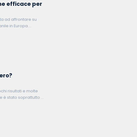
ne efficace per
lta ad affrontare su
nile in Europa.
vero?
chi risultati e molte
e è stato soprattutto il