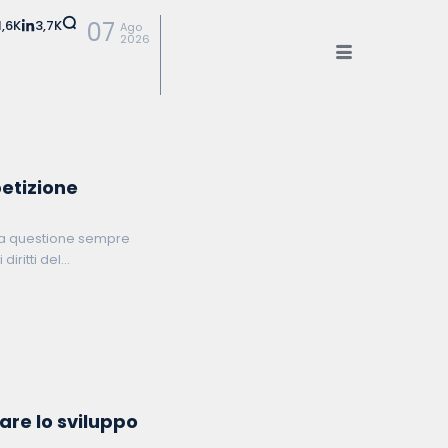
1,6K
3,7K
07
Ago
2026
petizione
una questione sempre
iritti del
ta inutilizzabile a
are lo sviluppo