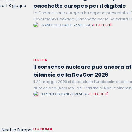
pacchetto europeo per il digitale
La Commissione europea ha appena presentato il 
Sovereignty Package (Pacchetto per la Sovranità T
cos’è, cosa contiene e cosa intende cambiare - con
FRANCESCO GALLO
2 MESI FA
LEGGI DI PIÙ
Vicepresidente
EUROPA
Il consenso nucleare può ancora att
bilancio della RevCon 2026
Il 22 maggio 2026 si è conclusa l’undicesima edizi
di Revisione (RevCon) del Trattato di Non Prolifera
L'evento ha rappresentato un banco di prova crucia
LORENZO PAGANI
2 MESI FA
LEGGI DI PIÙ
ECONOMIA