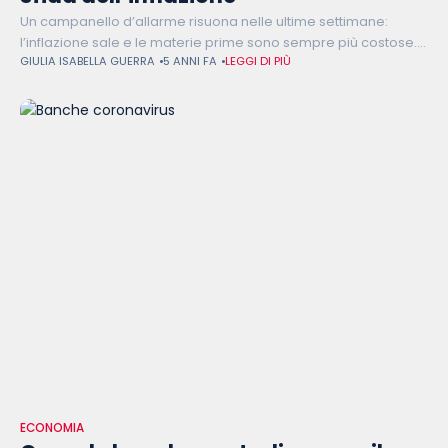
Un campanello d’allarme risuona nelle ultime settimane:
l’inflazione sale e le materie prime sono sempre più costose.
GIULIA ISABELLA GUERRA
5 ANNI FA
LEGGI DI PIÙ
L'Unione europea, pur essendo il secondo gigante economico
al mondo, non riesce a
ECONOMIA