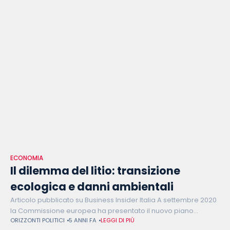
ECONOMIA
Il dilemma del litio: transizione
ecologica e danni ambientali
Articolo pubblicato su Business Insider Italia A settembre 2020
la Commissione europea ha presentato il nuovo piano
ORIZZONTI POLITICI
5 ANNI FA
LEGGI DI PIÙ
d’azione per le materie prime critiche, definite tali per l’alto