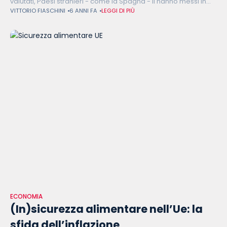
valutati, Paesi stranieri - come la Spagna - li hanno messi in
VITTORIO FIASCHINI
6 ANNI FA
LEGGI DI PIÙ
pratica: prelievo forzoso e patrimoniale possono dare una
ECONOMIA
(In)sicurezza alimentare nell’Ue: la
sfida dell’inflazione