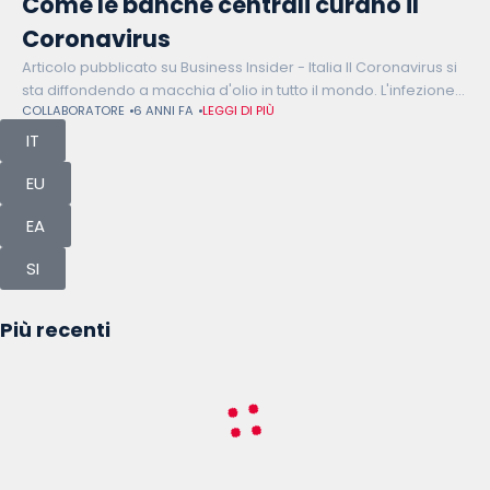
Come le banche centrali curano il
Coronavirus
Articolo pubblicato su Business Insider - Italia Il Coronavirus si
sta diffondendo a macchia d'olio in tutto il mondo. L'infezione
COLLABORATORE
6 ANNI FA
LEGGI DI PIÙ
partita dalla Cina ormai non conosce più confini. I primi
IT
EU
EA
SI
Più recenti