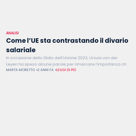
ANALISI
Come l’UE sta contrastando il divario
salariale
In occasione dello Stato dell’Unione 2023, Ursula von der
Leyen ha speso alcune parole per rimarcare l’importanza che
MARTA MORETTO
2 ANNI FA
LEGGI DI PIÙ
il Gender Pay Gap e le differenze di genere hanno nell’agenda
politica