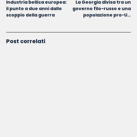
Industria bellica europea:
La Georgia divisa tra un
il punto a due anni dallo
governo filo-russo e una
scoppio della guerra
popolazione pro-UE:
l’esito sarà lo stesso
dell’Ucraina?
Post correlati