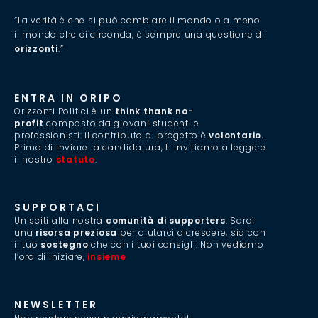
“La verità è che si può cambiare il mondo o almeno
il mondo che ci circonda, è sempre una questione di
orizzonti
.”
ENTRA IN ORIPO
Orizzonti Politici è un
think thank no-
profit
composto da giovani studenti e
professionisti: il contributo al progetto è
volontario.
Prima di inviare la candidatura, ti invitiamo a leggere
il nostro
statuto
.
SUPPORTACI
Unisciti alla nostra
comunità di supporters
. Sarai
una
risorsa preziosa
per aiutarci a crescere, sia con
il tuo
sostegno
che con i tuoi consigli. Non vediamo
l’ora di iniziare,
insieme
.
NEWSLETTER