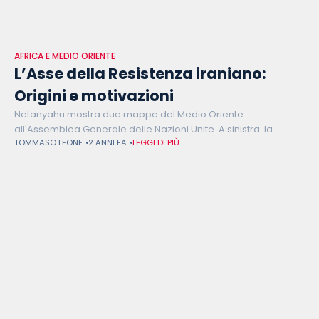
AFRICA E MEDIO ORIENTE
L’Asse della Resistenza iraniano:
Origini e motivazioni
Netanyahu mostra due mappe del Medio Oriente
all'Assemblea Generale delle Nazioni Unite. A sinistra: la
TOMMASO LEONE
2 ANNI FA
LEGGI DI PIÙ
"maledizione" dell'Asse della Resistenza iraniano. A destra: la
"benedizione" di un nuovo Medio Oriente senza