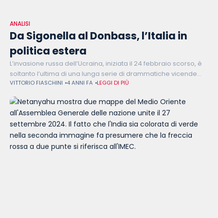
ANALISI
Da Sigonella al Donbass, l’Italia in
politica estera
L’invasione russa dell’Ucraina, iniziata il 24 febbraio scorso, è
soltanto l’ultima di una lunga serie di drammatiche vicende
VITTORIO FIASCHINI
4 ANNI FA
LEGGI DI PIÙ
geopolitiche che negli ultimi 40 anni hanno avuto importanti
ripercussioni anche sul