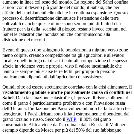
aumento in linea col resto del mondo. La regione del Sahel confina
al nord con il deserto più grande del mondo, il Sahara, che per
effetto dei cambiamenti climatici, è in continua espansione. Questo
processo di desertificazione diminuisce l’estensione delle terre
coltivabili e anche queste ultime sono sempre più difficili da far
fruttare per via della scarsità di piogge, restano invece comuni nel
Sahel le catastrofiche inondazioni che contribuiscono alla
distruzione dei raccolti.
Eventi di questo tipo spingono le popolazioni a migrare verso zone
meno colpite, creando competizione tra gli agricoltori e allevatori
locali e quelli in fuga dai disastri naturali; competizione che spesso
sfocia in violenza vera e propria, visto il valore inestimabile che
hanno le sempre più scarse terre fertili per gruppi di persone
praticamente dipendenti dall’agricoltura di sussistenza.
Quindi oltre ad essere strettamente correlato con la crisi alimentare,
il
riscaldamento globale è anche parzialmente causa di conflitti nel
Sahel
. Data la situazione catastrofica, il prezzo di risorse alimentari
come il grano è particolarmente proibitivo e con l’invasione russa
dell’Ucraina, l’inflazione nei Paesi vulnerabili non ha fatto altro che
peggiorare. I Paesi africani sono infatti estremamente dipendenti dal
grano ucraino e russo. Secondo il
WFP
: il 30% del grano
consumato in Africa viene dall’Ucraina e dalla Russia, il Mali per
esempio dipende da Mosca per più del 50% del suo fabbisogno