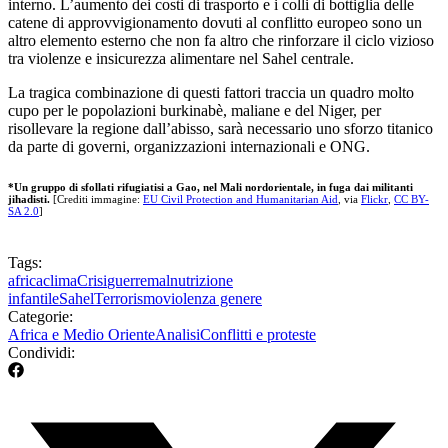
interno. L’aumento dei costi di trasporto e i colli di bottiglia delle
catene di approvvigionamento dovuti al conflitto europeo sono un
altro elemento esterno che non fa altro che rinforzare il ciclo vizioso
tra violenze e insicurezza alimentare nel Sahel centrale.
La tragica combinazione di questi fattori traccia un quadro molto
cupo per le popolazioni burkinabè, maliane e del Niger, per
risollevare la regione dall’abisso, sarà necessario uno sforzo titanico
da parte di governi, organizzazioni internazionali e ONG.
*Un gruppo di sfollati rifugiatisi a Gao, nel Mali nordorientale, in fuga dai militanti
jihadisti.
[Crediti immagine:
EU Civil Protection and Humanitarian Aid
, via
Flickr
,
CC BY-
SA 2.0
]
Tags:
africa
clima
Crisi
guerre
malnutrizione
infantile
Sahel
Terrorismo
violenza genere
Categorie:
Africa e Medio Oriente
Analisi
Conflitti e proteste
Condividi: