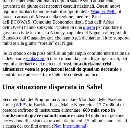
stati recentemente vittima di colpi di stato e sono attualmente
governati da giunte dei rispettivi eserciti nazionali. Questi nuovi
regimi autoritari hanno trovato il supporto della
Wagner PMC
, il
braccio armato di Mosca nella regione, mentre i Paesi
dell’ECOWAS (
Comunità Economica degli Stati dell’Africa
dell’Ovest)
hanno sollevato l’ipotesi di una
guerra
per riportare il
governo civile in carica a Niamey, capitale del Niger, coi regimi di
Bamako e di Ouagadougou che hanno già dichiarato il loro supporto
militare alla giunta “sorella” del Niger.
Sullo sfondo della possibilità di un più ampio conflitto internazionale
e delle varie
violazioni
di diritti umani da parte di gruppi armati, dei
regimi autoritari e dei mercenari russi,
una durissima crisi
alimentare vessa le popolazioni locali da quasi un decennio
e
contribuisce ad esacerbare l’attuale contesto politico.
Una situazione disperata in Sahel
Secondo dati del Programma Alimentare Mondiale delle Nazioni
Unite (
WFP
), in Burkina Faso, Mali e Niger, circa 12,7 milioni di
persone soffrono di insicurezza alimentare,
600 mila sono in
condizione di grave malnutrizione
e quasi 18 milioni di persone
necessitano di assistenza umanitaria, tra cui 2,5 milioni sono sfollati
a causa dei conflitti armati (
Plan International
).