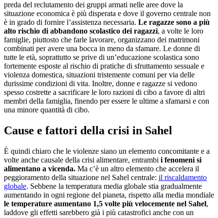
preda del reclutamento dei gruppi armati nelle aree dove la
situazione economica è più disperata e dove il governo centrale non
è in grado di fornire l’assistenza necessaria.
Le ragazze sono a più
alto rischio di abbandono scolastico dei ragazzi
, a volte le loro
famiglie, piuttosto che farle lavorare, organizzano dei matrimoni
combinati per avere una bocca in meno da sfamare. Le donne di
tutte le età, soprattutto se prive di un’educazione scolastica sono
fortemente esposte al rischio di pratiche di sfruttamento sessuale e
violenza domestica, situazioni tristemente comuni per via delle
durissime condizioni di vita. Inoltre, donne e ragazze si vedono
spesso costrette a sacrificare le loro razioni di cibo a favore di altri
membri della famiglia, finendo per essere le ultime a sfamarsi e con
una minore quantità di cibo.
Cause e fattori della crisi in Sahel
È quindi chiaro che le violenze siano un elemento concomitante e a
volte anche causale della crisi alimentare, entrambi
i fenomeni si
alimentano a vicenda.
Ma c’è un altro elemento che accelera il
peggioramento della situazione nel Sahel centrale:
il riscaldamento
globale
. Sebbene la temperatura media globale stia gradualmente
aumentando in ogni regione del pianeta, rispetto alla media mondiale
le temperature aumentano 1,5 volte più velocemente nel Sahel
,
laddove gli effetti sarebbero già i più catastrofici anche con un