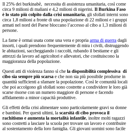
Il 25% dei burkinabè, necessita di assistenza umanitaria, così come
circa 9 milioni di maliani e 4,2 milioni di nigerini.
Il Burkina Faso
è lo stato più colpito dalla crisi umanitaria
, gli sfollati interni sono
circa 1,8 milioni a fronte di una popolazione di 22 milioni e i gruppi
armati nel nord del Paese bloccano l’accesso al cibo a 1,3 milioni di
persone.
La fame è ormai usata come una vera e propria
arma di guerra
dagli
insorti, i quali prendono frequentemente di mira i civili, distruggendo
le abitazioni, saccheggiando i raccolti, rubando il bestiame e gli
attrezzi da lavoro ad agricoltori e allevatori, che costituiscono la
maggioranza della popolazione.
Questi atti di violenza fanno sì che
la disponibilità complessiva di
cibo sia sempre più scarsa
e che non sia più possibile produrne in
quantità sufficienti a sfamare la popolazione. Così le comunità locali
che poi accolgono gli sfollati sono costrette a condividere le loro già
scarse risorse con un numero maggiore di persone e facendo
affidamento a minor capacità produttive.
Gli effetti della crisi alimentare sono particolarmente gravi su donne
e bambini. Per questi ultimi, la
scarsità di cibo provoca il
rachitismo e aumenta la mortalità infantile
, inoltre molti ragazzi
sono costretti a lasciare la scuola per trovare un lavoro e contribuire
al sostentamento della loro famiglia. Gli giovani uomini sono facile