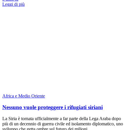
Leggi di più
Africa e Medio Oriente
Nessuno vuole proteggere i rifugiati siriani
La Siria è tornata ufficialmente a far parte della Lega Araba dopo
più di un decennio di guerra civile ed isolamento diplomatico, uno
sviluppo che getta ombre sul futuro dei milioni