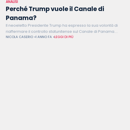
ANALISI
Perché Trump vuole il Canale di
Panama?
Il neoeletto Presidente Trump ha espresso la sua volontà di
riaffermare il controllo statunitense sul Canale di Panama.
NICOLA CASERIO
1 ANNO FA
LEGGI DI PIÙ
Quali sono le ragioni alla base di questa strategia?