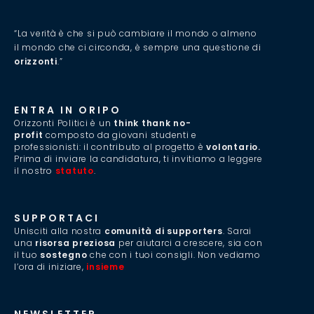
“La verità è che si può cambiare il mondo o almeno
il mondo che ci circonda, è sempre una questione di
orizzonti
.”
ENTRA IN ORIPO
Orizzonti Politici è un
think thank no-
profit
composto da giovani studenti e
professionisti: il contributo al progetto è
volontario.
Prima di inviare la candidatura, ti invitiamo a leggere
il nostro
statuto
.
SUPPORTACI
Unisciti alla nostra
comunità di supporters
. Sarai
una
risorsa preziosa
per aiutarci a crescere, sia con
il tuo
sostegno
che con i tuoi consigli. Non vediamo
l’ora di iniziare,
insieme
.
NEWSLETTER