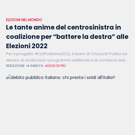
ELEZIONI NEL MONDO
Le tante anime del centrosinistra in
coalizione per “battere la destra” alle
Elezioni 2022
Per il progetto #OriPolitiche2022, il team di Orizzonti Politici ha
deciso di analizzare i programmi elettorali e di condurre delle
REDAZIONE
4 ANNI FA
LEGGI DI PIÙ
analisi testuali per capire quanto i partiti e le coalizioni