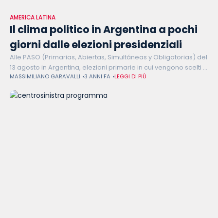
AMERICA LATINA
Il clima politico in Argentina a pochi
giorni dalle elezioni presidenziali
Alle PASO (Primarias, Abiertas, Simultáneas y Obligatorias) del
13 agosto in Argentina, elezioni primarie in cui vengono scelti i
MASSIMILIANO GARAVALLI
3 ANNI FA
LEGGI DI PIÙ
candidati in corsa alle elezioni presidenziali, ha vinto Javier
Milei, economista