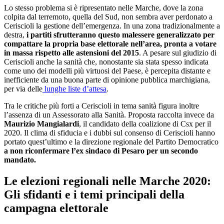
Il Governatore uscente, Luca Ceriscioli
Professore di matematica all’Itis di Urbino, nato e vissuto a Pesaro di
cui è stato sindaco dal 2004 al 2014, Luca Ceriscioli è il
Governatore uscente della Regione Marche. Una carriera precoce,
con le esperienze come consigliere del comune di Pesaro e la delega
come assessore alle politiche per la collettività e il territorio.
Alle elezioni regionali nelle Marche del 2015 trionfa con il 41% dei
voti a capo di una coalizione di Centro-sinistra a guida Pd.
Eppure, il dato più eclatante di quelle elezioni fu sicuramente
l’altissimo
astensionismo
(46.1%)
. Un dato importante da
considerare perché il clima di sfiducia verso la politica era ed è
rimasta una costante nelle dinamiche marchigiane, con cui il
Governatore Ceriscioli ha dovuto fare i conti.
Ceriscioli all’epoca si presentava come un candidato nuovo, di
rottura,
l’uomo estraneo alla logica delle correnti interne. Il
programma era improntato ad una modernizzazione della
Marche e ad un rilancio del suo ruolo sul piano nazionale ed
internazionale
, attraverso un potenziamento delle infrastrutture, ad
una sanità più capillare e alla trasparenza delle decisioni politiche.
Eppure Ceriscioli non è mai riuscito a farsi amare dai
marchigiani
, e nemmeno dai colleghi di Partito. Tra chi gli ha