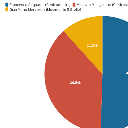
L’altro candidato di punta delle elezioni Regionali delle Marche è
Gian Mario Mercorelli, grafico, con il Movimento 5 Stelle, che è
stato tentato fino all’ultimo da Mangialardi e dal PD di ritirarsi per
creare una coalizione più ampia per le regionali nelle Marche. Alla
fine un nulla di fatto, con Mercorelli che correrà da solo e che ha
accusato il PD di aver tentato di comprarlo in cambio di qualche
poltrona. L’alleanza tra Pd e M5S al Governo nazionale non è stata
riproposta nelle Marche,
come in tutte le altre Regioni dove si
andrà a votare eccetto che in Liguria.
Nel programma per le regionali, Mercorelli ha individuato tra le
priorità il sostegno alle Pmi, la riforma del Sistema Sanitario e un
piano per l’innovazione tecnologica.
A proposito della sanità, ha denunciato la privatizzazione e le liste
d’attesa chilometriche. Sulle infrastrutture,
l’obiettivo è di riaprire
la Fano-Urbino e ridare impulso al trasporto su rotaia
. Il punto
su cui insiste Mercorelli è
la modernizzazione delle Marche e il
dare impulso al turismo
, campo dove Ceriscioli è accusato di non
aver completato praticamente nulla.
La legge elettorale
Le elezioni regionali nelle Marche si svolgono attraverso la
Legge
Tatarella
.
Diventa Governatore della Regione il candidato che