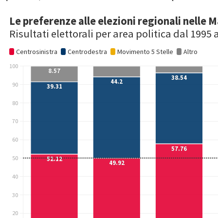
Orizzonti Politici ha scritto la guida per le elezioni regionali nelle
Marche 2020. Per tutte le nostre guide regionali alle elezioni 2020
puoi
cliccare qui!
Le elezioni regionali nelle Marche 2020:
digressione storica
Un passato recente dominato dal Centrosinistra
Le regionali nelle Marche potrebbero riservare una sorpresa, almeno
per quanto indica la media dei sondaggi. Dalla costituzione ufficiale
della regione nel ’70 fino alla fine della Prima Repubblica, ha
sempre governato la Democrazia Cristiana.
Dal ’95 fino all’ultima
elezione nel 2015, invece, si sono sempre affermate coalizioni di
Centrosinistra
. Alle ultime elezioni politiche nel 2018, nelle