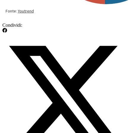
ottiene la maggioranza dei voti validi a livello regionale
.
Vengono attribuiti 18 seggi alla coalizione vincente se ha ottenuto
una cifra pari o superiore al 40%. Per il Consiglio Regionale, vige
un sistema proporzionale con soglia di sbarramento al 5%.
Non c’è
il voto disgiunto per cui non è possibile votare separatamente
una lista ed il candidato Presidente
. Ha fatto molto discutere la
proposta di legge
ammazza terzi
invocata da PD e Verdi che doveva
permettere solo ai primi due candidati Presidenti delle elezioni di
entrare in Consiglio (il cui numero di consiglieri è passato da 42 a 30
nel 2012). Con un emendamento inserito all’ultimo secondo da
Gianluca Busilacchi di Articolo Uno, la legge entrerà però in vigore
solamente dalle elezioni nel 2025.