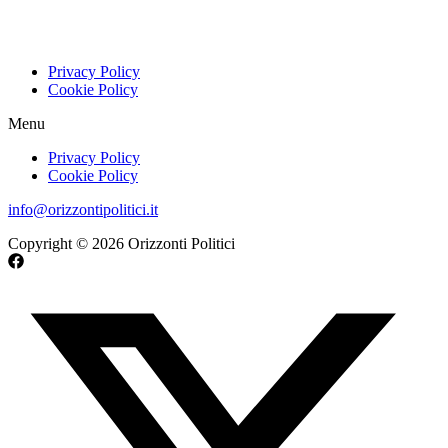
La Romania, storicamente soggetta all'influenza di Mosca fino alla
caduta del regime comunista di Nicolae Ceausescu nel 1989, si trova
oggi in un contesto geopolitico delicato. Situata al confine orientale
Redazione
2 anni fa
Leggi di più
Analisi
Legge elettorale, un dibattito ancora irrisolto
Nel nostro paese, la questione della legge elettorale torna a bussare
alle porte del dialogo politico almeno una volta all’anno. Nessun
partito sembra mai davvero soddisfatto di quella in vigore,
Lorenzo Taraborrelli
4 anni fa
Leggi di più