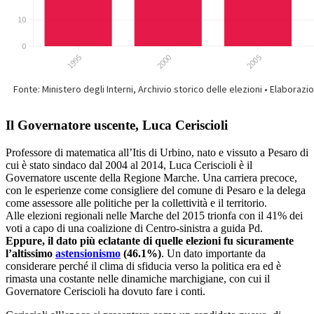
Marche si sono affermate le liste del M5S (35%) e del Centrodestra
(33%, con Lega primo partito) con la coalizione di Csx terza al 24%
(- 7% rispetto alle politiche del 31%). Alle elezioni europee del 2019
il margine è aumentato ulteriormente,
con la Lega nettamente
primo partito al 38%
, dato impressionante rispetto al 17% delle
politiche del 2018, mentre il PD ha preso il 22% (addirittura -23%
rispetto alle europee del 2014).
Due tornate molto diverse, le politiche e le europee,
eppure le
regionali (anche nelle Marche) sono elezioni a metà
, un po’
nazionali un pò’ locali, dove il sentimento verso il Governo pesa
molto sulla decisione degli elettori, così come l’operato della giunta
uscente. Politicamente le Marche sono una regione spaccata:
il
Centro-Nord a trazione Pesaro-Ancona è da sempre stato la
roccaforte del Csx, mentre il Sud è storicamente un baluardo
della Destra
, perché sono questi i partiti che hanno più consenso in
quelle zone, dove i moderati raramente hanno trovato spazio.