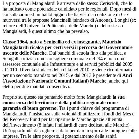
rimproverato una mancanza di leadership, a chi gli ha criticato le
cattive scelte organizzative a livello di politica regionale.
Ma a pesare enormemente sul consenso di Ceriscioli è stato
sicuramente il sisma che ha colpito il Centro Italia nel 2016. Le
scosse di agosto ed ottobre
, e successivamente di gennaio dell’anno
dopo, hanno colpito terribilmente Abruzzo, Umbria, Marche e anche
una parte del Lazio.
I danni sono stati incalcolabili, a fronte della distruzione di buona
parte dei centri storici e degli edifici
e la morte quasi 300 persone
.
Non è stata apprezzata la gestione successiva dell’emergenza, troppo
burocratizzata ed incapace di rispondere velocemente ai problemi
delle persone. Lo si è visto in Umbria, dove la campagna della ora
governatrice leghista Donatella Tesei ha beneficiato in gran parte del
malessere generato dalla gestione del post-terremoto da parte della
Giunta Regionale di Csx.
Lo stesso problema si è ripresentato nelle Marche, dove la zona
colpita dal terremoto, quella del Sud, non sembra aver perdonato a
Ceriscioli la gestione dell’emergenza. In una zona tradizionalmente a
destra,
i partiti sfrutteranno questo malessere generalizzato per
compattare la propria base elettorale nell’area, pronta a votare
in massa rispetto alle astensioni del 2015
. A pesare sul giudizio di
Ceriscioli anche la sanità che, nonostante sia stata spesso indicata
come uno dei modelli più virtuosi del Paese, è percepita distante e