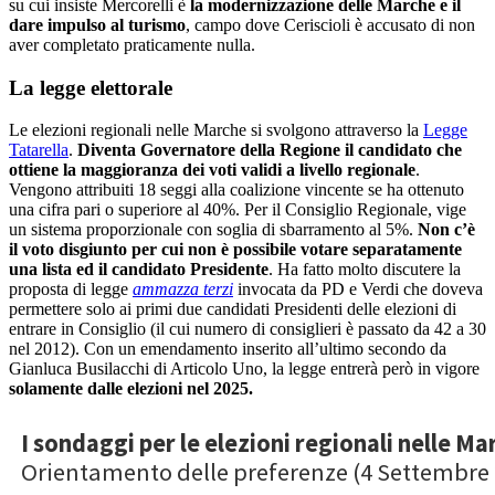
Dall’altra parte
Francesco Acquaroli
, consulente finanziario e
candidato con la coalizione di Cdx, si propone di ricostruire le
Marche e di rimediare alla gestione della Giunta Ceriscioli, con un
programma politico di “
10 impegni strategici e 10 priorità operative
del nuovo sviluppo per le Marche del XXI Secolo
”. Lo slogan
“
Ricostruiamo le Marche
” del candidato di Fratelli d’Italia è
emblematico per descrivere i temi della sua campagna. Tra tutte,
figura la ricostruzione del sistema sanitario,
percepito come lontano
dalle persone e con liste di attesa infinite.
Acquaroli propone di
riscrivere il Piano Sanitario, andando ad analizzare i bilanci
dell’Asur, de-politicizzando un sistema in mano ai Partiti, ed
aumentando i presidi sul territorio. Sul piano delle infrastrutture,
l’intenzione è quella di colmare il gap infrastrutturale della Dorsale
Adriatica, di diminuire le distanze fra le aree interne facendo uscire
dall’isolamento molti piccoli comuni.
Un altro punto fondamentale è la
ripartenza economica
. Su questo
l’attenzione è passata ad un altro grande avvenimento che ha
condizionato la politica marchigiana: il fallimento di Banca Marche
del 2015. Per superare la crisi economica derivata da quella vicenda
la proposta è di sostenere l’internazionalizzazione delle imprese e
favorire l’accesso al credito, semplificando la burocrazia
e
sostenendo un sistema di incentivi e investimenti, anziché di
assistenzialismo.