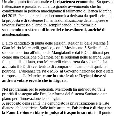
Mangialardi ricalca per certi versi il percorso del Governatore
uscente delle Marche
. Dai banchi di scuola fino alla politica, a
Senigallia inizia come consigliere comunale nel ’94 e poi come
assessore comunale alle Infrastrutture e ai servizi pubblici dal 2005
al 2010. Diventa sindaco della città nel 2010, e viene riconfermato
per un secondo mandato nel 2015, e dal 2013 è presidente di
Anci
(Associazione Nazionale Comuni Italiani) Marche
, anche qui
eletto per due mandati consecutivi.
Proprio su questo sta puntando molto forte Mangialardi:
la sua
conoscenza del territorio e della politica regionale come
garanzia di buon governo.
Tra i punti chiave del programma di
Mangialardi, l’insistenza sulla volontà di utilizzare i fondi del Mes e
del Recovery Fund per far ripartire le Marche grazie all’entità
dell’investimento (8 infatti i miliardi di euro dedicati alle Marche).
Un’opportunità da cogliere subito per dare respiro alle famiglie e alle
imprese. Tra le altre proposte, il potenziamento della sanità
territoriale e di prossimità con presidi su tutto il territorio
e
l’istituzione dell’Assessorato alla Sanità
. In merito alla
ricostruzione post-sisma, la proposta è di snellire le procedure
burocratiche per dare i soldi ai comuni colpiti dal terremoto,
utilizzando i fondi europei. Sulle infrastrutture, altro punto cruciale
della campagna nelle Marche, Mangialardi propone il
completamento di progetti come la Piceno-Fermana e la Fano-
Grosseto, alcuni fermi da più di 30 anni.