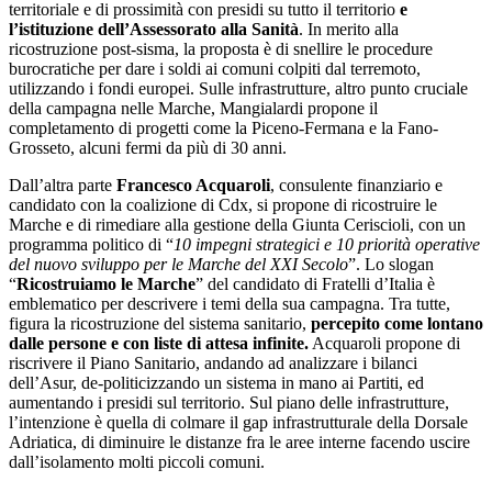
inefficiente da una buona parte di opinione pubblica marchigiana,
per via delle
lunghe liste d’attesa
.
Tra le critiche più forti a Ceriscioli in tema sanità figura inoltre
l’assenza di un Assessorato alla Sanità. Proposta raccolta invece da
Maurizio Mangialardi
, il candidato della coalizione di Csx per il
2020. Il clima di sfiducia e i dubbi sul consenso di Ceriscioli hanno
portato quest’ultimo e la direzione regionale del Partito Democratico
a non riconfermare l’ex sindaco di Pesaro per un secondo
mandato.
Le elezioni regionali nelle Marche 2020:
Gli sfidanti e i temi principali della
campagna elettorale
La proposta di Mangialardi è arrivata dallo stesso Ceriscioli, che lo
ha indicato come potenziale candidato per le regionali. Dopo mesi di
consultazioni ed un ballottaggio che ha visto la coalizione di Csx
muoversi tra le proposte Mancinelli (sindaco di Ancona), Longhi (ex
rettore dell’Università Politecnica delle Marche) e dello stesso
Mangialardi, è quest’ultimo che ha prevalso.
Classe 1964, nato a Senigallia ed ex insegnante, Maurizio