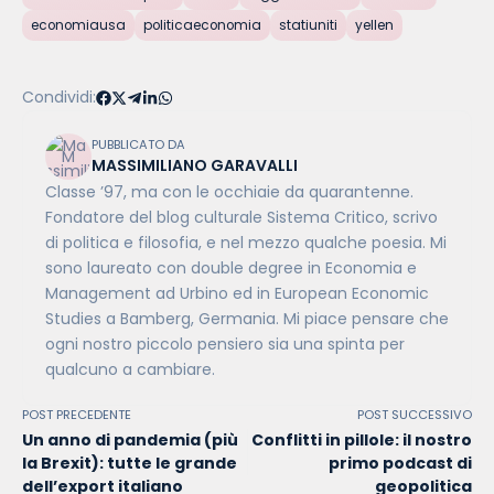
economiausa
politicaeconomia
statiuniti
yellen
Condividi:
PUBBLICATO DA
MASSIMILIANO GARAVALLI
Classe ’97, ma con le occhiaie da quarantenne.
Fondatore del blog culturale Sistema Critico, scrivo
di politica e filosofia, e nel mezzo qualche poesia. Mi
sono laureato con double degree in Economia e
Management ad Urbino ed in European Economic
Studies a Bamberg, Germania. Mi piace pensare che
ogni nostro piccolo pensiero sia una spinta per
qualcuno a cambiare.
POST PRECEDENTE
POST SUCCESSIVO
Un anno di pandemia (più
Conflitti in pillole: il nostro
la Brexit): tutte le grande
primo podcast di
dell’export italiano
geopolitica