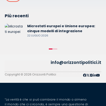
Più recenti
Microstati europei e Unione europea:
cinque modelli di integrazione
22 LUGLIO 2026
info@orizzontipolitici.it
Privacy Policy
Cookie Policy
Copyright © 2026 Orizzonti Politici
“La verità è che si può cambiare il mondo o almeno
il mondo che ci circonda, è sempre una questione di