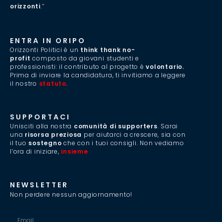
orizzonti
.”
ENTRA IN ORIPO
Orizzonti Politici è un
think thank no-
profit
composto da giovani studenti e
professionisti: il contributo al progetto è
volontario.
Prima di inviare la candidatura, ti invitiamo a leggere
il nostro
statuto
.
SUPPORTACI
Unisciti alla nostra
comunità di supporters
. Sarai
una
risorsa preziosa
per aiutarci a crescere, sia con
il tuo
sostegno
che con i tuoi consigli. Non vediamo
l’ora di iniziare,
insieme
.
NEWSLETTER
Non perdere nessun aggiornamento!