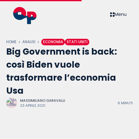
Menu
HOME
ANALISI
ECONOMIA
STATI UNITI
Big Government is back:
così Biden vuole
trasformare l’economia
Usa
MASSIMILIANO GARAVALLI
6 MINUTI
23 APRILE 2021