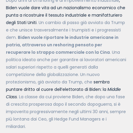
Dopo anni di offshoring e di impoverimento industriale
,
Biden vuole dare vita ad un nazionalismo economico che
punta a ricostruire il tessuto industriale e manifatturiero
degli Stati Uniti
. Un cambio di passo già avviato da Trump
e che unisce trasversalmente i trumpisti e i progressisti
dem.
Biden vuole riportare le industrie americane in
patria, attraverso un reshoring pensato per
recuperare lo strappo commerciale con la Cina
. Una
politica ideata anche per garantire ai lavoratori americani
salari superiori rispetto a quelli generati dalla
competizione della globalizzazione. Un nuovo
protezionismo, già avviato da Trump, che
sembra
puntare dritto al cuore dell’elettorato di Biden: la
Middle
Class
.
La classe da cui proviene Biden, che dopo una fase
di crescita prosperosa dopo il secondo dopoguerra, si è
impoverita progressivamente negli ultimi 30 anni, sempre
più lontana dai Ceo, gli Hedge Fund Managers e i
miliardari.