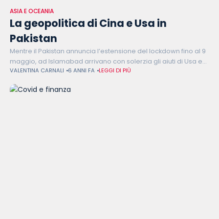
ASIA E OCEANIA
La geopolitica di Cina e Usa in
Pakistan
Mentre il Pakistan annuncia l’estensione del lockdown fino al 9
maggio, ad Islamabad arrivano con solerzia gli aiuti di Usa e
VALENTINA CARNALI
6 ANNI FA
LEGGI DI PIÙ
Cina. Donald Trump, dopo una telefonata con il Primo