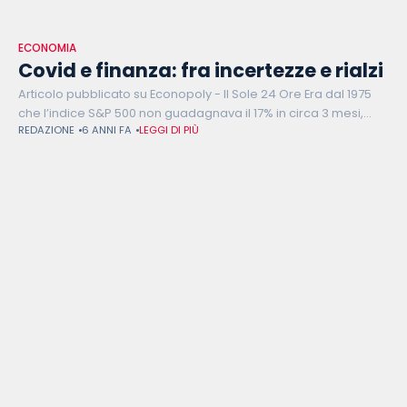
ECONOMIA
Covid e finanza: fra incertezze e rialzi
Articolo pubblicato su Econopoly - Il Sole 24 Ore Era dal 1975
che l’indice S&P 500 non guadagnava il 17% in circa 3 mesi,
REDAZIONE
6 ANNI FA
LEGGI DI PIÙ
mentre il Nasdaq non incamerava un