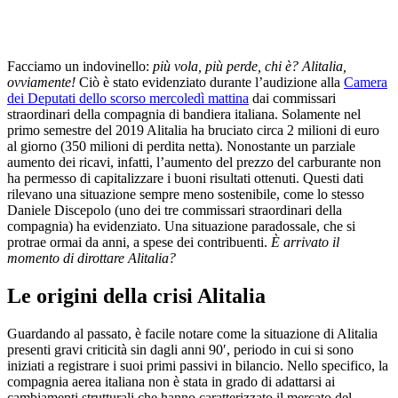
Facciamo un indovinello:
più vola, più perde, chi è? Alitalia,
ovviamente!
Ciò è stato evidenziato durante l’audizione alla
Camera
dei Deputati dello scorso mercoledì mattina
dai commissari
straordinari della compagnia di bandiera italiana. Solamente nel
primo semestre del 2019 Alitalia ha bruciato circa 2 milioni di euro
al giorno (350 milioni di perdita netta). Nonostante un parziale
aumento dei ricavi, infatti, l’aumento del prezzo del carburante non
ha permesso di capitalizzare i buoni risultati ottenuti. Questi dati
rilevano una situazione sempre meno sostenibile, come lo stesso
Daniele Discepolo (uno dei tre commissari straordinari della
compagnia) ha evidenziato. Una situazione paradossale, che si
protrae ormai da anni, a spese dei contribuenti.
È arrivato il
momento di dirottare Alitalia?
Le origini della crisi Alitalia
Guardando al passato, è facile notare come la situazione di Alitalia
presenti gravi criticità sin dagli anni 90′, periodo in cui si sono
iniziati a registrare i suoi primi passivi in bilancio. Nello specifico, la
compagnia aerea italiana non è stata in grado di adattarsi ai
cambiamenti strutturali che hanno caratterizzato il mercato del