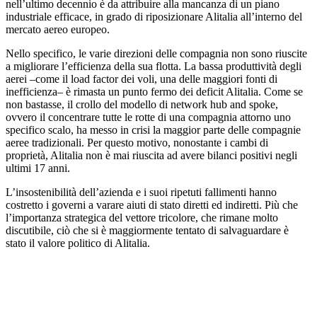
nell’ultimo decennio è da attribuire alla mancanza di un piano
industriale efficace, in grado di riposizionare Alitalia all’interno del
mercato aereo europeo.
Nello specifico, le varie direzioni delle compagnia non sono riuscite
a migliorare l’efficienza della sua flotta. La bassa produttività degli
aerei –come il load factor dei voli, una delle maggiori fonti di
inefficienza– è rimasta un punto fermo dei deficit Alitalia. Come se
non bastasse, il crollo del modello di network hub and spoke,
ovvero il concentrare tutte le rotte di una compagnia attorno uno
specifico scalo, ha messo in crisi la maggior parte delle compagnie
aeree tradizionali. Per questo motivo, nonostante i cambi di
proprietà, Alitalia non è mai riuscita ad avere bilanci positivi negli
ultimi 17 anni.
L’insostenibilità dell’azienda e i suoi ripetuti fallimenti hanno
costretto i governi a varare aiuti di stato diretti ed indiretti. Più che
l’importanza strategica del vettore tricolore, che rimane molto
discutibile, ciò che si è maggiormente tentato di salvaguardare è
stato il valore politico di Alitalia.