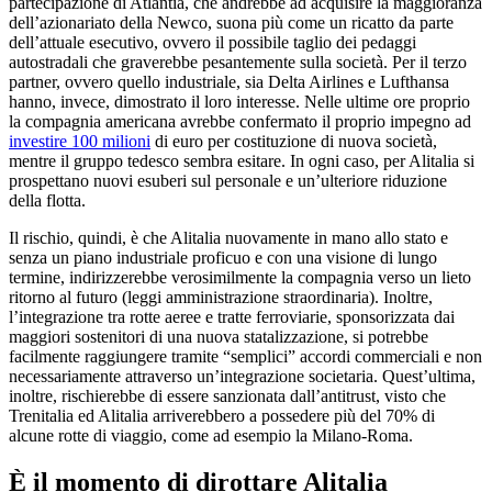
partecipazione di Atlantia, che andrebbe ad acquisire la maggioranza
dell’azionariato della Newco, suona più come un ricatto da parte
dell’attuale esecutivo, ovvero il possibile taglio dei pedaggi
autostradali che graverebbe pesantemente sulla società. Per il terzo
partner, ovvero quello industriale, sia Delta Airlines e Lufthansa
hanno, invece, dimostrato il loro interesse. Nelle ultime ore proprio
la compagnia americana avrebbe confermato il proprio impegno ad
investire 100 milioni
di euro per costituzione di nuova società,
mentre il gruppo tedesco sembra esitare. In ogni caso, per Alitalia si
prospettano nuovi esuberi sul personale e un’ulteriore riduzione
della flotta.
Il rischio, quindi, è che Alitalia nuovamente in mano allo stato e
senza un piano industriale proficuo e con una visione di lungo
termine, indirizzerebbe verosimilmente la compagnia verso un lieto
ritorno al futuro (leggi amministrazione straordinaria). Inoltre,
l’integrazione tra rotte aeree e tratte ferroviarie, sponsorizzata dai
maggiori sostenitori di una nuova statalizzazione, si potrebbe
facilmente raggiungere tramite “semplici” accordi commerciali e non
necessariamente attraverso un’integrazione societaria. Quest’ultima,
inoltre, rischierebbe di essere sanzionata dall’antitrust, visto che
Trenitalia ed Alitalia arriverebbero a possedere più del 70% di
alcune rotte di viaggio, come ad esempio la Milano-Roma.
È il momento di dirottare Alitalia