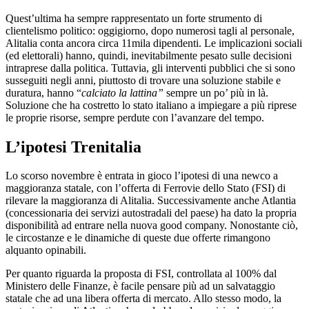
Quest’ultima ha sempre rappresentato un forte strumento di
clientelismo politico: oggigiorno, dopo numerosi tagli al personale,
Alitalia conta ancora circa 11mila dipendenti. Le implicazioni sociali
(ed elettorali) hanno, quindi, inevitabilmente pesato sulle decisioni
intraprese dalla politica. Tuttavia, gli interventi pubblici che si sono
susseguiti negli anni, piuttosto di trovare una soluzione stabile e
duratura, hanno “
calciato la lattina”
sempre un po’ più in là.
Soluzione che ha costretto lo stato italiano a impiegare a più riprese
le proprie risorse, sempre perdute con l’avanzare del tempo.
L’ipotesi Trenitalia
Lo scorso novembre è entrata in gioco l’ipotesi di una newco a
maggioranza statale, con l’offerta di Ferrovie dello Stato (FSI) di
rilevare la maggioranza di Alitalia. Successivamente anche Atlantia
(concessionaria dei servizi autostradali del paese) ha dato la propria
disponibilità ad entrare nella nuova good company. Nonostante ciò,
le circostanze e le dinamiche di queste due offerte rimangono
alquanto opinabili.
Per quanto riguarda la proposta di FSI, controllata al 100% dal
Ministero delle Finanze, è facile pensare più ad un salvataggio
statale che ad una libera offerta di mercato. Allo stesso modo, la