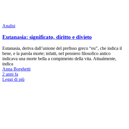
Analisi
Eutanasia: significato, diritto e divieto
Eutanasia, deriva dall’unione del prefisso greco “eu”, che indica il
bene, e la parola morte; infatti, nel pensiero filosofico antico
indicava una morte bella a compimento della vita. Attualmente,
indica
Anna Borghetti
2 anni fa
Leggi di più