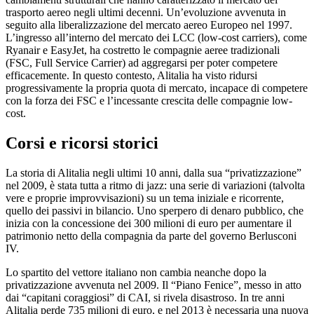
trasporto aereo negli ultimi decenni. Un’evoluzione avvenuta in
seguito alla liberalizzazione del mercato aereo Europeo nel 1997.
L’ingresso all’interno del mercato dei LCC (low-cost carriers), come
Ryanair e EasyJet, ha costretto le compagnie aeree tradizionali
(FSC, Full Service Carrier) ad aggregarsi per poter competere
efficacemente. In questo contesto, Alitalia ha visto ridursi
progressivamente la propria quota di mercato, incapace di competere
con la forza dei FSC e l’incessante crescita delle compagnie low-
cost.
Corsi e ricorsi storici
La storia di Alitalia negli ultimi 10 anni, dalla sua “privatizzazione”
nel 2009, è stata tutta a ritmo di jazz: una serie di variazioni (talvolta
vere e proprie improvvisazioni) su un tema iniziale e ricorrente,
quello dei passivi in bilancio. Uno sperpero di denaro pubblico, che
inizia con la concessione dei 300 milioni di euro per aumentare il
patrimonio netto della compagnia da parte del governo Berlusconi
IV.
Lo spartito del vettore italiano non cambia neanche dopo la
privatizzazione avvenuta nel 2009. Il “Piano Fenice”, messo in atto
dai “capitani coraggiosi” di CAI, si rivela disastroso. In tre anni
Alitalia perde 735 milioni di euro, e nel 2013 è necessaria una nuova