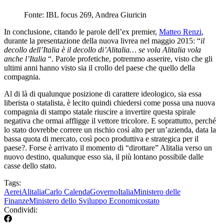
Fonte: IBL focus 269, Andrea Giuricin
In conclusione, citando le parole dell’ex premier,
Matteo Renzi
,
durante la presentazione della nuova livrea nel maggio 2015: “
il
decollo dell’Italia è il decollo di’Alitalia… se vola Alitalia vola
anche l’Italia
“. Parole profetiche, potremmo asserire, visto che gli
ultimi anni hanno visto sia il crollo del paese che quello della
compagnia.
Al di là di qualunque posizione di carattere ideologico, sia essa
liberista o statalista, è lecito quindi chiedersi come possa una nuova
compagnia di stampo statale riuscire a invertire questa spirale
negativa che ormai affligge il vettore tricolore. E soprattutto, perché
lo stato dovrebbe correre un rischio così alto per un’azienda, data la
bassa quota di mercato, così poco produttiva e strategica per il
paese?. Forse è arrivato il momento di “dirottare” Alitalia verso un
nuovo destino, qualunque esso sia, il più lontano possibile dalle
casse dello stato.
Tags:
Aerei
Alitalia
Carlo Calenda
Governo
Italia
Ministero delle
Finanze
Ministero dello Sviluppo Economico
stato
Condividi: