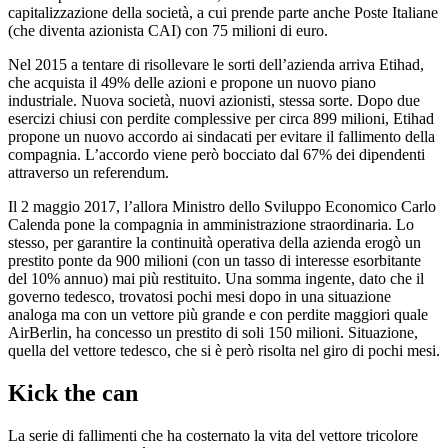
capitalizzazione della società, a cui prende parte anche Poste Italiane
(che diventa azionista CAI) con 75 milioni di euro.
Nel 2015 a tentare di risollevare le sorti dell’azienda arriva Etihad,
che acquista il 49% delle azioni e propone un nuovo piano
industriale. Nuova società, nuovi azionisti, stessa sorte. Dopo due
esercizi chiusi con perdite complessive per circa 899 milioni, Etihad
propone un nuovo accordo ai sindacati per evitare il fallimento della
compagnia. L’accordo viene però bocciato dal 67% dei dipendenti
attraverso un referendum.
Il 2 maggio 2017, l’allora Ministro dello Sviluppo Economico Carlo
Calenda pone la compagnia in amministrazione straordinaria. Lo
stesso, per garantire la continuità operativa della azienda erogò un
prestito ponte da 900 milioni (con un tasso di interesse esorbitante
del 10% annuo) mai più restituito. Una somma ingente, dato che il
governo tedesco, trovatosi pochi mesi dopo in una situazione
analoga ma con un vettore più grande e con perdite maggiori quale
AirBerlin, ha concesso un prestito di soli 150 milioni. Situazione,
quella del vettore tedesco, che si è però risolta nel giro di pochi mesi.
Kick the can
La serie di fallimenti che ha costernato la vita del vettore tricolore