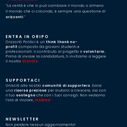
“La verità è che si può cambiare il mondo o almeno
il mondo che ci circonda, è sempre una questione di
orizzonti
.”
ENTRA IN ORIPO
Orizzonti Politici è un
think thank no-
profit
composto da giovani studenti e
professionisti: il contributo al progetto è
volontario.
Prima di inviare la candidatura, ti invitiamo a leggere
il nostro
statuto
.
SUPPORTACI
Unisciti alla nostra
comunità di supporters
. Sarai
una
risorsa preziosa
per aiutarci a crescere, sia con
il tuo
sostegno
che con i tuoi consigli. Non vediamo
l’ora di iniziare,
insieme
.
NEWSLETTER
Non perdere nessun aggiornamento!