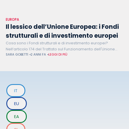
EUROPA
Il lessico dell’Unione Europea: i Fondi
strutturali e di investimento europei
Cosa sono i Fondi strutturali e di investimento europei?
Nell’articolo 174 del Trattato sul Funzionamento dell'Unione
SARA GOBETTI
2 ANNI FA
LEGGI DI PIÙ
Europea (TFUE) si legge che “l’Unione mira a ridurre il divario
tra i livelli
IT
EU
EA