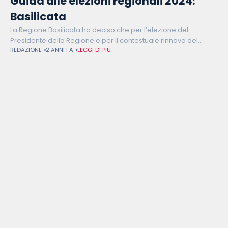
Guida alle elezioni regionali 2024:
Basilicata
La Regione Basilicata ha deciso che per l’elezione del
Presidente della Regione e per il contestuale rinnovo del
REDAZIONE
2 ANNI FA
LEGGI DI PIÙ
Consiglio regionale si voterà domenica 21 e lunedì 22 aprile
2024 con