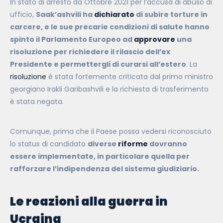
In stato di arresto da Ottobre 2021 per l’accusa di abuso di
ufficio,
Saak’ashvili ha
dichiarato
di subire torture in
carcere, e le sue precarie condizioni di salute hanno
spinto il Parlamento Europeo ad
approvare
una
risoluzione per richiedere il rilascio dell’ex
Presidente e permettergli di curarsi all’estero
. La
risoluzione
è stata fortemente criticata dal primo ministro
georgiano Irakli Garibashvili e la richiesta di trasferimento
è stata negata.
Comunque, prima che il Paese possa vedersi riconosciuto
lo status di candidato
diverse
riforme
dovranno
essere implementate, in particolare quella per
rafforzare l’indipendenza del sistema giudiziario.
Le reazioni alla guerra in
Ucraina