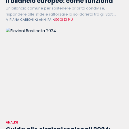
Il bilancio europeo: come funziona
Un bilancio comune per sostenere priorità condivise,
rispondere alle sfide e rafforzare la solidarietà tra gli Stati
MIRIANA CARIONI
2 ANNI FA
LEGGI DI PIÙ
Membri. Questo è l’obiettivo del budget dell’Unione Europea,
che si integra con le
ANALISI