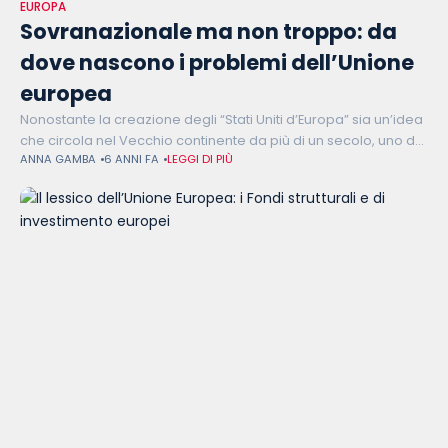
EUROPA
Sovranazionale ma non troppo: da
dove nascono i problemi dell’Unione
europea
Nonostante la creazione degli “Stati Uniti d’Europa” sia un’idea
che circola nel Vecchio continente da più di un secolo, uno dei
ANNA GAMBA
6 ANNI FA
LEGGI DI PIÙ
problemi dell’Unione europea resta la sua configurazione
singolare: un