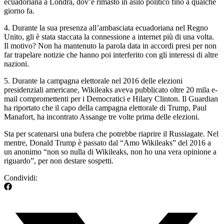
ecuadoriana a Londra, dov’è rimasto in asilo politico fino a qualche
giorno fa.
4. Durante la sua presenza all’ambasciata ecuadoriana nel Regno
Unito, gli è stata staccata la connessione a internet più di una volta.
Il motivo? Non ha mantenuto la parola data in accordi presi per non
far trapelare notizie che hanno poi interferito con gli interessi di altre
nazioni.
5. Durante la campagna elettorale nel 2016 delle elezioni
presidenziali americane, Wikileaks aveva pubblicato oltre 20 mila e-
mail compromettenti per i Democratici e Hilary Clinton. Il Guardian
ha riportato che il capo della campagna elettorale di Trump, Paul
Manafort, ha incontrato Assange tre volte prima delle elezioni.
Sta per scatenarsi una bufera che potrebbe riaprire il Russiagate. Nel
mentre, Donald Trump è passato dal “Amo Wikileaks” del 2016 a
un anonimo “non so nulla di Wikileaks, non ho una vera opinione a
riguardo”, per non destare sospetti.
Condividi: