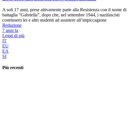
A soli 17 anni, prese attivamente parte alla Resistenza con il nome di
battaglia “Gabriella”, dopo che, nel settembre 1944, i nazifascisti
costrinsero lei e altri studenti ad assistere all’impiccagione
Redazione
7 anni fa
Leggi di più
IT
EU
EA
SI
Più recenti