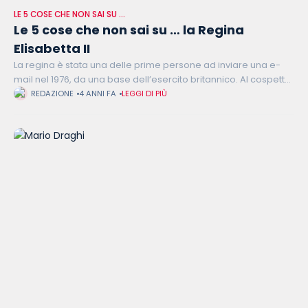
LE 5 COSE CHE NON SAI SU …
Le 5 cose che non sai su … la Regina
Elisabetta II
La regina è stata una delle prime persone ad inviare una e-
mail nel 1976, da una base dell’esercito britannico. Al cospetto
della regina erano molte le regole da osservare: per
REDAZIONE
4 ANNI FA
LEGGI DI PIÙ