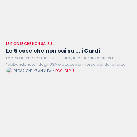
LE 5 COSE CHE NON SAI SU …
Le 5 cose che non sai su … i Curdi
Le 5 cose che non sai su … i Curdi, la minoranza etnica
“abbandonata” dagli USA e attaccata mercoledì dalle forze
turche. Oggi, 30 milioni di curdi costituiscono una delle
REDAZIONE
7 ANNI FA
LEGGI DI PIÙ