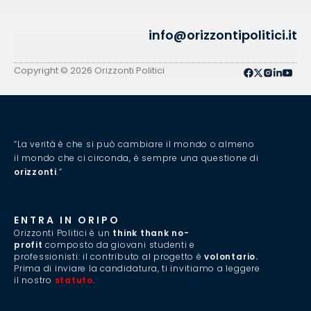
info@orizzontipolitici.it
Privacy Policy
Cookie Policy
Copyright © 2026 Orizzonti Politici
“La verità è che si può cambiare il mondo o almeno
il mondo che ci circonda, è sempre una questione di
orizzonti
.”
ENTRA IN ORIPO
Orizzonti Politici è un
think thank no-
profit
composto da giovani studenti e
professionisti: il contributo al progetto è
volontario.
Prima di inviare la candidatura, ti invitiamo a leggere
il nostro
statuto
.