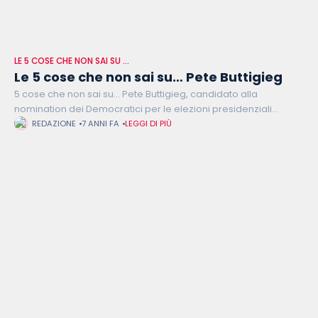
LE 5 COSE CHE NON SAI SU …
Le 5 cose che non sai su… Pete Buttigieg
5 cose che non sai su... Pete Buttigieg, candidato alla
nomination dei Democratici per le elezioni presidenziali
americane del 2020. Con i suoi 38 anni è il candidato più
REDAZIONE
7 ANNI FA
LEGGI DI PIÙ
giovane.