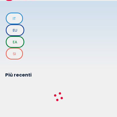
IT
EU
EA
SI
Più recenti