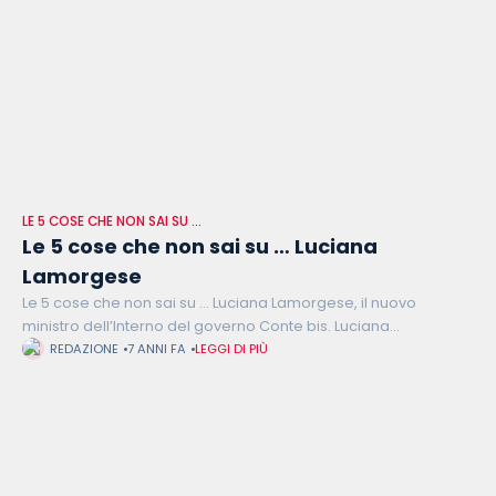
LE 5 COSE CHE NON SAI SU …
Le 5 cose che non sai su … Luciana
Lamorgese
Le 5 cose che non sai su … Luciana Lamorgese, il nuovo
ministro dell’Interno del governo Conte bis. Luciana
Lamorgese è la terza donna a ricoprire questo ruolo, dopo
REDAZIONE
7 ANNI FA
LEGGI DI PIÙ
Rosa