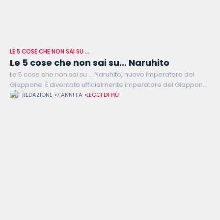
LE 5 COSE CHE NON SAI SU …
Le 5 cose che non sai su… Naruhito
Le 5 cose che non sai su … Naruhito, nuovo imperatore del
Giappone. È diventato ufficialmente imperatore del Giappone,
la più antica monarchia ereditaria, il 1 maggio 2019 prendendo
REDAZIONE
7 ANNI FA
LEGGI DI PIÙ
il