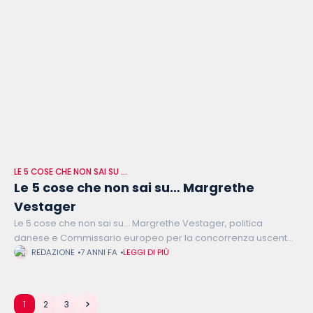
LE 5 COSE CHE NON SAI SU …
Le 5 cose che non sai su… Margrethe
Vestager
Le 5 cose che non sai su… Margrethe Vestager, politica
danese e Commissario europeo per la concorrenza uscente.
Nonostante il suo mandato terminerà il 31 ottobre, la sua uscita
REDAZIONE
7 ANNI FA
LEGGI DI PIÙ
dalla
1
2
3