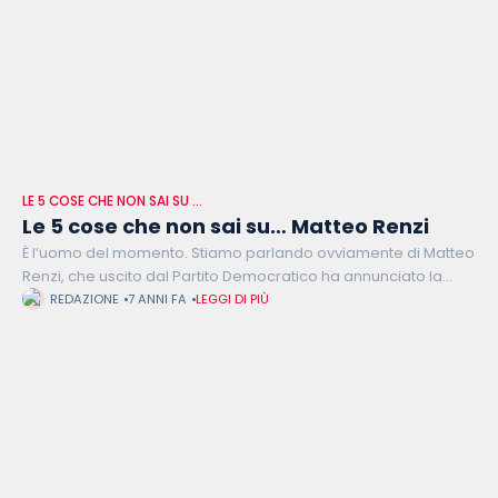
LE 5 COSE CHE NON SAI SU …
Le 5 cose che non sai su… Matteo Renzi
È l’uomo del momento. Stiamo parlando ovviamente di Matteo
Renzi, che uscito dal Partito Democratico ha annunciato la
fondazione di Italia Viva. Mentre si aggiungono nuovi nomi al
REDAZIONE
7 ANNI FA
LEGGI DI PIÙ
suo nuovo