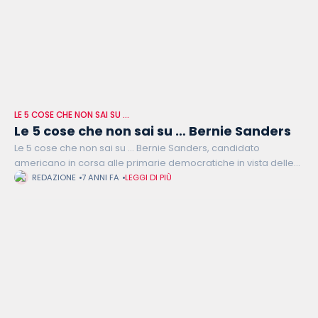
LE 5 COSE CHE NON SAI SU …
Le 5 cose che non sai su … Bernie Sanders
Le 5 cose che non sai su … Bernie Sanders, candidato
americano in corsa alle primarie democratiche in vista delle
presidenziali del 2020. Alle superiori, Sanders è stato capitano
REDAZIONE
7 ANNI FA
LEGGI DI PIÙ
della