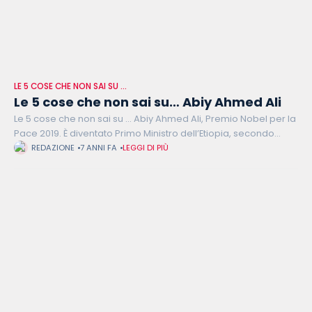
LE 5 COSE CHE NON SAI SU …
Le 5 cose che non sai su… Abiy Ahmed Ali
Le 5 cose che non sai su … Abiy Ahmed Ali, Premio Nobel per la
Pace 2019. È diventato Primo Ministro dell’Etiopia, secondo
Stato africano per numero di abitanti, nell’aprile
REDAZIONE
7 ANNI FA
LEGGI DI PIÙ