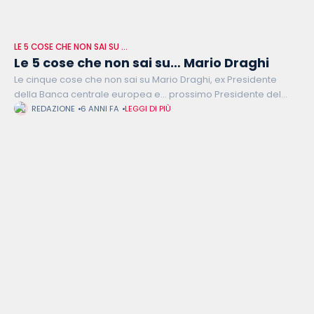
LE 5 COSE CHE NON SAI SU …
Le 5 cose che non sai su… Mario Draghi
Le cinque cose che non sai su Mario Draghi, ex Presidente
della Banca centrale europea e… prossimo Presidente del
Consiglio? Professore di economia negli anni ’70 e ’80 presso
REDAZIONE
6 ANNI FA
LEGGI DI PIÙ
vari