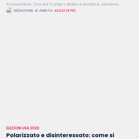
4 novembre. Che sia Trump o Biden il vincitore, saranno
tantissimi i dossier che la futura amministrazione americana
REDAZIONE
6 ANNI FA
LEGGI DI PIÙ
dovrà gestire
ELEZIONI USA 2020
Polarizzato e disinteressato: come si