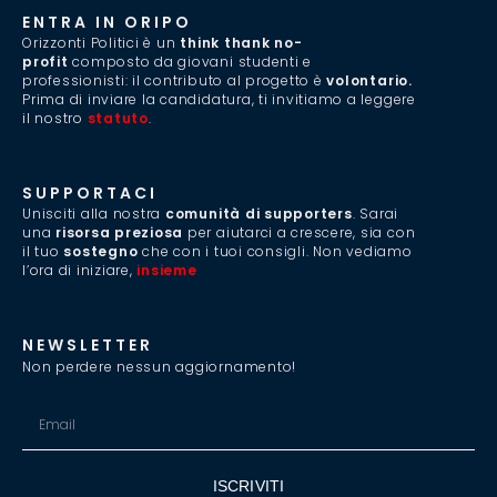
ENTRA IN ORIPO
Orizzonti Politici è un
think thank no-
profit
composto da giovani studenti e
professionisti: il contributo al progetto è
volontario.
Prima di inviare la candidatura, ti invitiamo a leggere
il nostro
statuto
.
SUPPORTACI
Unisciti alla nostra
comunità di supporters
. Sarai
una
risorsa preziosa
per aiutarci a crescere, sia con
il tuo
sostegno
che con i tuoi consigli. Non vediamo
l’ora di iniziare,
insieme
.
NEWSLETTER
Non perdere nessun aggiornamento!
ISCRIVITI