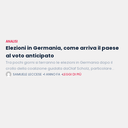
ANALISI
Elezioni in Germania, come arriva il paese
al voto anticipato
Tra pochi giorni si terranno le elezioni in Germania dopo il
crollo della coalizione guidata daOlaf Scholz, particolare
attenzione all’AfD di Alice Weidel che ha polarizzato il paese e
SAMUELE LECCESE
1 ANNO FA
LEGGI DI PIÙ
allaCDU