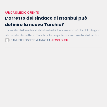
AFRICA E MEDIO ORIENTE
L’arresto del sindaco di Istanbul può
definire la nuova Turchia?
L'arresto del sindaco di Istanbul è l'ennesima sfida di Erdogan
allo stato di diritto in Turchia, la popolazione risente del lento
smantellamento della democrazia in atto e di seguito ne
SAMUELE LECCESE
1 ANNO FA
LEGGI DI PIÙ