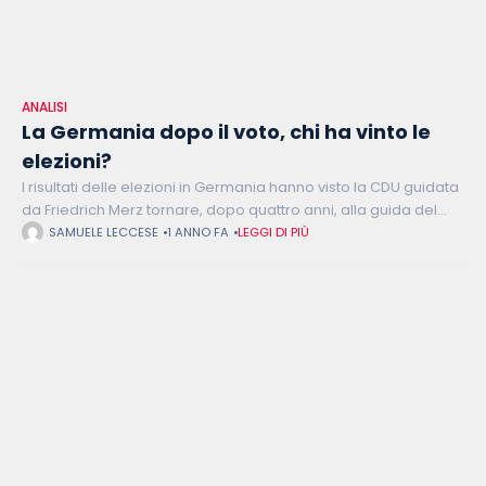
ANALISI
La Germania dopo il voto, chi ha vinto le
elezioni?
I risultati delle elezioni in Germania hanno visto la CDU guidata
da Friedrich Merz tornare, dopo quattro anni, alla guida del
paese, questa volta con un leader più conservatore, con
SAMUELE LECCESE
1 ANNO FA
LEGGI DI PIÙ