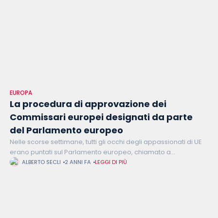
EUROPA
La procedura di approvazione dei
Commissari europei designati da parte
del Parlamento europeo
Nelle scorse settimane, tutti gli occhi degli appassionati di UE
erano puntati sul Parlamento europeo, chiamato a
confermare i Commissari europei designati e, così facendo, a
ALBERTO SECLI
2 ANNI FA
LEGGI DI PIÙ
dare ufficialmente il via