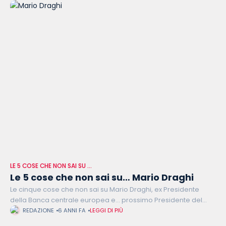
LE 5 COSE CHE NON SAI SU …
Le 5 cose che non sai su… Mario Draghi
Le cinque cose che non sai su Mario Draghi, ex Presidente
della Banca centrale europea e… prossimo Presidente del
Consiglio? Professore di economia negli anni ’70 e ’80 presso
REDAZIONE
6 ANNI FA
LEGGI DI PIÙ
vari