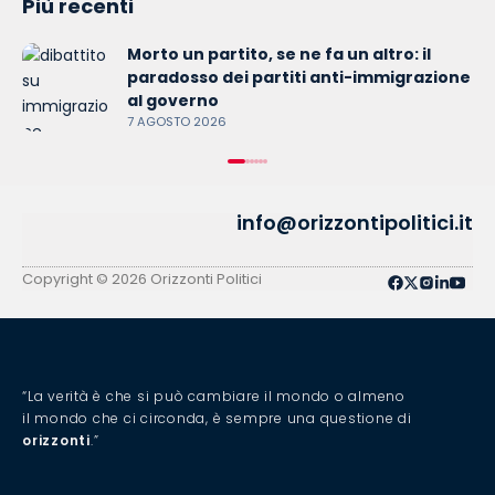
Più recenti
Morto un partito, se ne fa un altro: il
paradosso dei partiti anti-immigrazione
al governo
7 AGOSTO 2026
info@orizzontipolitici.it
Copyright © 2026 Orizzonti Politici
“La verità è che si può cambiare il mondo o almeno
il mondo che ci circonda, è sempre una questione di
orizzonti
.”