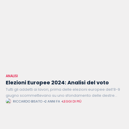
ANALISI
Elezioni Europee 2024: Analisi del voto
Tutti gli addetti ai lavori, prima delle elezioni europee dell’8-9
giugno scommettevano su uno sfondamento delle destre
populiste anche in Europa, ma così non è stato. In Italia il
RICCARDO BISATO
2 ANNI FA
LEGGI DI PIÙ
risultato