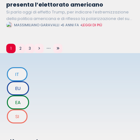
presenta l’elettorato americano
Si parla oggi di effetto Trump, per indicare l’estremizzazione
della politica americana e di riflesso la polarizzazione del suo
elettorato. Un fenomeno che si cristallizza con Trump, ma che
MASSIMILIANO GARAVALLI
6 ANNI FA
LEGGI DI PIÙ
in
1
2
3
IT
EU
EA
SI