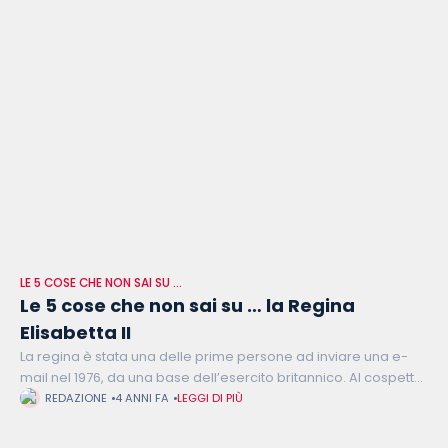
LE 5 COSE CHE NON SAI SU …
Le 5 cose che non sai su … la Regina
Elisabetta II
La regina è stata una delle prime persone ad inviare una e-
mail nel 1976, da una base dell’esercito britannico. Al cospetto
della regina erano molte le regole da osservare: per
REDAZIONE
4 ANNI FA
LEGGI DI PIÙ