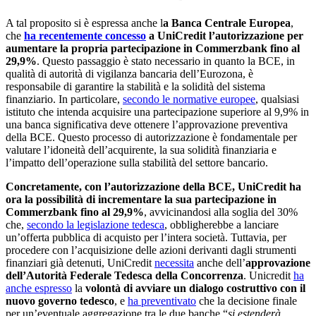
A tal proposito si è espressa anche l
a Banca Centrale Europea
,
che
ha recentemente concesso
a UniCredit l’autorizzazione per
aumentare la propria partecipazione in Commerzbank fino al
29,9%
. Questo passaggio è stato necessario in quanto la BCE, in
qualità di autorità di vigilanza bancaria dell’Eurozona, è
responsabile di garantire la stabilità e la solidità del sistema
finanziario. In particolare,
secondo le normative europee
, qualsiasi
istituto che intenda acquisire una partecipazione superiore al 9,9% in
una banca significativa deve ottenere l’approvazione preventiva
della BCE. Questo processo di autorizzazione è fondamentale per
valutare l’idoneità dell’acquirente, la sua solidità finanziaria e
l’impatto dell’operazione sulla stabilità del settore bancario.
Concretamente, con l’autorizzazione della BCE, UniCredit ha
ora la possibilità di incrementare la sua partecipazione in
Commerzbank fino al 29,9%
, avvicinandosi alla soglia del 30%
che,
secondo la legislazione tedesca
, obbligherebbe a lanciare
un’offerta pubblica di acquisto per l’intera società. Tuttavia, per
procedere con l’acquisizione delle azioni derivanti dagli strumenti
finanziari già detenuti, UniCredit
necessita
anche dell’
approvazione
dell’Autorità Federale Tedesca della Concorrenza
. ​Unicredit
ha
anche espresso
la
volontà di avviare un dialogo costruttivo con il
nuovo governo tedesco
, e
ha preventivato
che la decisione finale
per un’eventuale aggregazione tra le due banche “
si estenderà