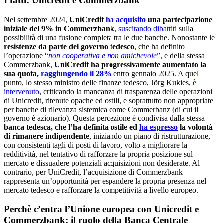
I fatti: Unicredit e Commerzbank
Nel settembre 2024,
UniCredit
ha acquisito
una partecipazione
iniziale del 9% in Commerzbank
,
suscitando dibattiti
sulla
possibilità di una fusione completa tra le due banche. Nonostante le
resistenze da parte del governo tedesco
, che ha definito
l’operazione “
non cooperativa e non amichevole
”, e della stessa
Commerzbank,
UniCredit ha progressivamente aumentato la
sua quota,
raggiungendo il 28%
entro gennaio 2025. A quel
punto, lo stesso ministro delle finanze tedesco, Jörg Kukies,
è
intervenuto
, criticando la mancanza di trasparenza delle operazioni
di Unicredit, ritenute opache ed ostili, e soprattutto non appropriate
per banche di rilevanza sistemica come Commerbanz (di cui il
governo è azionario). Questa percezione è condivisa dalla stessa
banca tedesca, che l’ha definita ostile ed
ha espresso
la volontà
di rimanere indipendente
, iniziando un piano di ristrutturazione,
con consistenti tagli di posti di lavoro, volto a migliorare la
redditività, nel tentativo di rafforzare la propria posizione sul
mercato e dissuadere potenziali acquisizioni non desiderate. Al
contrario, per UniCredit, l’acquisizione di Commerzbank
rappresenta un’opportunità per espandere la propria presenza nel
mercato tedesco e rafforzare la competitività a livello europeo.
Perchè c’entra l’Unione europea con Unicredit e
Commerzbank: il ruolo della Banca Centrale