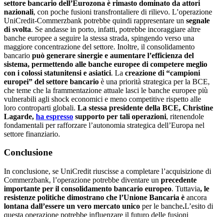
settore bancario dell’Eurozona è rimasto dominato da attori
nazionali
, con poche fusioni transfrontaliere di rilievo. L’operazione
UniCredit-Commerzbank potrebbe quindi rappresentare un
segnale
di svolta
. Se andasse in porto, infatti, potrebbe incoraggiare altre
banche europee a seguire la stessa strada, spingendo verso una
maggiore concentrazione del settore. Inoltre, il consolidamento
bancario
può generare sinergie e aumentare l’efficienza del
sistema, permettendo alle banche europee di competere meglio
con i colossi statunitensi e asiatici
. La
creazione di “campioni
europei” del settore bancario
è una priorità strategica per la BCE,
che teme che la frammentazione attuale lasci le banche europee più
vulnerabili agli shock economici e meno competitive rispetto alle
loro controparti globali.
La stessa presidente della BCE, Christine
Lagarde,
ha espresso
supporto per tali operazioni
, ritenendole
fondamentali per rafforzare l’autonomia strategica dell’Europa nel
settore finanziario.
Conclusione
In conclusione, se UniCredit riuscisse a completare l’acquisizione di
Commerzbank, l’operazione potrebbe diventare un
precedente
importante per il consolidamento bancario europeo
. Tuttavia
, le
resistenze politiche dimostrano che l’Unione Bancaria è
ancora
lontana dall’essere un vero mercato unico
per le banche
.
L’esito di
questa operazione potrebbe influenzare il futuro delle fusioni