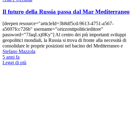
Il futuro della Russia passa dal Mar Mediterraneo
[deepen resource="articleId=3b8df5cd-9613-4751-a567-
a5697fcc726b" username="orizzontipoliticieditore"
password="7JaqLxj0Ky"] Al centro dei più importanti sviluppi
geopolitici mondiali, la Russia si trova di fronte alla necessità di
consolidare le proprie posizioni nel bacino del Mediterraneo e
Stefano Mazzola
5 anni fa
Leggi di più