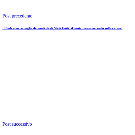
Post precedente
El Salvador accoglie detenuti dagli Stati Uniti: il controverso accordo sulle carceri
Post successivo