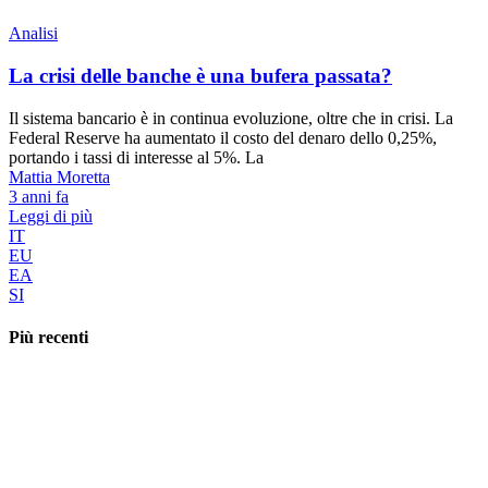
Analisi
La crisi delle banche è una bufera passata?
Il sistema bancario è in continua evoluzione, oltre che in crisi. La
Federal Reserve ha aumentato il costo del denaro dello 0,25%,
portando i tassi di interesse al 5%. La
Mattia Moretta
3 anni fa
Leggi di più
IT
EU
EA
SI
Più recenti