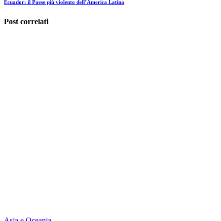
Ecuador: il Paese più violento dell’America Latina
Post correlati
Asia e Oceania