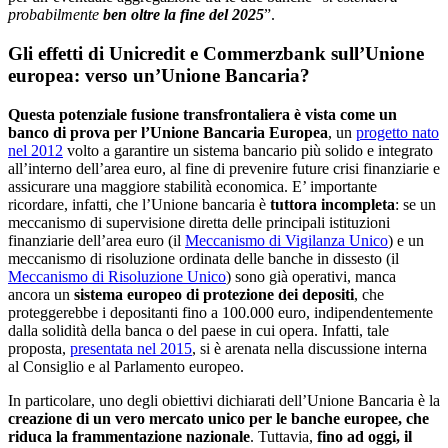
probabilmente
ben oltre la fine del 2025
”.
Gli effetti di Unicredit e Commerzbank sull’Unione
europea: verso un’Unione Bancaria?
Questa potenziale fusione transfrontaliera è vista come un
banco di prova per l’Unione Bancaria Europea
, un
progetto nato
nel 2012
volto a garantire un sistema bancario più solido e integrato
all’interno dell’area euro, al fine di prevenire future crisi finanziarie e
assicurare una maggiore stabilità economica. E’ importante
ricordare, infatti, che l’Unione bancaria è
tuttora incompleta
: se un
meccanismo di supervisione diretta delle principali istituzioni
finanziarie dell’area euro (il
Meccanismo di Vigilanza Unico
) e un
meccanismo di risoluzione ordinata delle banche in dissesto (il
Meccanismo di Risoluzione Unico
) sono già operativi, manca
ancora un
sistema europeo di protezione dei depositi
, che
proteggerebbe i depositanti fino a 100.000 euro, indipendentemente
dalla solidità della banca o del paese in cui opera. Infatti, tale
proposta,
presentata nel 2015
, si è arenata nella discussione interna
al Consiglio e al Parlamento europeo.
In particolare, uno degli obiettivi dichiarati dell’Unione Bancaria è la
creazione di un vero mercato unico per le banche europee, che
riduca la frammentazione nazionale
. Tuttavia,
fino ad oggi, il