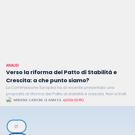
ANALISI
Verso la riforma del Patto di Stabilità e
Crescita: a che punto siamo?
La Commissione Europea ha di recente presentato una
proposta di riforma del Patto di stabilità e crescita. Non si tratta
di un tema nuovo: è da anni, infatti, che se
MIRIANA CARIONI
3 ANNI FA
LEGGI DI PIÙ
IT