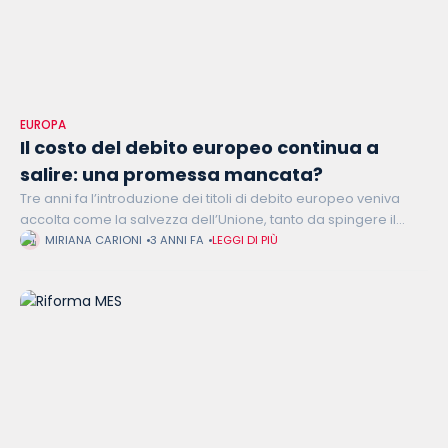
EUROPA
Il costo del debito europeo continua a
salire: una promessa mancata?
Tre anni fa l’introduzione dei titoli di debito europeo veniva
accolta come la salvezza dell’Unione, tanto da spingere il
presidente francese Emmanuel Macron ad affermare che una
MIRIANA CARIONI
3 ANNI FA
LEGGI DI PIÙ
loro mancata introduzione