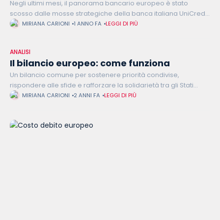
Negli ultimi mesi, il panorama bancario europeo è stato
scosso dalle mosse strategiche della banca italiana UniCredit
nei confronti della controparte tedesca Commerzbank.
MIRIANA CARIONI
1 ANNO FA
LEGGI DI PIÙ
L'istituto italiano, guidato dal CEO Andrea Orcel,
ANALISI
Il bilancio europeo: come funziona
Un bilancio comune per sostenere priorità condivise,
rispondere alle sfide e rafforzare la solidarietà tra gli Stati
Membri. Questo è l’obiettivo del budget dell’Unione Europea,
MIRIANA CARIONI
2 ANNI FA
LEGGI DI PIÙ
che si integra con le