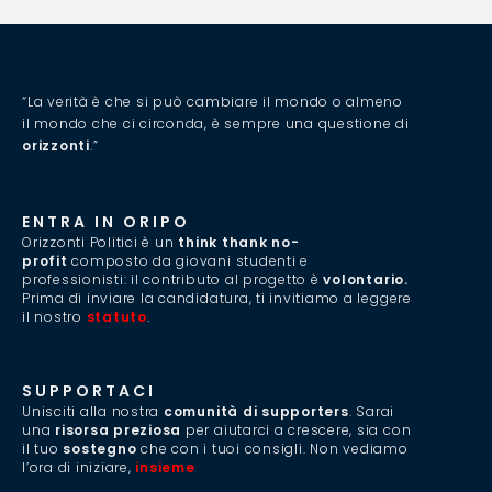
“La verità è che si può cambiare il mondo o almeno
il mondo che ci circonda, è sempre una questione di
orizzonti
.”
ENTRA IN ORIPO
Orizzonti Politici è un
think thank no-
profit
composto da giovani studenti e
professionisti: il contributo al progetto è
volontario.
Prima di inviare la candidatura, ti invitiamo a leggere
il nostro
statuto
.
SUPPORTACI
Unisciti alla nostra
comunità di supporters
. Sarai
una
risorsa preziosa
per aiutarci a crescere, sia con
il tuo
sostegno
che con i tuoi consigli. Non vediamo
l’ora di iniziare,
insieme
.