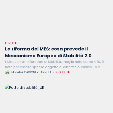
EUROPA
La riforma del MES: cosa prevede il
Meccanismo Europeo di Stabilità 2.0
Il Meccanismo Europeo di Stabilità, meglio noto come MES, è
noto per essere spesso oggetto di dibattito pubblico. Lo è
stato durante la pandemia da Covid-19, quando è stato
MIRIANA CARIONI
3 ANNI FA
LEGGI DI PIÙ
utilizzato