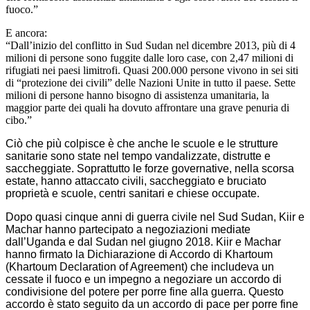
fuoco.”
E ancora:
“Dall’inizio del conflitto in Sud Sudan nel dicembre 2013, più di 4
milioni di persone sono fuggite dalle loro case, con 2,47 milioni di
rifugiati nei paesi limitrofi. Quasi 200.000 persone vivono in sei siti
di “protezione dei civili” delle Nazioni Unite in tutto il paese. Sette
milioni di persone hanno bisogno di assistenza umanitaria, la
maggior parte dei quali ha dovuto affrontare una grave penuria di
cibo.”
Ciò che più colpisce è che anche le scuole e le strutture
sanitarie sono state nel tempo vandalizzate, distrutte e
saccheggiate. Soprattutto le forze governative, nella scorsa
estate, hanno attaccato civili, saccheggiato e bruciato
proprietà e scuole, centri sanitari e chiese occupate.
Dopo quasi cinque anni di guerra civile nel Sud Sudan, Kiir e
Machar hanno partecipato a negoziazioni mediate
dall’Uganda e dal Sudan nel giugno 2018. Kiir e Machar
hanno firmato la Dichiarazione di Accordo di Khartoum
(Khartoum Declaration of Agreement) che includeva un
cessate il fuoco e un impegno a negoziare un accordo di
condivisione del potere per porre fine alla guerra. Questo
accordo è stato seguito da un accordo di pace per porre fine