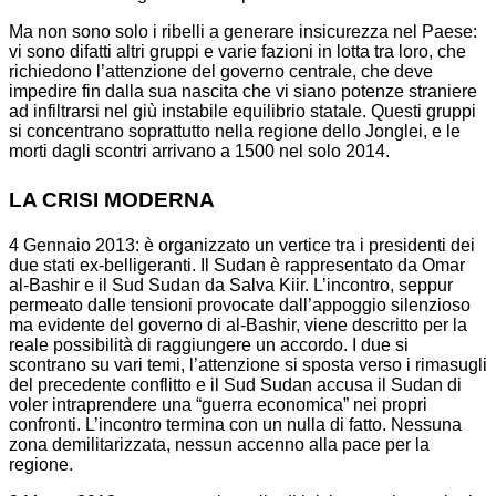
Ma non sono solo i ribelli a generare insicurezza nel Paese:
vi sono difatti altri gruppi e varie fazioni in lotta tra loro, che
richiedono l’attenzione del governo centrale, che deve
impedire fin dalla sua nascita che vi siano potenze straniere
ad infiltrarsi nel giù instabile equilibrio statale. Questi gruppi
si concentrano soprattutto nella regione dello Jonglei, e le
morti dagli scontri arrivano a 1500 nel solo 2014.
LA CRISI MODERNA
4 Gennaio 2013: è organizzato un vertice tra i presidenti dei
due stati ex-belligeranti. Il Sudan è rappresentato da Omar
al-Bashir e il Sud Sudan da Salva Kiir. L’incontro, seppur
permeato dalle tensioni provocate dall’appoggio silenzioso
ma evidente del governo di al-Bashir, viene descritto per la
reale possibilità di raggiungere un accordo. I due si
scontrano su vari temi, l’attenzione si sposta verso i rimasugli
del precedente conflitto e il Sud Sudan accusa il Sudan di
voler intraprendere una “guerra economica” nei propri
confronti. L’incontro termina con un nulla di fatto. Nessuna
zona demilitarizzata, nessun accenno alla pace per la
regione.