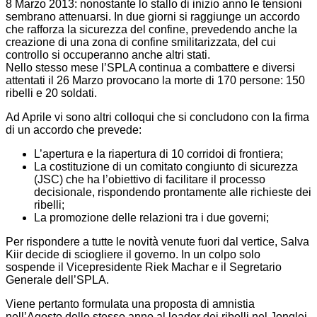
8 Marzo 2013: nonostante lo stallo di inizio anno le tensioni
sembrano attenuarsi. In due giorni si raggiunge un accordo
che rafforza la sicurezza del confine, prevedendo anche la
creazione di una zona di confine smilitarizzata, del cui
controllo si occuperanno anche altri stati.
Nello stesso mese l’SPLA continua a combattere e diversi
attentati il 26 Marzo provocano la morte di 170 persone: 150
ribelli e 20 soldati.
Ad Aprile vi sono altri colloqui che si concludono con la firma
di un accordo che prevede:
L’apertura e la riapertura di 10 corridoi di frontiera;
La costituzione di un comitato congiunto di sicurezza
(JSC) che ha l’obiettivo di facilitare il processo
decisionale, rispondendo prontamente alle richieste dei
ribelli;
La promozione delle relazioni tra i due governi;
Per rispondere a tutte le novità venute fuori dal vertice, Salva
Kiir decide di sciogliere il governo. In un colpo solo
sospende il Vicepresidente Riek Machar e il Segretario
Generale dell’SPLA.
Viene pertanto formulata una proposta di amnistia
nell’Agosto dello stesso anno al leader dei ribelli nel Jonglei,