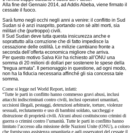
Alla fine del Gennaio 2014, ad Addis Abeba, viene firmato il
cessate il fuoco.
Sarà fumo negli occhi negli anni a venire: il conflitto in Sud
Sudan si è anzi inasprito, portando con sè altri morti, sia
militari che (purtroppo) civili.
Il Sud Sudan deve tutta questa insicurezza anche e
soprattutto alla corruzione che di fatto impedisce la
cessazione delle ostilità. Le milizie cambiano fronte a
seconda dell’offerta economica migliore che arriva.
Per questo motivo Salva Kiir ha richiesto all’ONU una
somma di 20 milioni di dollari per sostenere le spese della
“tregua armata”. Il personaggio in questione, ad ogni modo,
non ha la fiducia necessaria affinché gli sia concessa tale
somma.
Come si legge nel World Report, infatti:
“Tutte le parti in conflitto hanno commesso gravi abusi, inclusi
attacchi indiscriminati contro civili, inclusi operatori umanitari,
uccisioni illegali, pestaggi, detenzioni arbitrarie, torture, violenze
sessuali, reclutamento e uso di bambini soldato, saccheggi e
distruzione di proprietà civili. Alcuni abusi costituiscono crimini di
guerra o crimini contro l’umanità. Tutte le parti in conflitto hanno
limitato l’accesso alla missione delle Nazioni Unite (ONU), a coloro
che forniscono assistenza umanitaria e agli osservatori del cessate il