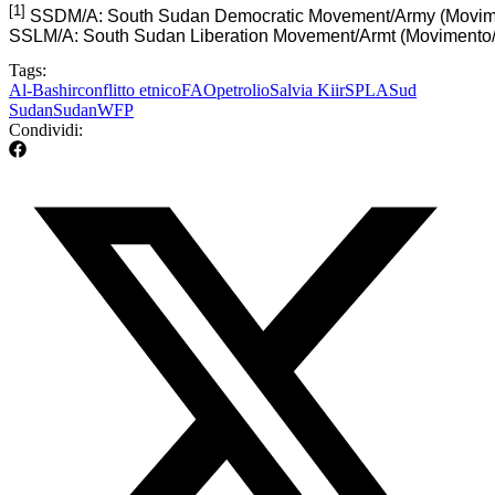
[1] 
SSDM/A: South Sudan Democratic Movement/Army (Movime
SSLM/A: South Sudan Liberation Movement/Armt (Movimento/E
Tags:
Al-Bashir
conflitto etnico
FAO
petrolio
Salvia Kiir
SPLA
Sud
Sudan
Sudan
WFP
Condividi: