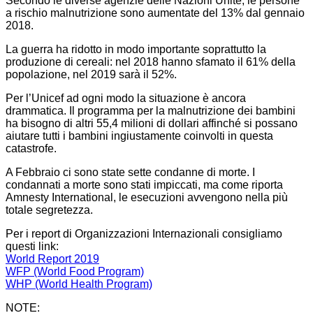
Secondo le diverse agenzie delle Nazioni Unite, le persone
a rischio malnutrizione sono aumentate del 13% dal gennaio
2018.
La guerra ha ridotto in modo importante soprattutto la
produzione di cereali: nel 2018 hanno sfamato il 61% della
popolazione, nel 2019 sarà il 52%.
Per l’Unicef ad ogni modo la situazione è ancora
drammatica. Il programma per la malnutrizione dei bambini
ha bisogno di altri 55,4 milioni di dollari affinché si possano
aiutare tutti i bambini ingiustamente coinvolti in questa
catastrofe.
A Febbraio ci sono state sette condanne di morte. I
condannati a morte sono stati impiccati, ma come riporta
Amnesty International, le esecuzioni avvengono nella più
totale segretezza.
Per i report di Organizzazioni Internazionali consigliamo
questi link:
World Report 2019
WFP (World Food Program)
WHP (World Health Program)
NOTE: