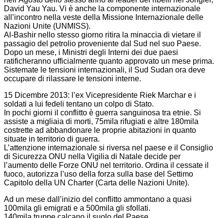
David Yau Yau. Vi è anche la componente internazionale
all’incontro nella veste della Missione Internazionale delle
Nazioni Unite (UNMISS).
Al-Bashir nello stesso giorno ritira la minaccia di vietare il
passagio del petrolio proveniente dal Sud nel suo Paese.
Dopo un mese, i Ministri degli Interni dei due paesi
ratificheranno ufficialmente quanto approvato un mese prima.
Sistemate le tensioni internazionali, il Sud Sudan ora deve
occupare di rilassare le tensioni interne.
15 Dicembre 2013: l’ex Vicepresidente Riek Marchar e i
soldati a lui fedeli tentano un colpo di Stato.
In pochi giorni il conflitto è guerra sanguinosa tra etnie. Si
assiste a migliaia di morti, 75mila rifugiati e altre 180mila
costrette ad abbandonare le proprie abitazioni in quanto
situate in territorio di guerra.
L’attenzione internazionale si riversa nel paese e il Consiglio
di Sicurezza ONU nella Vigilia di Natale decide per
l’aumento delle Forze ONU nel territorio. Ordina il cessate il
fuoco, autorizza l’uso della forza sulla base del Settimo
Capitolo della UN Charter (Carta delle Nazioni Unite).
Ad un mese dall’inizio del conflitto ammontano a quasi
100mila gli emigrati e a 500mila gli sfollati.
140mila truppe calcano il suolo del Paese.