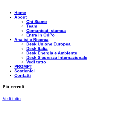
Home
About
Chi Siamo
Team
Comunicati stampa
Entra in OriPo
Analisi e Ricerca
Desk Unione Europea
Desk Italia
Desk Energia e Ambiente
Desk Sicurezza Internazionale
Vedi tutto
PROMPT
Sostienici
Contatti
Più recenti
Vedi tutto