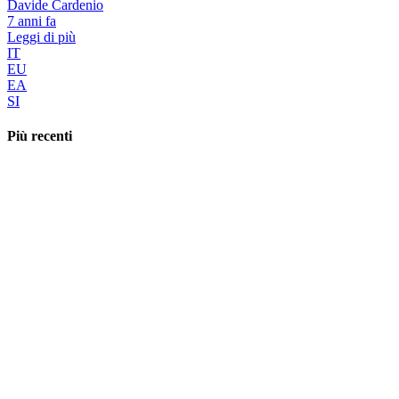
Davide Cardenio
7 anni fa
Leggi di più
IT
EU
EA
SI
Più recenti