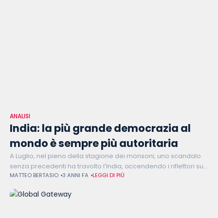
ANALISI
India: la più grande democrazia al
mondo è sempre più autoritaria
A Luglio, nel pieno della stagione dei monsoni, uno scandalo
senza precedenti ha travolto l’India, accendendo i riflettori su
MATTEO BERTASIO
3 ANNI FA
LEGGI DI PIÙ
una regione dimenticata dai media mainstream. Sui principali
canali social indiani