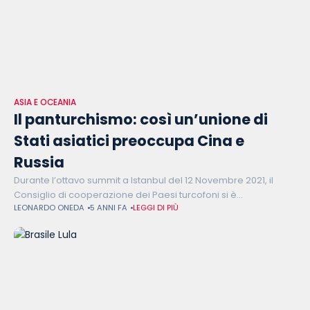
ASIA E OCEANIA
Il panturchismo: così un’unione di
Stati asiatici preoccupa Cina e
Russia
Durante l’ottavo summit a Istanbul del 12 Novembre 2021, il
Consiglio di cooperazione dei Paesi turcofoni si è
LEONARDO ONEDA
5 ANNI FA
LEGGI DI PIÙ
ufficialmente rinominato in Organizzazione degli Stati turcofoni
(Ost), consolidando un sentimento di