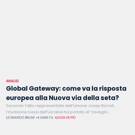
ANALISI
Global Gateway: come va la risposta
europea alla Nuova via della seta?
Secondo l’alto rappresentate dell’Unione Josep Borrell,
l’invasione russa dell’Ucraina ha portato al “risveglio
LEONARDO BRUNI
4 ANNI FA
LEGGI DI PIÙ
geopolitico” dell’Europa. L’Unione europea però si sta
destando in un mondo non particolarmente accogliente alle
sue istanze.