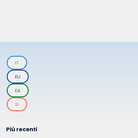
IT
EU
EA
SI
Più recenti