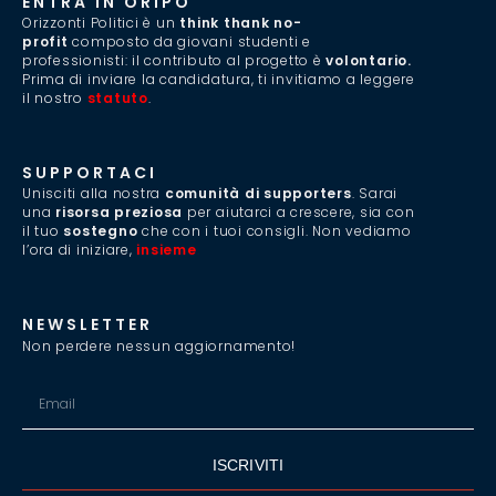
ENTRA IN ORIPO
Orizzonti Politici è un
think thank no-
profit
composto da giovani studenti e
professionisti: il contributo al progetto è
volontario.
Prima di inviare la candidatura, ti invitiamo a leggere
il nostro
statuto
.
SUPPORTACI
Unisciti alla nostra
comunità di supporters
. Sarai
una
risorsa preziosa
per aiutarci a crescere, sia con
il tuo
sostegno
che con i tuoi consigli. Non vediamo
l’ora di iniziare,
insieme
.
NEWSLETTER
Non perdere nessun aggiornamento!
ISCRIVITI