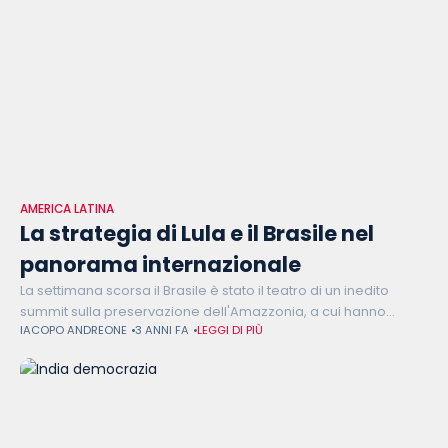
AMERICA LATINA
La strategia di Lula e il Brasile nel
panorama internazionale
La settimana scorsa il Brasile è stato il teatro di un inedito
summit sulla preservazione dell'Amazzonia, a cui hanno
IACOPO ANDREONE
3 ANNI FA
LEGGI DI PIÙ
partecipato non solo i Paesi sudamericani direttamente
interessati, ma anche altri