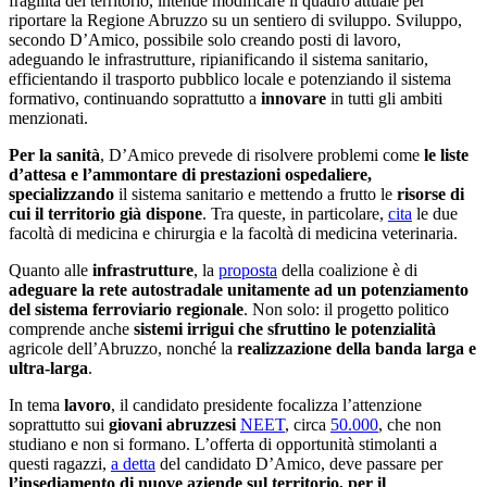
fragilità del territorio, intende modificare il quadro attuale per
riportare la Regione Abruzzo su un sentiero di sviluppo. Sviluppo,
secondo D’Amico, possibile solo creando posti di lavoro,
adeguando le infrastrutture, ripianificando il sistema sanitario,
efficientando il trasporto pubblico locale e potenziando il sistema
formativo, continuando soprattutto a
innovare
in tutti gli ambiti
menzionati.
Per la sanità
, D’Amico prevede di risolvere problemi come
le liste
d’attesa e l’ammontare di prestazioni ospedaliere,
specializzando
il sistema sanitario e mettendo a frutto le
risorse di
cui il territorio già dispone
. Tra queste, in particolare,
cita
le due
facoltà di medicina e chirurgia e la facoltà di medicina veterinaria.
Quanto alle
infrastrutture
, la
proposta
della coalizione è di
adeguare la rete autostradale unitamente ad un potenziamento
del sistema ferroviario regionale
. Non solo: il progetto politico
comprende anche
sistemi irrigui che sfruttino le potenzialità
agricole dell’Abruzzo, nonché la
realizzazione della banda larga e
ultra-larga
.
In tema
lavoro
, il candidato presidente focalizza l’attenzione
soprattutto sui
giovani abruzzesi
NEET
, circa
50.000
, che non
studiano e non si formano. L’offerta di opportunità stimolanti a
questi ragazzi,
a detta
del candidato D’Amico, deve passare per
l’insediamento di nuove aziende sul territorio, per il