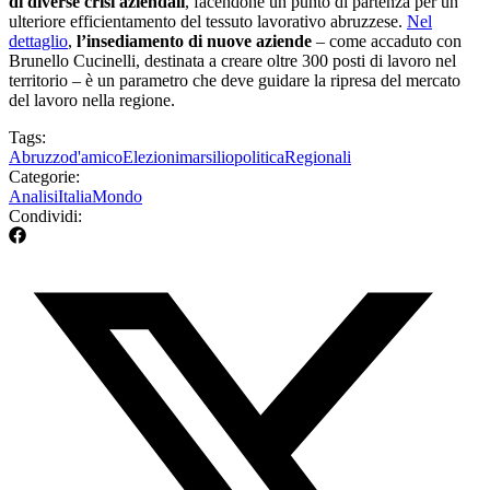
di diverse crisi aziendali
, facendone un punto di partenza per un
ulteriore efficientamento del tessuto lavorativo abruzzese.
Nel
dettaglio
,
l’insediamento di nuove aziende
– come accaduto con
Brunello Cucinelli, destinata a creare oltre 300 posti di lavoro nel
territorio – è un parametro che deve guidare la ripresa del mercato
del lavoro nella regione.
Tags:
Abruzzo
d'amico
Elezioni
marsilio
politica
Regionali
Categorie:
Analisi
Italia
Mondo
Condividi: