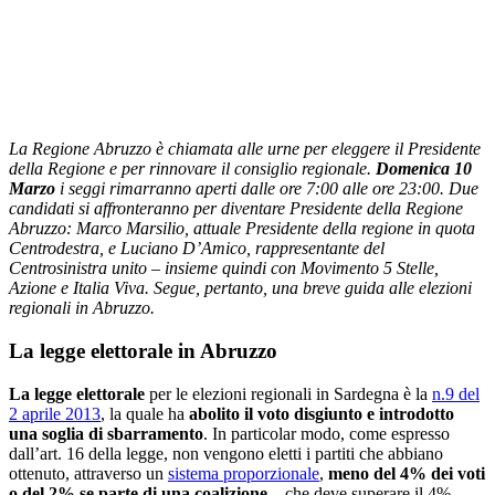
La Regione Abruzzo è chiamata alle urne per eleggere il Presidente
della Regione e per rinnovare il consiglio regionale.
Domenica 10
Marzo
i seggi rimarranno aperti dalle ore 7:00 alle ore 23:00. Due
candidati si affronteranno per diventare Presidente della Regione
Abruzzo: Marco Marsilio, attuale Presidente della regione in quota
Centrodestra, e Luciano D’Amico, rappresentante del
Centrosinistra unito – insieme quindi con Movimento 5 Stelle,
Azione e Italia Viva. Segue, pertanto, una breve guida alle elezioni
regionali in Abruzzo.
La legge elettorale in Abruzzo
La legge elettorale
per le elezioni regionali in Sardegna è la
n.9 del
2 aprile 2013
, la quale ha
abolito il voto disgiunto e introdotto
una soglia di sbarramento
. In particolar modo, come espresso
dall’art. 16 della legge, non vengono eletti i partiti che abbiano
ottenuto, attraverso un
sistema proporzionale
,
meno del 4% dei voti
o del 2% se parte di una coalizione
– che deve superare il 4%.