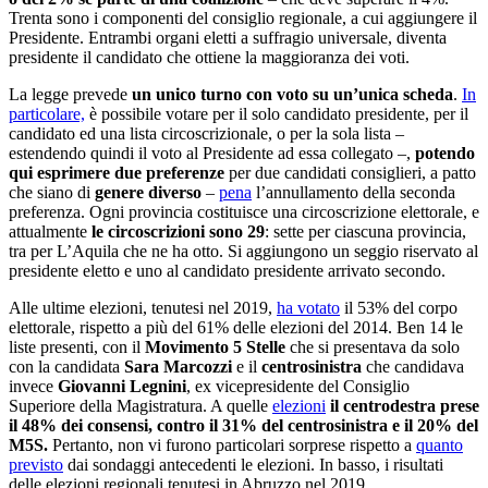
Trenta sono i componenti del consiglio regionale, a cui aggiungere il
Presidente. Entrambi organi eletti a suffragio universale, diventa
presidente il candidato che ottiene la maggioranza dei voti.
La legge prevede
un unico turno con voto su un’unica scheda
.
In
particolare,
è possibile votare per il solo candidato presidente, per il
candidato ed una lista circoscrizionale, o per la sola lista –
estendendo quindi il voto al Presidente ad essa collegato –,
potendo
qui esprimere due preferenze
per due candidati consiglieri, a patto
che siano di
genere diverso
–
pena
l’annullamento della seconda
preferenza. Ogni provincia costituisce una circoscrizione elettorale, e
attualmente
le circoscrizioni sono 29
: sette per ciascuna provincia,
tra per L’Aquila che ne ha otto. Si aggiungono un seggio riservato al
presidente eletto e uno al candidato presidente arrivato secondo.
Alle ultime elezioni, tenutesi nel 2019,
ha votato
il 53% del corpo
elettorale, rispetto a più del 61% delle elezioni del 2014. Ben 14 le
liste presenti, con il
Movimento 5 Stelle
che si presentava da solo
con la candidata
Sara Marcozzi
e il
centrosinistra
che candidava
invece
Giovanni Legnini
, ex vicepresidente del Consiglio
Superiore della Magistratura. A quelle
elezioni
il centrodestra prese
il 48% dei consensi, contro il 31% del centrosinistra e il 20% del
M5S.
Pertanto, non vi furono particolari sorprese rispetto a
quanto
previsto
dai sondaggi antecedenti le elezioni. In basso, i risultati
delle elezioni regionali tenutesi in Abruzzo nel 2019.