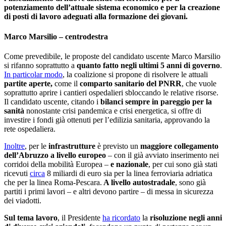
potenziamento dell’attuale sistema economico e per la creazione
di posti di lavoro adeguati alla formazione dei giovani.
Marco Marsilio – centrodestra
Come prevedibile, le proposte del candidato uscente Marco Marsilio
si rifanno soprattutto a
quanto fatto negli ultimi 5 anni di governo
.
In particolar modo
, la coalizione si propone di risolvere le attuali
partite aperte,
come il
comparto sanitario del PNRR
, che vuole
soprattutto aprire i cantieri ospedalieri sbloccando le relative risorse.
Il candidato uscente, citando i
bilanci sempre in pareggio per la
sanità
nonostante crisi pandemica e crisi energetica, si offre di
investire i fondi già ottenuti per l’edilizia sanitaria, approvando la
rete ospedaliera.
Inoltre
, per le
infrastrutture
è previsto un
maggiore collegamento
dell’Abruzzo a livello europeo
– con il già avviato inserimento nei
corridoi della mobilità Europea –
e nazionale
, per cui sono già stati
ricevuti
circa
8 miliardi di euro sia per la linea ferroviaria adriatica
che per la linea Roma-Pescara.
A livello autostradale
, sono già
partiti i primi lavori – e altri devono partire – di messa in sicurezza
dei viadotti.
Sul tema lavoro
, il Presidente
ha ricordato
la
risoluzione negli anni