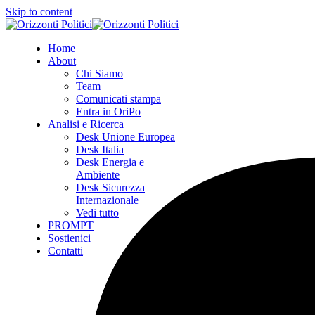
Skip to content
Home
About
Chi Siamo
Team
Comunicati stampa
Entra in OriPo
Analisi e Ricerca
Desk Unione Europea
Desk Italia
Desk Energia e
Ambiente
Desk Sicurezza
Internazionale
Vedi tutto
PROMPT
Sostienici
Contatti