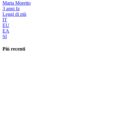
Marta Moretto
3 anni fa
Leggi di più
IT
EU
EA
SI
Più recenti