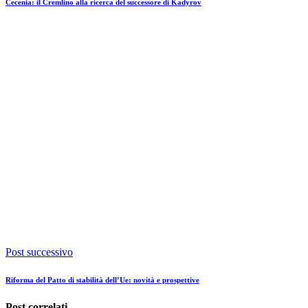
Cecenia: il Cremlino alla ricerca del successore di Kadyrov
Post successivo
Riforma del Patto di stabilità dell’Ue: novità e prospettive
Post correlati