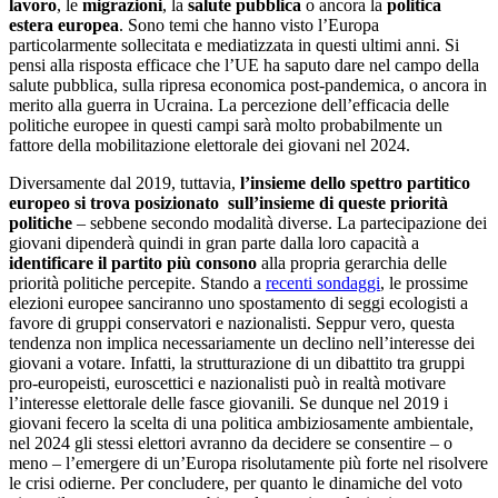
lavoro
, le
migrazioni
, la
salute pubblica
o ancora la
politica
estera europea
. Sono temi che hanno visto l’Europa
particolarmente sollecitata e mediatizzata in questi ultimi anni. Si
pensi alla risposta efficace che l’UE ha saputo dare nel campo della
salute pubblica, sulla ripresa economica post-pandemica, o ancora in
merito alla guerra in Ucraina. La percezione dell’efficacia delle
politiche europee in questi campi sarà molto probabilmente un
fattore della mobilitazione elettorale dei giovani nel 2024.
Diversamente dal 2019, tuttavia,
l’insieme dello spettro partitico
europeo si trova posizionato
sull’insieme di queste priorità
politiche
– sebbene secondo modalità diverse. La partecipazione dei
giovani dipenderà quindi in gran parte dalla loro capacità a
identificare il partito più consono
alla propria gerarchia delle
priorità politiche percepite. Stando a
recenti sondaggi
, le prossime
elezioni europee sanciranno uno spostamento di seggi ecologisti a
favore di gruppi conservatori e nazionalisti. Seppur vero, questa
tendenza non implica necessariamente un declino nell’interesse dei
giovani a votare. Infatti, la strutturazione di un dibattito tra gruppi
pro-europeisti, euroscettici e nazionalisti può in realtà motivare
l’interesse elettorale delle fasce giovanili. Se dunque nel 2019 i
giovani fecero la scelta di una politica ambiziosamente ambientale,
nel 2024 gli stessi elettori avranno da decidere se consentire – o
meno – l’emergere di un’Europa risolutamente più forte nel risolvere
le crisi odierne. Per concludere, per quanto le dinamiche del voto