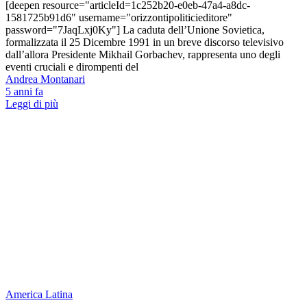
[deepen resource="articleId=1c252b20-e0eb-47a4-a8dc-
1581725b91d6" username="orizzontipoliticieditore"
password="7JaqLxj0Ky"] La caduta dell’Unione Sovietica,
formalizzata il 25 Dicembre 1991 in un breve discorso televisivo
dall’allora Presidente Mikhail Gorbachev, rappresenta uno degli
eventi cruciali e dirompenti del
Andrea Montanari
5 anni fa
Leggi di più
America Latina