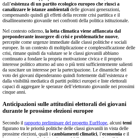
dall’
esistenza di un partito ecologico europeo che riuscì a
canalizzare le istanze ambientali
delle giovani generazioni,
compensando quindi gli effetti della recente crisi partitica e il
disallineamento giovanile nei confronti della politica istituzionale.
Nel contesto odierno,
la lotta climatica viene affiancata dal
preponderante insorgere di crisi e problematiche nuove
,
percepite come urgenze immediate dalle classi politiche e sociali
europee. In un contesto di moltiplicazione e complessificazione delle
crisi, rimane quindi da valutare se le classi giovanili abbiano
continuato a fondare la propria motivazione civica e il proprio
interesse politico attorno ad uno o più temi sufficientemente salienti
da suscitare un interesse per la partecipazione. Le dinamiche del
voto dei giovani dipenderanno quindi fortemente dall’esistenza e
dalla visibilità mediatica di partiti politici europei e liste elettorali
capaci di aggregare le speranze dell’elettorato giovanile nei prossimi
cinque anni.
Anticipazioni sulle attitudini elettorali dei giovani
durante le prossime elezioni europee
Secondo il
rapporto preliminare del progetto EurHope
, alcuni
temi
figurano tra le priorità politiche delle classi giovanili in vista delle
prossime elezioni, quali i
cambiamenti climatici
, l’
economia
e il