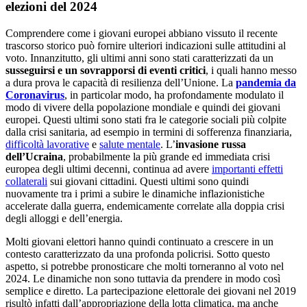
elezioni del 2024
Comprendere come i giovani europei abbiano vissuto il recente
trascorso storico può fornire ulteriori indicazioni sulle attitudini al
voto. Innanzitutto, gli ultimi anni sono stati caratterizzati da un
susseguirsi e un sovrapporsi di eventi critici
, i quali hanno messo
a dura prova le capacità di resilienza dell’Unione. La
pandemia da
Coronavirus
, in particolar modo, ha profondamente modulato il
modo di vivere della popolazione mondiale e quindi dei giovani
europei. Questi ultimi sono stati fra le categorie sociali più colpite
dalla crisi sanitaria, ad esempio in termini di sofferenza finanziaria,
difficoltà lavorative
e
salute mentale
. L’
invasione russa
dell’Ucraina
, probabilmente la più grande ed immediata crisi
europea degli ultimi decenni, continua ad avere
importanti effetti
collaterali
sui giovani cittadini. Questi ultimi sono quindi
nuovamente tra i primi a subire le dinamiche inflazionistiche
accelerate dalla guerra, endemicamente correlate alla doppia crisi
degli alloggi e dell’energia.
Molti giovani elettori hanno quindi continuato a crescere in un
contesto caratterizzato da una profonda policrisi. Sotto questo
aspetto, si potrebbe pronosticare che molti torneranno al voto nel
2024. Le dinamiche non sono tuttavia da prendere in modo così
semplice e diretto. La partecipazione elettorale dei giovani nel 2019
risultò infatti dall’appropriazione della lotta climatica, ma anche