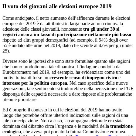
Il voto dei giovani alle elezioni europee 2019
Come anticipato, il netto aumento dell’affluenza durante le elezioni
europee del 2019 è da attribuirsi in larga parte ad una rinnovata
adesione delle classi giovanili, nonostante
tra gli under 39 si
registri ancora un tasso di partecipazione nettamente più basso
rispetto ad altri gruppi demografici (ad esempio, il 54% degli over
55 è andato alle urne nel 2019, dato che scende al 42% per gli under
25).
Diverse sono le ipotesi che sono state formulate quanto alle ragioni
che hanno prodotto una tale dinamica. L’indagine condotta da
Eurobarometro nel 2019, ad esempio, ha evidenziato come uno dei
motivi trainanti fosse un
crescente senso di impegno civico
e
interesse per la politica europea
. Nel caso specifico delle nuove
generazioni, tale sentimento si tradurrebbe nella percezione che l’UE
disponga delle capacità necessarie a dare risposte alle problematiche
ritenute prioritarie.
Ed è proprio il contesto in cui le elezioni del 2019 hanno avuto
luogo che potrebbe offrire ulteriori indicazioni sulle ragioni di una
tale partecipazione. Non a caso, la campagna elettorale era stata
dominata dal dibattito circa l’urgenza e le modalità della
transizione
ecologica
, che aveva poi portato la futura Commissione europea