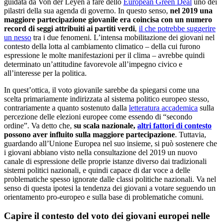
guidata da Von der Leyen a fare dello
European Green Deal
uno dei
pilastri della sua agenda di governo. In questo senso,
nel 2019 una
maggiore partecipazione giovanile era coincisa con un numero
record di seggi attribuiti ai partiti verdi
,
il che potrebbe suggerire
un nesso
tra i due fenomeni. L’intensa mobilitazione dei giovani nel
contesto della lotta al cambiamento climatico – della cui furono
espressione le molte manifestazioni per il clima – avrebbe quindi
determinato un’attitudine favorevole all’impegno civico e
all’interesse per la politica.
In quest’ottica, il voto giovanile sarebbe da spiegarsi come una
scelta primariamente indirizzata al sistema politico europeo stesso,
contrariamente a quanto sostenuto dalla
letteratura accademica
sulla
percezione delle elezioni europee come essendo di “secondo
ordine”. Va detto che,
su scala nazionale,
altri fattori di contesto
possono aver influito sulla maggiore partecipazione
. Tuttavia,
guardando all’Unione Europea nel suo insieme, si può sostenere che
i giovani abbiano visto nella consultazione del 2019 un nuovo
canale di espressione delle proprie istanze diverso dai tradizionali
sistemi politici nazionali, e quindi capace di dar voce a delle
problematiche spesso ignorate dalle classi politiche nazionali. Va nel
senso di questa ipotesi la tendenza dei giovani a votare seguendo un
orientamento pro-europeo e sulla base di problematiche comuni.
Capire il contesto del voto dei giovani europei nelle