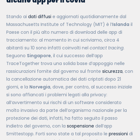
alcune app per il covid
Stando ai
dati
diffusi
e aggiornati quotidianamente dal
Massachusetts Institute of Technology
(MIT)
è l’
Islanda
il
Paese con il più alto numero di download delle app di
tracciamento: al momento in cui scriviamo, circa 4
abitanti su 10 sono infatti coinvolti nel
contact tracing
.
Seguono
Singapore
, il cui successo dell’app
TraceTogether trova una solida base d’appoggio nelle
rassicurazioni fornite dal governo sul fronte
sicurezza
, con
la cancellazione automatica dei dati criptati dopo 21
giorni, e la
Norvegia
, dove, per contro, al successo iniziale
si sono affiancati i problemi legati alla privacy:
all’avvertimento sui rischi di un software considerato
molto invasivo da parte dell’organismo nazionale per la
protezione dei dati, infatti, ha fatto seguito il passo
indietro del governo, con la
sospensione
dell’app
Smittestopp. Forti sono state a tal proposito le
pressioni
di