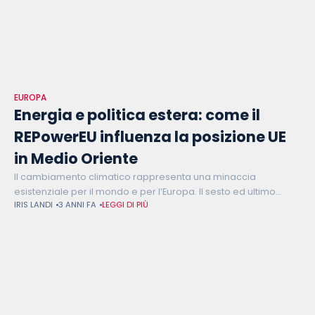
EUROPA
Energia e politica estera: come il
REPowerEU influenza la posizione UE
in Medio Oriente
Il cambiamento climatico rappresenta una minaccia
esistenziale per il mondo e per l’Europa. Il sesto ed ultimo
IRIS LANDI
3 ANNI FA
LEGGI DI PIÙ
rapporto prodotto dal Gruppo intergovernativo sui
cambiamenti climatici (IPCC) mostra chiaramente l’urgenza di