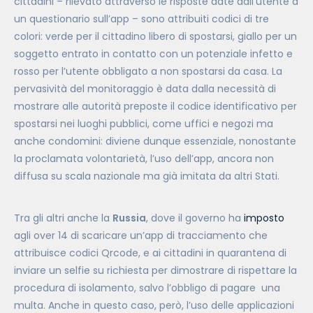
cittadini – rilevato attraverso le risposte date dall’utente a
un questionario sull’app – sono attribuiti codici di tre
colori: verde per il cittadino libero di spostarsi, giallo per un
soggetto entrato in contatto con un potenziale infetto e
rosso per l’utente obbligato a non spostarsi da casa. La
pervasività del monitoraggio è data dalla necessità di
mostrare alle autorità preposte il codice identificativo per
spostarsi nei luoghi pubblici, come uffici e negozi ma
anche condomini: diviene dunque essenziale, nonostante
la proclamata volontarietà, l’uso dell’app, ancora non
diffusa su scala nazionale ma già imitata da altri Stati.
Tra gli altri anche la
Russia
, dove il governo ha
imposto
agli over 14 di scaricare un’app di tracciamento che
attribuisce codici Qrcode, e ai cittadini in quarantena di
inviare un selfie su richiesta per dimostrare di rispettare la
procedura di isolamento, salvo l’obbligo di pagare una
multa. Anche in questo caso, però, l’uso delle applicazioni