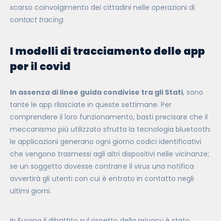
scarso coinvolgimento dei cittadini nelle operazioni di
c
ontact tracing
.
I modelli di tracciamento delle app
per il covid
In assenza di linee guida condivise tra gli Stati
, sono
tante le app rilasciate in queste settimane. Per
comprendere il loro funzionamento, basti precisare che il
meccanismo più utilizzato sfrutta la tecnologia bluetooth:
le applicazioni generano ogni giorno codici identificativi
che vengono trasmessi agli altri dispositivi nelle vicinanze;
se un soggetto dovesse contrarre il virus una notifica
avvertirà gli utenti con cui è entrato in contatto negli
ultimi giorni.
In Europa il dibattito sul rispetto della privacy è stato