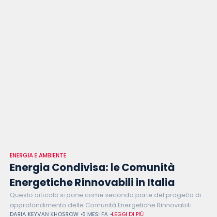
ENERGIA E AMBIENTE
Energia Condivisa: le Comunità
Energetiche Rinnovabili in Italia
Questo articolo si pone come seconda parte del progetto di
approfondimento delle Comunità Energetiche Rinnovabili
DARIA KEYVAN KHOSROW
5 MESI FA
LEGGI DI PIÙ
(CER). Il primo numero ha trattato il contesto europeo, la sua