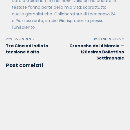
Nato a Galatina (Le) nel 1998. Dalla prima caduta le
testate fanno parte della mia vita: soprattutto
quelle giornalistiche. Collaboratore di Leccenews24
e Piazzasalento, studio Giurisprudenza presso
l'Unisalento.
POST PRECEDENTE
POST SUCCESSIVO
Tra Cina ed India la
Cronache dal 4 Marcio —
tensione è alta
120esimo Bollettino
Settimanale
Post correlati