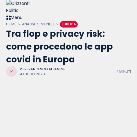
Skip
to
content
Menu
HOME
ANALISI
MONDO
EUROPA
Tra flop e privacy risk:
come procedono le app
covid in Europa
PIERFRANCESCO ALBANESE
4 MINUTI
4 LUGLIO 2020