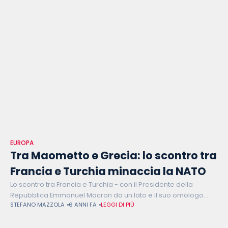
EUROPA
Tra Maometto e Grecia: lo scontro tra
Francia e Turchia minaccia la NATO
Lo scontro tra Francia e Turchia - con il Presidente della
Repubblica Emmanuel Macron da un lato e il suo omologo
STEFANO MAZZOLA
6 ANNI FA
LEGGI DI PIÙ
turco Recep Tayyip Erdogan dall'altro - sul laicismo dello