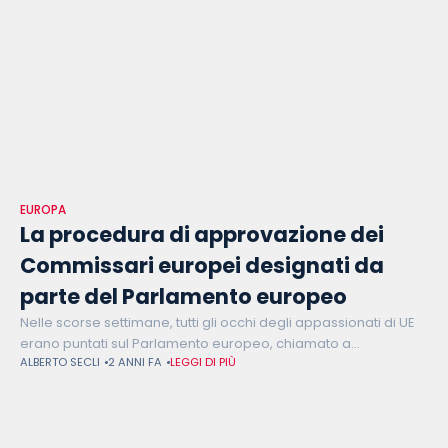
EUROPA
La procedura di approvazione dei
Commissari europei designati da
parte del Parlamento europeo
Nelle scorse settimane, tutti gli occhi degli appassionati di UE
erano puntati sul Parlamento europeo, chiamato a
ALBERTO SECLI
2 ANNI FA
LEGGI DI PIÙ
confermare i Commissari europei designati e, così facendo, a
dare ufficialmente il via