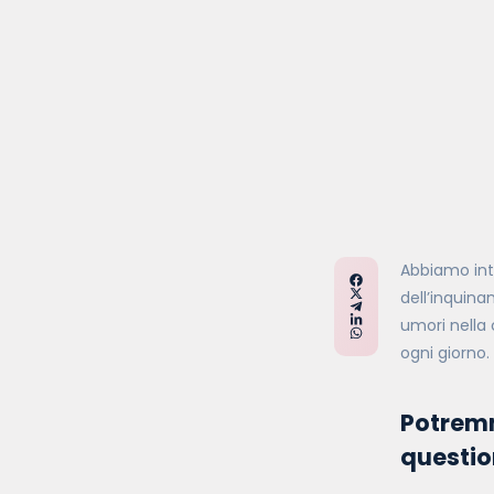
Abbiamo inte
dell’inquina
umori nella 
ogni giorno.
Potremm
questio