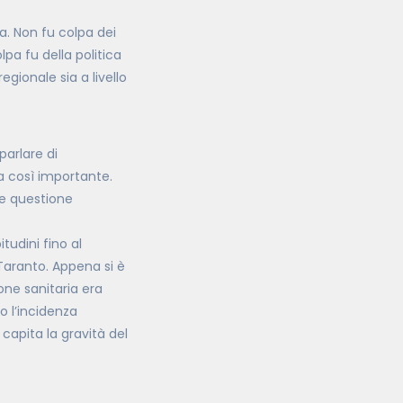
sa. Non fu colpa dei
lpa fu della politica
egionale sia a livello
arlare di
a così importante.
 e questione
tudini fino al
Taranto. Appena si è
one sanitaria era
o l’incidenza
 capita la gravità del