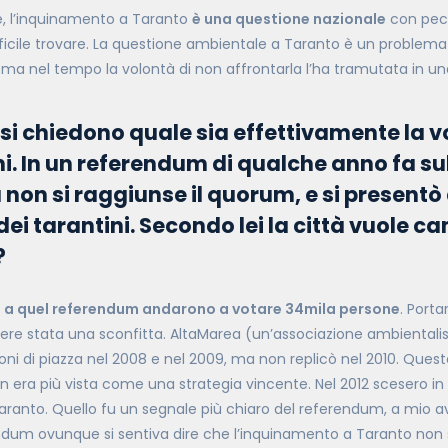
 l’inquinamento a Taranto
è una questione nazionale
con pecu
ficile trovare. La questione ambientale a Taranto è un problema
ma nel tempo la volontà di non affrontarla l’ha tramutata in una
 si chiedono quale sia effettivamente la v
ni. In un referendum di qualche anno fa su
a non si raggiunse il quorum, e si presentò
 dei tarantini. Secondo lei la città vuole 
?
o
a quel referendum andarono a votare 34mila persone
. Port
ere stata una sconfitta. AltaMarea (un’associazione ambientalis
ni di piazza nel 2008 e nel 2009, ma non replicò nel 2010. Ques
n era più vista come una strategia vincente. Nel 2012 scesero in
ranto. Quello fu un segnale più chiaro del referendum, a mio av
ndum ovunque si sentiva dire che l’inquinamento a Taranto non 