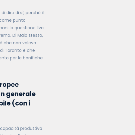
 dire di sì, perché il
e come punto
mani la questione Ilva
erno. Di Maio stesso,
 è che non voleva
 di Taranto e che
ento per le bonifiche
uropee
 in generale
ile (
con i
 capacità produttiva