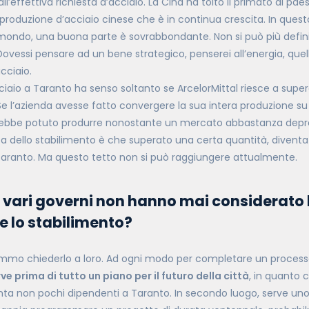
ll’effettiva richiesta d’acciaio. La Cina ha tolto il primato ai pae
produzione d’acciaio cinese che è in continua crescita. In quest
l mondo, una buona parte è sovrabbondante. Non si può più defin
Dovessi pensare ad un bene strategico, penserei all’energia, quel
cciaio.
iaio a Taranto ha senso soltanto se ArcelorMittal riesce a supera
Se l’azienda avesse fatto convergere la sua intera produzione s
ebbe potuto produrre nonostante un mercato abbastanza depre
ca dello stabilimento è che superato una certa quantità, divent
Taranto. Ma questo tetto non si può raggiungere attualmente.
i vari governi non hanno mai considerato l
e lo stabilimento?
mmo chiederlo a loro. Ad ogni modo per completare un processo
ve prima di tutto un piano per il futuro della città
, in quanto
nta non pochi dipendenti a Taranto. In secondo luogo, serve u