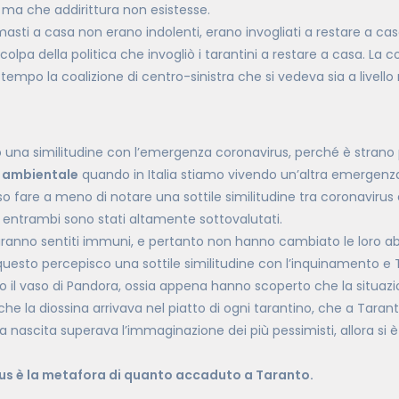
 ma che addirittura non esistesse.
rimasti a casa non erano indolenti, erano invogliati a restare a ca
 colpa della politica che invogliò i tarantini a restare a casa. La co
 tempo la coalizione di centro-sinistra che si vedeva sia a livello r
 una similitudine con l’emergenza coronavirus, perché è strano p
 ambientale
quando in Italia stiamo vivendo un’altra emergenz
 fare a meno di notare una sottile similitudine tra coronavirus
 entrambi sono stati altamente sottovalutati.
saranno sentiti immuni, e pertanto non hanno cambiato le loro abi
questo percepisco una sottile similitudine con l’inquinamento e 
 il vaso di Pandora, ossia appena hanno scoperto che la situazi
che la diossina arrivava nel piatto di ogni tarantino, che a Tarant
a nascita superava l’immaginazione dei più pessimisti, allora si è
rus è la metafora di quanto accaduto a Taranto.