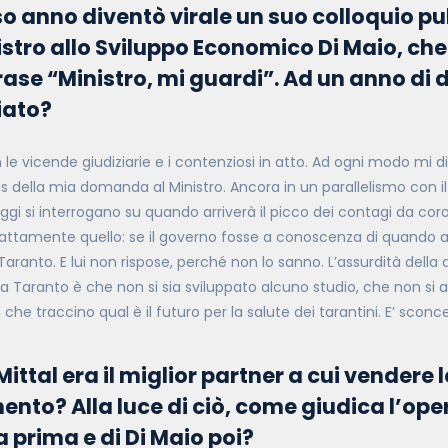
so anno diventò virale un suo colloquio p
nistro allo Sviluppo Economico Di Maio, ch
frase “Ministro, mi guardi”. Ad un anno di
iato?
n le vicende giudiziarie e i contenziosi in atto. Ad ogni modo mi d
us della mia domanda al Ministro. Ancora in un parallelismo con il
oggi si interrogano su quando arriverà il picco dei contagi da cor
attamente quello: se il governo fosse a conoscenza di quando arr
aranto. E lui non rispose, perché non lo sanno. L’assurdità della
 Taranto è che non si sia sviluppato alcuno studio, che non si a
 che traccino qual è il futuro per la salute dei tarantini. E’ sconc
ittal era il miglior partner a cui vendere l
ento? Alla luce di ciò, come giudica l’ope
 prima e di Di Maio poi?