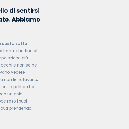
lo di sentirsi
Stato. Abbiamo
scosto sotto il
oblema, che fino al
opolazione più
i occhi e non se ne
evano vedere
ma non le notavano,
ui la politica ha
non un polo
be reso i suoi
 stava prendendo