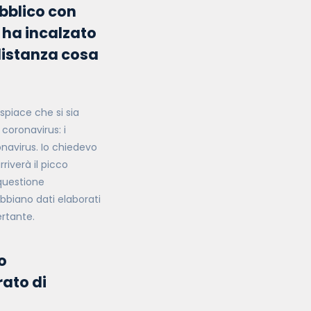
ubblico con
e ha incalzato
 distanza cosa
ispiace che si sia
 coronavirus: i
onavirus. Io chiedevo
iverà il picco
 questione
bbiano dati elaborati
ertante.
o
rato di