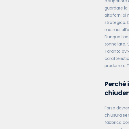
è superiore a
guardare la 
altoforni a
strategico. 
ma mai all’a
Dunque l’acc
tonnellate. 
Taranto avr
caratteristi
produrre a 
Perché 
chiuder
Forse dovre
chiusura
ser
fabbrica co