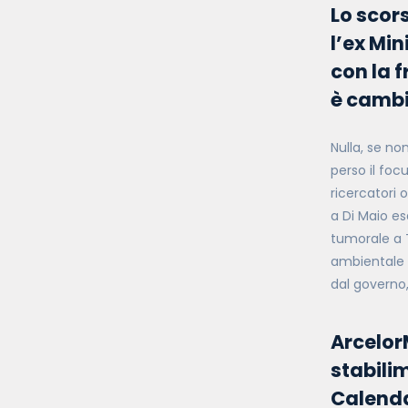
Lo scor
l’ex Mi
con la 
è camb
Nulla, se no
perso il foc
ricercatori 
a Di Maio es
tumorale a T
ambientale a
dal governo,
ArcelorM
stabilim
Calenda