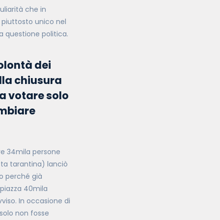
liarità che in
 piuttosto unico nel
 questione politica.
olontà dei
lla chiusura
 a votare solo
cambiare
are 34mila persone
ta tarantina) lanciò
to perché già
 piazza 40mila
viso. In occasione di
solo non fosse