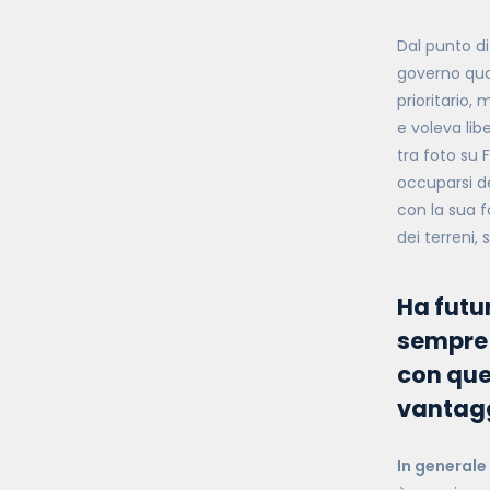
Dal punto di
governo qua
prioritario,
e voleva lib
tra foto su
occuparsi de
con la sua f
dei terreni,
Ha futu
sempre p
con que
vantag
In generale