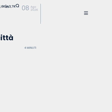
1,6K
3,7K
08
Ago
2026
ittà
4 MINUTI