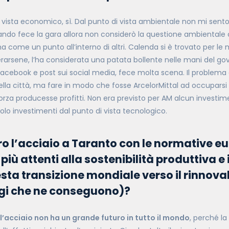
 vista economico, sì. Dal punto di vista ambientale non mi sento di
ndo fece la gara allora non considerò la questione ambiental
 ma come un punto all’interno di altri. Calenda si è trovato per le 
erarsene, l’ha considerata una patata bollente nelle mani del gov
 Facebook e post sui social media, fece molta scena. Il problema
lla città, ma fare in modo che fosse ArcelorMittal ad occuparsi
orza producesse profitti. Non era previsto per AM alcun investim
 solo investimenti dal punto di vista tecnologico.
ro l’acciaio a Taranto con le normative e
iù attenti alla sostenibilità produttiva e
sta transizione mondiale verso il rinnovab
gi che ne conseguono
)?
 l’acciaio non ha un grande futuro in tutto il mondo
, perché la