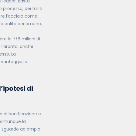
si leader. Basta
o processo, dei tanti
ire l’acciaio come
la pulita perlomeno,
re le 7/8 milioni di
u Taranto, anche
sso. La
a vantaggioso
’ipotesi di
 di bonificazione e
 comunque la
no sguardo ad ampio