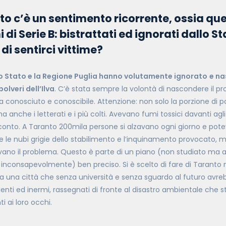
o c’è un sentimento ricorrente, ossia quel
i di Serie B: bistrattati ed ignorati dallo 
o di sentirci vittime?
o Stato e la Regione Puglia hanno volutamente ignorato
e na
olveri dell’Ilva
. C’è stata sempre la volontà di nascondere il pr
 conosciuto e conoscibile. Attenzione: non solo la porzione di p
a anche i letterati e i più colti. Avevano fumi tossici davanti agl
onto. A Taranto 200mila persone si alzavano ogni giorno e pot
 le nubi grigie dello stabilimento e l’inquinamento provocato, 
ano il problema. Questo è parte di un piano (non studiato ma a c
 inconsapevolmente) ben preciso. Si è scelto di fare di Taranto 
a una città che senza università e senza sguardo al futuro avreb
ienti ed inermi, rassegnati di fronte al disastro ambientale che
i ai loro occhi.