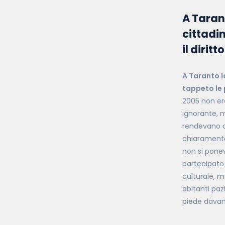
A Tarant
cittadin
il diritt
A Taranto l
tappeto le p
2005 non era
ignorante, m
rendevano c
chiaramente
non si ponev
partecipato
culturale, m
abitanti paz
piede davant