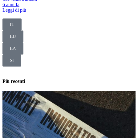
6 anni fa
Leggi di più
IT
EU
EA
SI
Più recenti