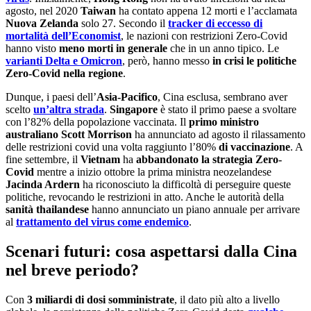
agosto, nel 2020
Taiwan
ha contato appena 12 morti e l’acclamata
Nuova Zelanda
solo 27. Secondo il
tracker di eccesso di
mortalità dell’Economist
, le nazioni con restrizioni Zero-Covid
hanno visto
meno morti in generale
che in un anno tipico. Le
varianti Delta e Omicron
, però, hanno messo
in crisi le politiche
Zero-Covid nella regione
.
Dunque, i paesi dell’
Asia-Pacifico
, Cina esclusa, sembrano aver
scelto
un’altra strada
.
Singapore
è stato il primo paese a svoltare
con l’82% della popolazione vaccinata. Il
primo ministro
australiano
Scott Morrison
ha annunciato ad agosto il rilassamento
delle restrizioni covid una volta raggiunto l’80%
di vaccinazione
. A
fine settembre, il
Vietnam
ha
abbandonato la strategia Zero-
Covid
mentre a inizio ottobre la prima ministra neozelandese
Jacinda Ardern
ha riconosciuto la difficoltà di perseguire queste
politiche, revocando le restrizioni in atto. Anche le autorità della
sanità thailandese
hanno annunciato un piano annuale per arrivare
al
trattamento del virus come endemico
.
Scenari futuri: cosa aspettarsi dalla Cina
nel breve periodo?
Con
3 miliardi di dosi somministrate
, il dato più alto a livello