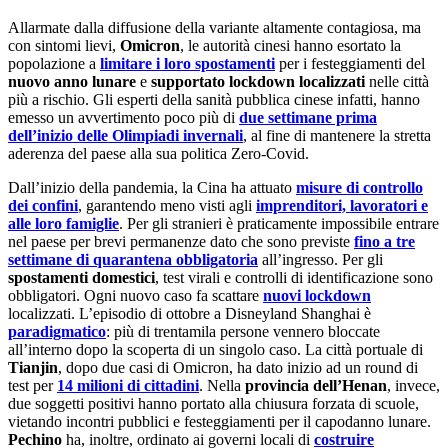
Allarmate dalla diffusione della variante altamente contagiosa, ma
con sintomi lievi,
Omicron
, le autorità cinesi hanno esortato la
popolazione a
limitare i loro spostamenti
per i festeggiamenti del
nuovo anno lunare
e
supportato lockdown localizzati
nelle città
più a rischio. Gli esperti della sanità pubblica cinese infatti, hanno
emesso un avvertimento poco più di
due settimane prima
dell’inizio delle Olimpiadi invernali
, al fine di mantenere la stretta
aderenza del paese alla sua politica Zero-Covid.
Dall’inizio della pandemia, la Cina ha attuato
misure di controllo
dei confini
, garantendo meno visti agli
imprenditori, lavoratori e
alle loro famiglie
. Per gli stranieri è praticamente impossibile entrare
nel paese per brevi permanenze dato che sono previste
fino a tre
settimane di quarantena obbligatoria
all’ingresso. Per gli
spostamenti domestici
, test virali e controlli di identificazione sono
obbligatori. Ogni nuovo caso fa scattare
nuovi lockdown
localizzati. L’episodio di ottobre a Disneyland Shanghai è
paradigmatico
: più di trentamila persone vennero bloccate
all’interno dopo la scoperta di un singolo caso. La città portuale di
Tianjin
, dopo due casi di Omicron, ha dato inizio ad un round di
test per
14 milioni di cittadini
. Nella
provincia dell’Henan
, invece,
due soggetti positivi hanno portato alla chiusura forzata di scuole,
vietando incontri pubblici e festeggiamenti per il capodanno lunare.
Pechino
ha, inoltre, ordinato ai governi locali di
costruire