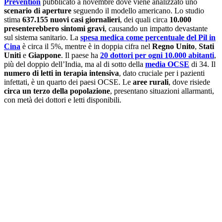
Prevention
pubblicato a novembre dove viene analizzato uno
scenario di aperture
seguendo il modello americano. Lo studio
stima
637.155 nuovi casi giornalieri
, dei quali circa
10.000
presenterebbero sintomi gravi
, causando un impatto devastante
sul sistema sanitario. La
spesa medica come percentuale del Pil in
Cina
è circa il 5%, mentre è in doppia cifra nel
Regno Unito
,
Stati
Uniti
e
Giappone
. Il paese ha
20 dottori per ogni 10.000 abitanti
,
più del doppio dell’India, ma al di sotto della
media OCSE
di 34. Il
numero di letti in terapia intensiva
, dato cruciale per i pazienti
infettati, è un quarto dei paesi OCSE. Le
aree rurali
, dove risiede
circa un terzo della popolazione
, presentano situazioni allarmanti,
con metà dei dottori e letti disponibili.