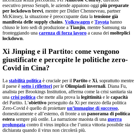
esecutivo presso Seraph, le aziende appaiono oggi
più preparate
per lockdown brevi
, mentre per Didier Chenneveau, partner
McKinsey, la situazione è preoccupante data la
tensione già
manifesta delle supply chains
.
Volkswagen
e
Toyota
hanno
chiuso le loro sedi di produzione a
Tianjin
, mentre Samsung sta
fronteggiando una
carenza di forza lavoro
a causa dei
molteplici
lockdown
.
Xi Jinping e il Partito: come vengono
giustificate e percepite le politiche zero-
Covid in Cina?
La
stabilità politica
è cruciale per il
Partito
e
Xi
, soprattutto mentre
il paese è
sotto i riflettori
per le
Olimpiadi invernali
. Diana Fu,
analista per Brookings Institution, afferma come la crisi sanitaria sia
una
crisi politica
che mette alla prova la
legittimità
e le
capacità
del Partito. L’
obiettivo
perseguito da Xi per mezzo della politica
Zero-Covid è quello di proiettare
un’immagine di successo
,
domesticamente e all’esterno, di fronte a un
panorama di politica
estera
sempre più ostile. La narrazione maoista di una
guerra
prolungata
contro il virus implica che l’unica vittoria possibile sia
dichiarata quando il virus non circolerà più.