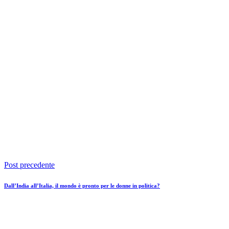
Post precedente
Dall’India all’Italia, il mondo è pronto per le donne in politica?