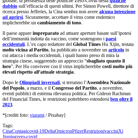
globale, la persistenza delle politiche Zero-Covid desta
qualche
dubbio
sull’efficacia di questi ultimi. Per Simon Powell, direttore di
ricerca presso Jefferies, la Cina sembra non avere
alcuna intenzione
ad aprirsi
. Sicuramente, accettare il virus come endemico
implicherebbe un
cambiamento di tono
.
Il paese appare
impreparato
ad attuare aperture basate sull’ipotesi
dell’immunità indotta da vaccino, come sostengono i
paesi
occidentali
. L’ex capo redattore del
Global Times
Hu Xijin, testata
molto vicina al Partito
, ha pubblicato a novembre un
articolo
in
cui attacca i media occidentali, i quali hanno preso di mira la
strategia cinese, suggerendo un approccio “
sbagliato quanto il
loro
”. Per Hu convivere con il virus implicherebbe
costi molto più
elevati rispetto all’attuale strategia
.
Dopo le
Olimpiadi invernali
, si terranno l’
Assemblea Nazionale
del Popolo
, a marzo, e il
Congresso del Partito
, a novembre,
eventi pubblici di estrema rilevanza politica. Per Gideon Rachman
del Financial Times, le restrizioni potrebbero estendersi
ben oltre il
2023
.
*[crediti foto:
viarami
/ Pixabay]
Tags:
Cina
Contagi
covid-19
Delta
Omicron
Pfizer
Restrizioni
vaccini
Xi
Jinping
zero-covid