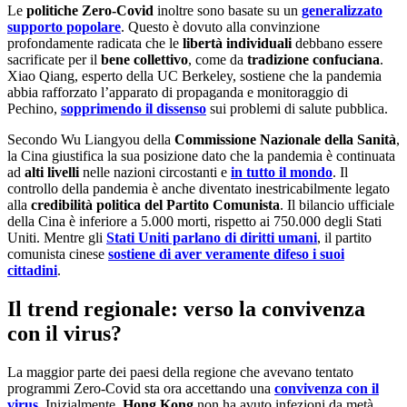
Le
politiche Zero-Covid
inoltre sono basate su un
generalizzato
supporto popolare
. Questo è dovuto alla convinzione
profondamente radicata che le
libertà individuali
debbano essere
sacrificate per il
bene collettivo
, come da
tradizione confuciana
.
Xiao Qiang, esperto della UC Berkeley, sostiene che la pandemia
abbia rafforzato l’apparato di propaganda e monitoraggio di
Pechino,
sopprimendo il dissenso
sui problemi di salute pubblica.
Secondo Wu Liangyou della
Commissione Nazionale della Sanità
,
la Cina giustifica la sua posizione dato che la pandemia è continuata
ad
alti livelli
nelle nazioni circostanti e
in tutto il mondo
. Il
controllo della pandemia è anche diventato inestricabilmente legato
alla
credibilità politica del Partito Comunista
. Il bilancio ufficiale
della Cina è inferiore a 5.000 morti, rispetto ai 750.000 degli Stati
Uniti. Mentre gli
Stati Uniti parlano di diritti umani
, il partito
comunista cinese
sostiene di aver veramente difeso i suoi
cittadini
.
Il trend regionale: verso la convivenza
con il virus?
La maggior parte dei paesi della regione che avevano tentato
programmi Zero-Covid sta ora accettando una
convivenza con il
virus
. Inizialmente,
Hong Kong
non ha avuto infezioni da metà