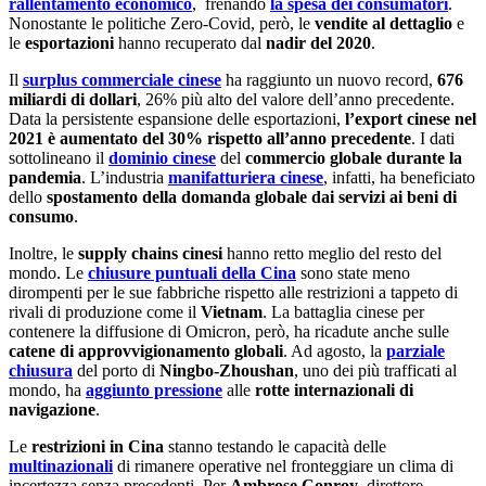
rallentamento economico
, frenando
la spesa dei consumatori
.
Nonostante le politiche Zero-Covid, però, le
vendite al dettaglio
e
le
esportazioni
hanno recuperato dal
nadir del 2020
.
Il
surplus commerciale cinese
ha raggiunto un nuovo record,
676
miliardi di dollari
, 26% più alto del valore dell’anno precedente.
Data la persistente espansione delle esportazioni,
l’export cinese nel
2021 è aumentato del 30% rispetto all’anno precedente
. I dati
sottolineano il
dominio cinese
del
commercio globale durante la
pandemia
. L’industria
manifatturiera cinese
, infatti, ha beneficiato
dello
spostamento della domanda globale dai servizi ai beni di
consumo
.
Inoltre, le
supply chains cinesi
hanno retto meglio del resto del
mondo. Le
chiusure puntuali della Cina
sono state meno
dirompenti per le sue fabbriche rispetto alle restrizioni a tappeto di
rivali di produzione come il
Vietnam
. La battaglia cinese per
contenere la diffusione di Omicron, però, ha ricadute anche sulle
catene di approvvigionamento globali
. Ad agosto, la
parziale
chiusura
del porto di
Ningbo-Zhoushan
, uno dei più trafficati al
mondo, ha
aggiunto pressione
alle
rotte internazionali di
navigazione
.
Le
restrizioni in Cina
stanno testando le capacità delle
multinazionali
di rimanere operative nel fronteggiare un clima di
incertezza senza precedenti. Per
Ambrose Conroy
, direttore