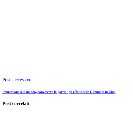
Post successivo
Impressionare il mondo, convincere la patria: gli effetti delle Olimpiadi in Cina
Post correlati