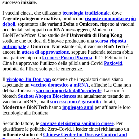
successo iniziale
.
I vaccini cinesi, che utilizzano
tecnologia tradizionale
, dove
l’agente patogeno è inattivo
, producono
risposte immunitarie più
deboli
, soprattutto alle varianti
Delta
e
Omicron
, rispetto ai vaccini
occidentali sviluppati con
RNA messaggero
, Moderna e
BioNTech/Pfizer. Uno studio dell’
Università di Hong Kong
sostiene che tre dosi di Sinovac producano una
scarsa risposta
anticorpale
a
Omicron
. Nonostante ciò, il vaccino
BioNTech
è
ancora in
attesa di approvazione
, seppure l’azienda tedesca abbia
una partnership con
la cinese Fosun Pharma
. Il 12 Febbraio la
Cina ha approvato l’utilizzo della pillola anti-Covid
Paxlovid
,
prodotta da Pfizer, solo per le emergenze.
Il
virologo Jin Don-yan
sostiene che i regolatori cinesi stiano
aspettando un
vaccino domestico a mRNA
, affinché la Cina non
debba affidarsi a
vaccini importati dall’occidente
. La società
biotech
Suzhou Abogen Biosciences
sta attualmente testando un
vaccino a mRNA, ma il
successo non è garantito
. Infatti,
Moderna
e
BioNTech
hanno
impiegato anni
per affinare le loro
tecnologie alla frontiera.
Secondo fattore, le
carenze del sistema sanitario cinese
. Per
giustificare le politiche Zero-Covid, i leader cinesi richiamano un
influente studio
del
Chinese Center for Disease Control and