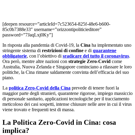
[deepen resource=”articleId=7c523654-825f-48e6-b600-
85c0b7388e33″ username=”orizzontipoliticieditore”
password=”7JaqLxj0Ky”]
In risposta alla pandemia di Covid-19, la
Cina
ha implementato uno
stringente sistema di
restrizioni di confine
e di
quarantene
obbligatorie
, con l’obiettivo di
sradicare del tutto il coronavirus
.
Ora però, mentre altre nazioni con
strategie Zero-Covid
come
Australia, Nuova Zelanda e Singapore cominciano a rilassare le loro
politiche, la Cina rimane saldamente convinta dell’efficacia del suo
piano.
La
politica Zero-Covid della Cina
prevede di tenere fuori la
maggior parte degli stranieri, quarantene rigorose, impiego massiccio
di personale sanitario, applicazioni tecnologiche per il tracciamento
meticoloso dei casi sospetti, intense chiusure nelle aree in cui il virus
viene trovato e frequenti test di massa.
La Politica Zero-Covid in Cina: cosa
implica?