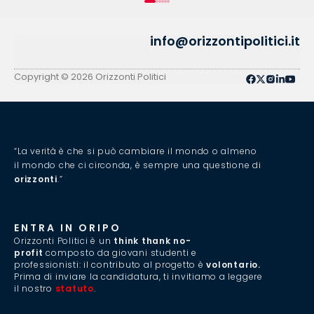
info@orizzontipolitici.it
Copyright © 2026 Orizzonti Politici
“La verità è che si può cambiare il mondo o almeno
il mondo che ci circonda, è sempre una questione di
orizzonti
.”
ENTRA IN ORIPO
Orizzonti Politici è un
think thank no-
profit
composto da giovani studenti e
professionisti: il contributo al progetto è
volontario.
Prima di inviare la candidatura, ti invitiamo a leggere
il nostro
statuto
.