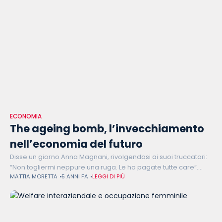
ECONOMIA
The ageing bomb, l’invecchiamento
nell’economia del futuro
Disse un giorno Anna Magnani, rivolgendosi ai suoi truccatori:
“Non togliermi neppure una ruga. Le ho pagate tutte care”.
MATTIA MORETTA
5 ANNI FA
LEGGI DI PIÙ
Ebbene, invecchiare costa e non poco. E la popolazione
italiana, così