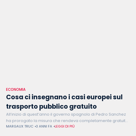
ECONOMIA
Cosa ci insegnano i casi europei sul
trasporto pubblico gratuito
All’inizio di quest’anno il governo spagnolo di Pedro Sanchez
ha prorogato la misura che rendeva completamente gratuite
MARGAUX TRUC
3 ANNI FA
LEGGI DI PIÙ
le tratte ferroviarie del paese di corta e media distanza. Prima
della Spagna