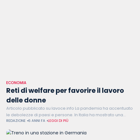
ECONOMIA
Reti di welfare per favorire il lavoro
delle donne
Articolo pubblicato su lavoce.info La pandemia ha accentuato
le debolezze di paesi e persone. In Italia ha mostrato una
REDAZIONE
6 ANNI FA
LEGGI DI PIÙ
volta di più la difficoltà delle donne di conciliare lavoro e