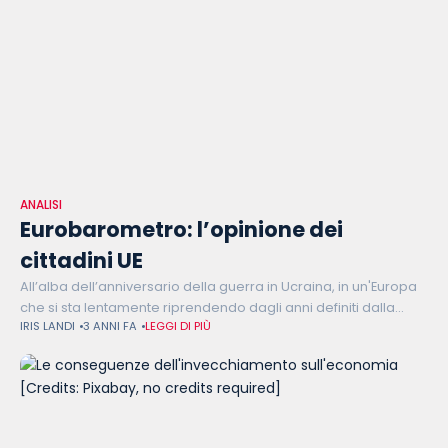
ANALISI
Eurobarometro: l’opinione dei
cittadini UE
All’alba dell’anniversario della guerra in Ucraina, in un'Europa
che si sta lentamente riprendendo dagli anni definiti dalla
IRIS LANDI
3 ANNI FA
LEGGI DI PIÙ
pandemia da COVID-19 e dai suoi gravi effetti sull’economia, i
cittadini ribadiscono il