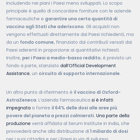
includendo nei piani i Paesi meno sviluppati. Lo scopo
principale è
quello di concordare forniture con le aziende
farmaceutiche e
garantire una certa quantità di
vaccino agli Stati che aderiscono
. Gli acquisti non
vengono effettuati direttamente dai Paesi richiedenti, ma
da un
fondo comune
, finanziato dai contributi versati dai
Paesi aderenti in proporzione ai quantitativi richiesti.
Inoltre,
per i Paesi a medio-basso reddito
, è previsto un
fondo a parte, stanziato
dall’Official Development
Assistance
, un
circuito di supporto internazionale
.
Un altro punto di riferimento è
il vaccino di Oxford-
AstraZeneca
. L’azienda farmaceutica
si è infatti
impegnata
a fornire
il 64% delle dosi alle aree più
povere del pianeta a prezzi calmierati
.
Una parte della
produzione
verrà affidata al Serum Institute in India, che
provvederà anche alla distribuzione di
1 miliardo di dosi
per i suoi cittadini e per i Paesi in via di sviluppo.