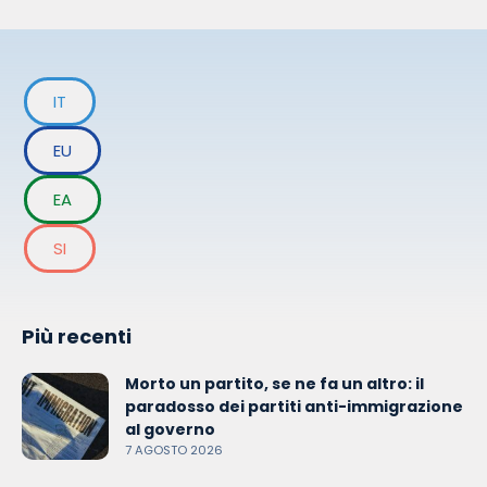
IT
EU
EA
SI
Più recenti
Morto un partito, se ne fa un altro: il
paradosso dei partiti anti-immigrazione
al governo
7 AGOSTO 2026