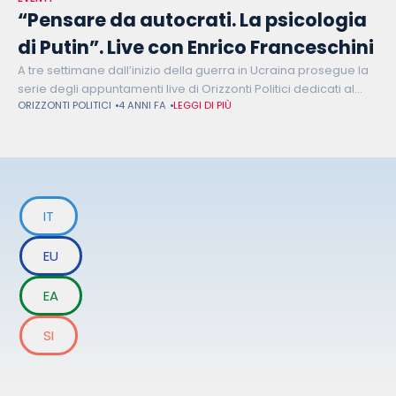
“Pensare da autocrati. La psicologia
di Putin”. Live con Enrico Franceschini
A tre settimane dall’inizio della guerra in Ucraina prosegue la
serie degli appuntamenti live di Orizzonti Politici dedicati al
ORIZZONTI POLITICI
4 ANNI FA
LEGGI DI PIÙ
conflitto, alle sue conseguenze e ai suoi protagonisti. Il terzo
appuntamento
IT
EU
EA
SI