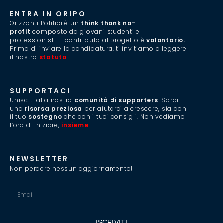
ENTRA IN ORIPO
Orizzonti Politici è un
think thank no-
profit
composto da giovani studenti e
professionisti: il contributo al progetto è
volontario.
Prima di inviare la candidatura, ti invitiamo a leggere
il nostro
statuto
.
SUPPORTACI
Unisciti alla nostra
comunità di supporters
. Sarai
una
risorsa preziosa
per aiutarci a crescere, sia con
il tuo
sostegno
che con i tuoi consigli. Non vediamo
l’ora di iniziare,
insieme
.
NEWSLETTER
Non perdere nessun aggiornamento!
ISCRIVITI