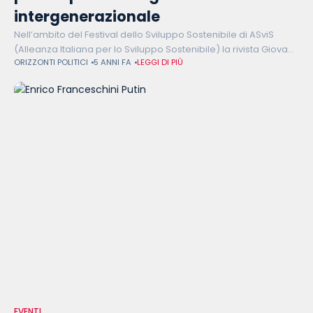
intergenerazionale
Nell’ambito del Festival dello Sviluppo Sostenibile di ASviS
(Alleanza Italiana per lo Sviluppo Sostenibile) la rivista Giovani
ORIZZONTI POLITICI
5 ANNI FA
LEGGI DI PIÙ
e comunità locali di Orizzontegiovani e Cantiere Giovani
hanno organizzato l’evento “Cambiamenti necessari
EVENTI