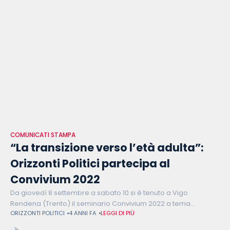
COMUNICATI STAMPA
“La transizione verso l’età adulta”:
Orizzonti Politici partecipa al
Convivium 2022
Da giovedì 8 settembre a sabato 10 si è tenuto a Vigo
Rendena (Trento) il seminario Convivium 2022 a tema
ORIZZONTI POLITICI
4 ANNI FA
LEGGI DI PIÙ
“Conciliare valori e contesti, crescere nella professionalità,
inserirsi nella comunità: