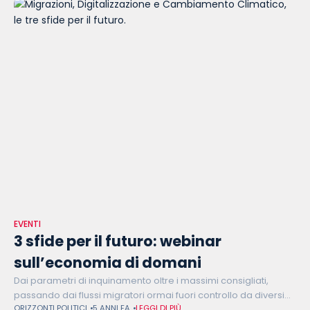
EVENTI
3 sfide per il futuro: webinar
sull’economia di domani
Dai parametri di inquinamento oltre i massimi consigliati,
passando dai flussi migratori ormai fuori controllo da diversi
ORIZZONTI POLITICI
5 ANNI FA
LEGGI DI PIÙ
anni sino ai ritardi per una cashless society, nei prossimi l’Italia,