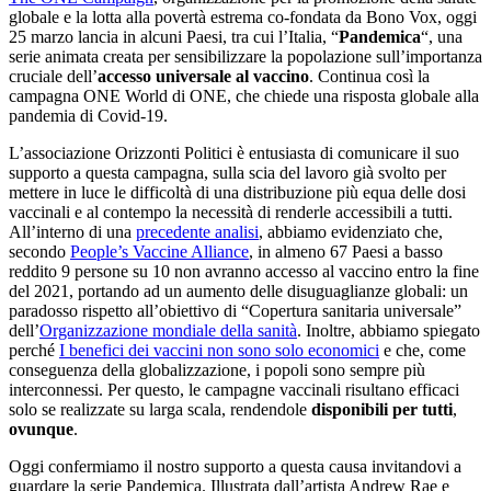
globale e la lotta alla povertà estrema co-fondata da Bono Vox, oggi
25 marzo lancia in alcuni Paesi, tra cui l’Italia, “
Pandemica
“, una
serie animata creata per sensibilizzare la popolazione sull’importanza
cruciale dell’
accesso universale al vaccino
. Continua così la
campagna ONE World di ONE, che chiede una risposta globale alla
pandemia di Covid-19.
L’associazione Orizzonti Politici è entusiasta di comunicare il suo
supporto a questa campagna, sulla scia del lavoro già svolto per
mettere in luce le difficoltà di una distribuzione più equa delle dosi
vaccinali e al contempo la necessità di renderle accessibili a tutti.
All’interno di una
precedente analisi
, abbiamo evidenziato che,
secondo
People’s Vaccine Alliance
, in almeno 67 Paesi a basso
reddito 9 persone su 10 non avranno accesso al vaccino entro la fine
del 2021, portando ad un aumento delle disuguaglianze globali: un
paradosso rispetto all’obiettivo di “Copertura sanitaria universale”
dell’
Organizzazione mondiale della sanità
. Inoltre, abbiamo spiegato
perché
I benefici dei vaccini non sono solo economici
e che, come
conseguenza della globalizzazione, i popoli sono sempre più
interconnessi. Per questo, le campagne vaccinali risultano efficaci
solo se realizzate su larga scala, rendendole
disponibili per tutti
,
ovunque
.
Oggi confermiamo il nostro supporto a questa causa invitandovi a
guardare la serie Pandemica. Illustrata dall’artista Andrew Rae e