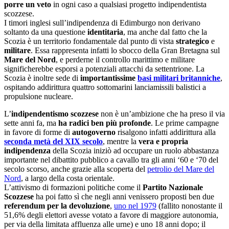
porre un veto
in ogni caso a qualsiasi progetto indipendentista
scozzese.
I timori inglesi sull’indipendenza di Edimburgo non derivano
soltanto da una questione
identitaria
, ma anche dal fatto che la
Scozia è un territorio fondamentale dal punto di vista
strategico
e
militare
. Essa rappresenta infatti lo sbocco della Gran Bretagna sul
Mare del Nord
, e perderne il controllo marittimo e militare
significherebbe esporsi a potenziali attacchi da settentrione. La
Scozia è inoltre sede di
importantissime
basi militari britanniche
,
ospitando addirittura quattro sottomarini lanciamissili balistici a
propulsione nucleare.
L’
indipendentismo scozzese
non è un’ambizione che ha preso il via
sette anni fa, ma
ha radici ben più profonde
.
Le prime campagne
in favore di forme di
autogoverno
risalgono infatti addirittura alla
seconda metà del XIX secolo
, mentre la
vera e propria
indipendenza
della Scozia iniziò ad occupare un ruolo abbastanza
importante nel dibattito pubblico a cavallo tra gli anni ‘60 e ‘70 del
secolo scorso, anche grazie alla scoperta del
petrolio del Mare del
Nord
, a largo della costa orientale.
L’attivismo di formazioni politiche come il
Partito Nazionale
Scozzese
ha poi fatto sì che negli anni venissero proposti ben due
referendum per la devoluzione
,
uno nel 1979
(fallito nonostante il
51,6% degli elettori avesse votato a favore di maggiore autonomia,
per via della limitata affluenza alle urne) e uno 18 anni dopo; il