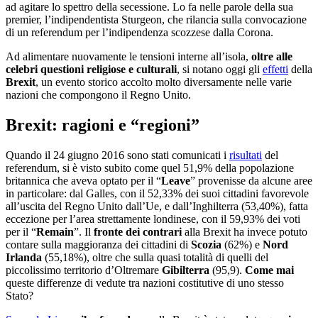
ad agitare lo spettro della secessione. Lo fa nelle parole della sua
premier, l’indipendentista Sturgeon, che rilancia sulla convocazione
di un referendum per l’indipendenza scozzese dalla Corona.
Ad alimentare nuovamente le tensioni interne all’isola,
oltre alle
celebri questioni religiose e culturali
, si notano oggi gli
effetti
della
Brexit
, un evento storico accolto molto diversamente nelle varie
nazioni che compongono il Regno Unito.
Brexit: ragioni e “regioni”
Quando il 24 giugno 2016 sono stati comunicati i
risultati
del
referendum, si è visto subito come quel 51,9% della popolazione
britannica che aveva optato per il “
Leave
” provenisse da alcune aree
in particolare: dal Galles, con il 52,33% dei suoi cittadini favorevole
all’uscita del Regno Unito dall’Ue, e dall’Inghilterra (53,40%), fatta
eccezione per l’area strettamente londinese, con il 59,93% dei voti
per il “
Remain
”.
Il
fronte dei contrari
alla Brexit ha invece potuto
contare sulla maggioranza dei cittadini di
Scozia
(62%) e
Nord
Irlanda
(55,18%), oltre che sulla quasi totalità di quelli del
piccolissimo territorio d’Oltremare
Gibilterra
(95,9).
Come mai
queste differenze di vedute tra nazioni costitutive di uno stesso
Stato?