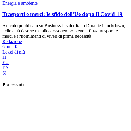
Energia e ambiente
Trasporti e merci: le sfide dell’Ue dopo il Covid-19
Articolo pubblicato su Business Insider Italia Durante il lockdown,
nelle città deserte ma allo stesso tempo piene: i flussi trasporti e
merci e i rifornimenti di viveri di prima necessità,
Redazione
6 anni fa
Leggi di più
IT
EU
EA
SI
Più recenti