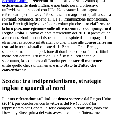
Secondo Limes
,
il referendum
sulla Brexit è stato voluto
quasi
esclusivamente dagli inglesi
, e non tanto per il progressivo
raffreddarsi dei rapporti con l’Ue.
Nonostante la campagna
referendaria per il “Leave” fosse basata su argomenti quali la scarsa
sovranità britannica rispetto all’Ue e l’immigrazione incontrollata,
con la Brexit gli inglesi avrebbero voluto più che altro
riaffermare
la loro posizione egemone sulle altre nazioni che compongono il
Regno Unito
.
L’ormai celebre referendum del 2016 si presta quindi
a considerazioni ulteriori rispetto a quelle spinte dalla propaganda:
gli inglesi avrebbero infatti ritenuto che, grazie alle
conseguenze sui
trattati internazionali
causate dalla Brexit, la Gran Bretagna
sarebbe tornata in una posizione di dominio, con confini marittimi
molto ben definiti. L’uscita dall’Ue è stata quindi anche, e
soprattutto, la scommessa di Londra per
tentare di mantenere
unito
quello che, storicamente, è
uno Stato tutt’altro che
convenzionale
.
Scozia: tra indipendentismo, strategie
inglesi e sguardi al nord
Il primo
referendum sull’indipendenza scozzese
dal Regno Unito
(
2014)
, pur conclusosi con la
vittoria del No
(55,30%) ha
rappresentato per Londra un forte campanello d’allarme, tanto che
Downing Street prima del voto aveva dichiarato l’intenzione di