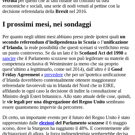
vetrina
per quello che ai fatti rimane un conflitto su basi
economiche e sociali, una serie di nodi venuti al pettine con la
decisione referendaria della
Brexit
nel 2016.
I prossimi mesi, nei sondaggi
Per quanto negli ultimi mesi abbiano preso piede ipotesi quali
un
secondo referendum d’indipendenza in Scozia
o l’
unificazione
d’Irlanda
, la reale possibilità che questi scenari si verifichino resta
un punto controverso. Se da un lato è lo
Scotland Act del 1998
a
sancire
che il Parlamento scozzese non può legiferare su materie di
competenza esclusiva di Westminster (a meno che sia proprio
quest’ultimo a legittimarlo, come nel 2014), dall’altro è il
Good
Friday Agreement
a
prevedere
che per un’ipotetica unificazione
d’Irlanda dovrebbero contestualmente ottenere maggioranze
referendarie favorevoli sia in Irlanda del Nord che in EIRE,
affidando in ogni caso la decisione di indire la consultazione al
Ministro degli Esteri britannico. Allo stato attuale delle cose, quindi,
le
vie legali per una disgregazione del Regno Unito
sembrano
essere quantomeno impervie da percorrere.
Di certo, un importante evento per il futuro del Regno Unito è stato
rappresentato dalle
elezioni
del Parlamento scozzese
il 6 maggio
scorso, dove la Sturgeon ha raggiunto il 48%. E coerentemente alle
dichiarazioni di allora, la forza indipendentista sembrerebbe
decisa