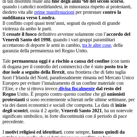
di tali disordini risale alla
fine degli anni ‘60 del secolo scorso
,
quando i cattolici nordirlandesi, in minoranza rispetto
ai protestanti,
diedero vita alle
prime manifestazioni
per protestare
contro la
sudditanza verso Londra
.
Il conflitto coprì quasi trent’anni, segnati da episodi di grande
violenza da ambo le parti.
Il
cessate il fuoco
definitivo avvenne solamente con l’
accordo del
Venerdì Santo del 1998
, quando i vari gruppi paramilitari
accettarono di deporre le armi in cambio,
tra le altre cose
, della
garanzia della permanenza nel Regno Unito.
Tale
permanenza oggi è a rischio a causa del confine
(con tanto
di dogana per il controllo del commercio) che è stato
posto tra le
due isole a seguito della Brexit
, una frontiera che di fatto taglia
fuori l’Irlanda del Nord, paradossalmente rimasta nel Mercato Unico
Europeo per evitare l’innalzamento di un confine materiale con
l’Eire, e che si ritrova invece
divisa fiscalmente
dal resto del
Regno
Unito.
È proprio contro questo confine che gli
unionisti
protestanti
si sono recentemente schierati nelle ultime settimane
, per
via dei danni economici e sociali che comporta. La data di
inizio
degli scontri
, ossia il 2 aprile,
Venerdì Santo 2021
, ha un notevole
significato simbolico, in forte discontinuità con il periodo di pace
precedente.
I
motivi religiosi ed identitari
, come sempre,
fanno quindi da