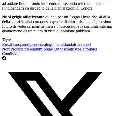
ad andare fino in fondo indicendo un secondo referendum per
l’indipendenza a discapito delle dichiarazioni di Londra.
Nubi grigie all’orizzonte
quindi, per un Regno Unito che, al di là
della sua abitualità con questo genere di clima, rischia nel prossimo
futuro di veder seriamente messa in discussione la sua unità interna,
quantomeno da un punto di vista di opinione pubblica.
Tags:
Brexit
Europa
indipendenza
Inghilterra
irlanda
Irlanda del
Nord
Proteste
referendum
Regno Unito
scontri
scozia
troubles
Condividi: