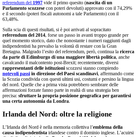
referendum del
1997
vide il primo quesito (
nascita di un
Parlamento scozzese
con poteri devoluti) approvato con il 74,29%
e il secondo (poteri fiscali autonomi a tale Parlamento) con il
63,48%.
Sulla scia di questi risultati, si è poi arrivati al sopracitato
referendum del 2014
, forse un passo in avanti troppo grande per
quel momento storico, dato che nonostante i numeri raggiunti dagli
indipendentisti ha prevalso la volontà di restare con la Gran
Bretagna. Malgrado l’esito del referendum, però, continua la
ricerca
da parte di Edimburgo di una maggiore libertà politica
, anche
cavalcando il malcontento post-Brexit; recentemente, diversi
rappresentanti delle istituzioni
scozzesi stanno compiendo
notevoli passi
in direzione del Paesi scandinavi
, affermando come
la Scozia condivida con questi ultimi usi, costumi e persino la lingua
del nord. Quelle che a prima vista potrebbero sembrare delle
affermazioni forzate fanno parte in realtà di una strategia ben
precisa:
sfruttare la propria posizione geografica per garantirsi
una certa autonomia da Londra
.
Irlanda del Nord: oltre la religione
L’Irlanda del Nord è nella memoria collettiva l’
emblema della
causa indipendentista
irlandese contro il dominio inglese. L’acuirsi