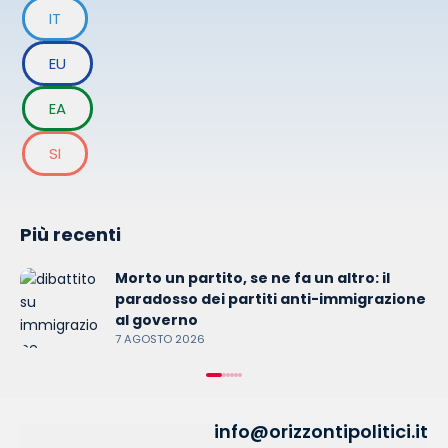
IT
EU
EA
SI
Più recenti
Morto un partito, se ne fa un altro: il
paradosso dei partiti anti-immigrazione
al governo
7 AGOSTO 2026
info@orizzontipolitici.it