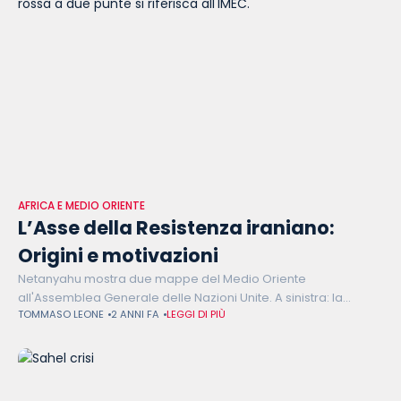
AFRICA E MEDIO ORIENTE
L’Asse della Resistenza iraniano:
Origini e motivazioni
Netanyahu mostra due mappe del Medio Oriente
all'Assemblea Generale delle Nazioni Unite. A sinistra: la
TOMMASO LEONE
2 ANNI FA
LEGGI DI PIÙ
"maledizione" dell'Asse della Resistenza iraniano. A destra: la
"benedizione" di un nuovo Medio Oriente senza