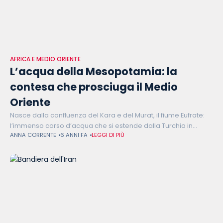
AFRICA E MEDIO ORIENTE
L’acqua della Mesopotamia: la
contesa che prosciuga il Medio
Oriente
Nasce dalla confluenza del Kara e del Murat, il fiume Eufrate:
l’immenso corso d’acqua che si estende dalla Turchia in
ANNA CORRENTE
6 ANNI FA
LEGGI DI PIÙ
direzione sud verso lo Shatt al-Arab, fiume dell’Iraq
meridionale. Qui,