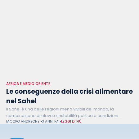
AFRICA E MEDIO ORIENTE
Le conseguenze della crisi alimentare
nel Sahel
Il Sahel è una delle regioni meno vivibili del mondo, la
combinazione di elevata instabilità politica e condizioni
IACOPO ANDREONE
3 ANNI FA
LEGGI DI PIÙ
ambientali sempre più sfavorevoli rendono estremamente
precaria la vita delle popolazioni locali.