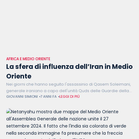
AFRICA E MEDIO ORIENTE
La sfera di influenza dell’Iran in Medio
Oriente
Nei giorni che hanno seguito l'assassinio di Qasem Soleimani,
generale iraniano a capo dell'unità Quds delle Guardie della
GIOVANNI SIMIONI
7 ANNI FA
LEGGI DI PIÙ
Rivoluzione, si è parlato molto del suo ruolo nel plasmare la
sfera