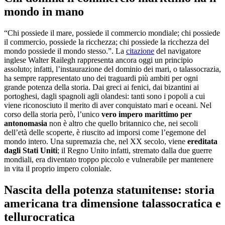
mondo in mano
“Chi possiede il mare, possiede il commercio mondiale; chi possiede
il commercio, possiede la ricchezza; chi possiede la ricchezza del
mondo possiede il mondo stesso.”. La
citazione
del navigatore
inglese Walter Railegh rappresenta ancora oggi un principio
assoluto; infatti, l’instaurazione del dominio dei mari, o talassocrazia,
ha sempre rappresentato uno dei traguardi più ambiti per ogni
grande potenza della storia. Dai greci ai fenici, dai bizantini ai
portoghesi, dagli spagnoli agli olandesi: tanti sono i popoli a cui
viene riconosciuto il merito di aver conquistato mari e oceani. Nel
corso della storia però,
l’unico
vero impero marittimo per
antonomasia
non è altro che quello britannico che, nei secoli
dell’età delle scoperte, è riuscito ad imporsi come l’egemone del
mondo intero. Una supremazia
che, nel XX secolo,
viene
ereditata
dagli Stati Uniti
; il Regno Unito infatti, stremato dalla due guerre
mondiali, era diventato troppo piccolo e vulnerabile per mantenere
in vita il proprio impero coloniale.
Nascita della potenza statunitense: storia
americana tra dimensione talassocratica e
tellurocratica