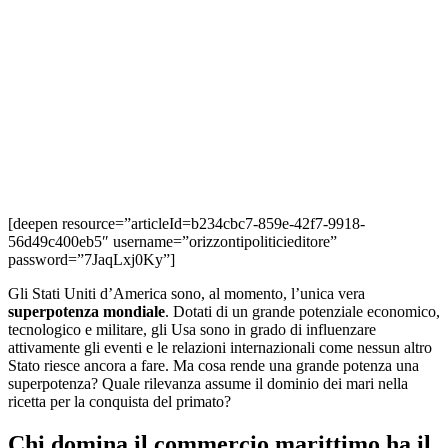
[deepen resource=”articleId=b234cbc7-859e-42f7-9918-
56d49c400eb5″ username=”orizzontipoliticieditore”
password=”7JaqLxj0Ky”]
Gli Stati Uniti d’America sono, al momento, l’unica vera
superpotenza mondiale
. Dotati di un grande potenziale economico,
tecnologico e militare, gli Usa sono in grado di influenzare
attivamente gli eventi e le relazioni internazionali come nessun altro
Stato riesce ancora a fare. Ma cosa rende una grande potenza una
superpotenza? Quale rilevanza assume il dominio dei mari nella
ricetta per la conquista del primato?
Chi domina il commercio marittimo ha il