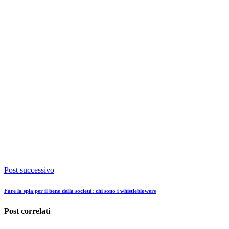
Post successivo
Fare la spia per il bene della società: chi sono i whistleblowers
Post correlati