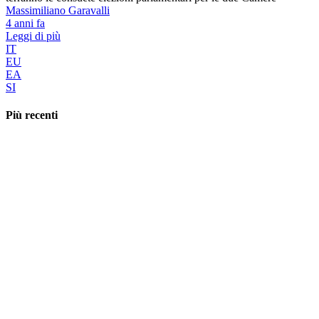
Massimiliano Garavalli
4 anni fa
Leggi di più
IT
EU
EA
SI
Più recenti