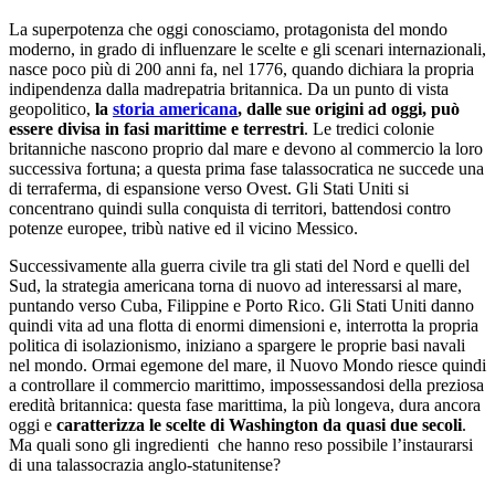
La superpotenza che oggi conosciamo, protagonista del mondo
moderno, in grado di influenzare le scelte e gli scenari internazionali,
nasce poco più di 200 anni fa, nel 1776, quando dichiara la propria
indipendenza dalla madrepatria britannica. Da un punto di vista
geopolitico,
la
storia americana
, dalle sue origini ad oggi, può
essere divisa in fasi marittime e terrestri
. Le tredici colonie
britanniche nascono proprio dal mare e devono al commercio la loro
successiva fortuna; a questa prima fase talassocratica ne succede una
di terraferma, di espansione verso Ovest. Gli Stati Uniti si
concentrano quindi sulla conquista di territori, battendosi contro
potenze europee, tribù native ed il vicino Messico.
Successivamente alla guerra civile tra gli stati del Nord e quelli del
Sud, la strategia americana torna di nuovo ad interessarsi al mare,
puntando verso Cuba, Filippine e Porto Rico. Gli Stati Uniti danno
quindi vita ad una flotta di enormi dimensioni e, interrotta la propria
politica di isolazionismo, iniziano a spargere le proprie basi navali
nel mondo. Ormai egemone del mare, il Nuovo Mondo riesce quindi
a controllare il commercio marittimo, impossessandosi della preziosa
eredità britannica: questa fase marittima, la più longeva, dura ancora
oggi e
caratterizza le scelte di Washington da quasi due secoli
.
Ma quali sono gli ingredienti che hanno reso possibile l’instaurarsi
di una talassocrazia anglo-statunitense?