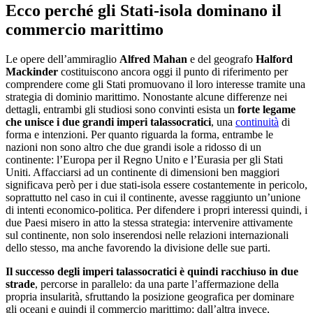
Ecco perché gli Stati-isola dominano il
commercio marittimo
Le opere dell’ammiraglio
Alfred Mahan
e del geografo
Halford
Mackinder
costituiscono ancora oggi il punto di riferimento per
comprendere come gli Stati promuovano il loro interesse tramite una
strategia di dominio marittimo. Nonostante alcune differenze nei
dettagli, entrambi gli studiosi sono convinti esista un
forte legame
che unisce i due grandi imperi talassocratici
, una
continuità
di
forma e intenzioni. Per quanto riguarda la forma, entrambe le
nazioni non sono altro che due grandi isole a ridosso di un
continente: l’Europa per il Regno Unito e l’Eurasia per gli Stati
Uniti. Affacciarsi ad un continente di dimensioni ben maggiori
significava però per i due stati-isola essere costantemente in pericolo,
soprattutto nel caso in cui il continente, avesse raggiunto un’unione
di intenti economico-politica. Per difendere i propri interessi quindi, i
due Paesi misero in atto la stessa strategia: intervenire attivamente
sul continente, non solo inserendosi nelle relazioni internazionali
dello stesso, ma anche favorendo la divisione delle sue parti.
Il successo degli imperi talassocratici è quindi racchiuso in due
strade
, percorse in parallelo: da una parte l’affermazione della
propria insularità, sfruttando la posizione geografica per dominare
gli oceani e quindi il commercio marittimo; dall’altra invece,