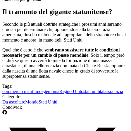
Il tramonto del gigante statunitense?
Secondo le più attuali dottrine strategiche i prossimi anni saranno
cruciali per determinare chi, opponendosi alla talassocrazia
americana, riuscirà realmente ad appropriarsi dello strapotere che al
momento è ancora in mano agli Stati Uniti.
Quel che è certo è che
sembrano sussistere tutte le condizioni
necessarie per un cambio di passo mondiale
. Solo il tempo però
ci dirà se questo avverrà tramite la formazione di una massa
eurasiatica, di una tellurocrazia dominata da Cina e Russia, oppure
dalla nascita di una flotta navale cinese in grado di sovvertire la
superpotenza statunitense.
Tags:
commercio marittimo
egemonia
Regno Unito
stati uniti
talassocrazia
Categorie:
Da ascoltare
Mondo
Stati Uniti
Condividi: