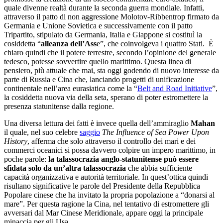
quale divenne realtà durante la seconda guerra mondiale. Infatti,
attraverso il patto di non aggressione Molotov-Ribbentrop firmato da
Germania e Unione Sovietica e successivamente con il patto
Tripartito, stipulato da Germania, Italia e Giappone si costituì la
cosiddetta “
alleanza dell’Ass
e”, che coinvolgeva i quattro Stati. È
chiaro quindi che il potere terrestre, secondo l’opinione del generale
tedesco, potesse sovvertire quello marittimo. Questa linea di
pensiero, più attuale che mai, sta oggi godendo di nuovo interesse da
parte di Russia e Cina che, lanciando progetti di unificazione
continentale nell’area eurasiatica come la “
Belt and Road Initiative
”,
la cosiddetta nuova via della seta, sperano di poter estromettere la
presenza statunitense dalla regione.
Una diversa lettura dei fatti è invece quella dell’ammiraglio
Mahan
il quale, nel suo celebre
saggio
The Influence of Sea Power Upon
History
, afferma che solo attraverso il controllo dei mari e dei
commerci oceanici si possa davvero colpire un impero marittimo, in
poche parole:
la talassocrazia anglo-statunitense può essere
sfidata solo da un’altra talassocrazia
che abbia sufficiente
capacità organizzativa e autorità territoriale. In quest’ottica quindi
risultano significative le parole del Presidente della Repubblica
Popolare cinese che ha invitato la propria popolazione a “donarsi al
mare”. Per questa ragione la Cina, nel tentativo di estromettere gli
avversari dal Mar Cinese Meridionale, appare oggi la principale
minaccia per gli Usa.