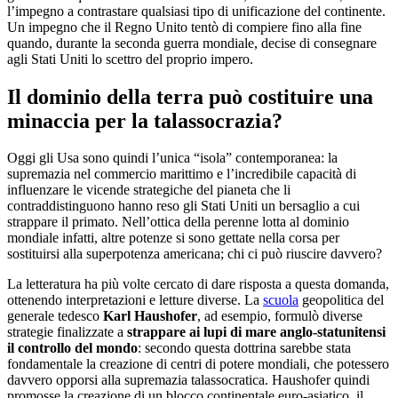
l’impegno a contrastare qualsiasi tipo di unificazione del continente.
Un impegno che il Regno Unito tentò di compiere fino alla fine
quando, durante la seconda guerra mondiale, decise di consegnare
agli Stati Uniti lo scettro del proprio impero.
Il dominio della terra può costituire una
minaccia per la talassocrazia?
Oggi gli Usa sono quindi l’unica “isola” contemporanea: la
supremazia nel commercio marittimo e l’incredibile capacità di
influenzare le vicende strategiche del pianeta che li
contraddistinguono hanno reso gli Stati Uniti un bersaglio a cui
strappare il primato. Nell’ottica della perenne lotta al dominio
mondiale infatti, altre potenze si sono gettate nella corsa per
sostituirsi alla superpotenza americana; chi ci può riuscire davvero?
La letteratura ha più volte cercato di dare risposta a questa domanda,
ottenendo interpretazioni e letture diverse. La
scuola
geopolitica del
generale tedesco
Karl Haushofer
, ad esempio, formulò diverse
strategie finalizzate a
strappare ai lupi di mare anglo-statunitensi
il controllo del mondo
: secondo questa dottrina sarebbe stata
fondamentale la creazione di centri di potere mondiali, che potessero
davvero opporsi alla supremazia talassocratica. Haushofer quindi
promosse la creazione di un blocco continentale euro-asiatico, il