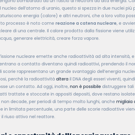
vengono bombardati da un fascio di neutroni ad alta energia. Con
 nucleo dell’atomo di uranio, questo si spezza in due nuclei più 
aturiscono energia (calore) e altri neutroni, che a loro volta poss
sto processo è noto come
reazione a catena nucleare
, e avvie
leare di una centrale. Il calore prodotto dalla fissione viene utiliz
’acqua, generare elettricità, creare forza vapore.
 fissione nucleare emette anche radioattività ad alta intensità, e t
entrano a contatto diventano quindi radioattivi, prendendo il n
ali scorie rappresentano un grande svantaggio dell’energia nuclea
olosi, perché la radioattività
altera
il DNA degli esseri viventi, qui
osse un contatto. Ad oggi, inoltre,
non è possibile
distruggere tali
tti trattate e stoccate in appositi depositi, dove restano isolat
tà non decade, per periodi di tempo molto lunghi, anche
migliaia 
 in limitata percentuale, una parte delle scorie radioattive viene
il riuso attivo nel reattore.