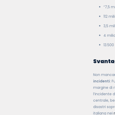
“7,5 m
112 mil
3,5 mi
4 mili
13.500
Svantag
Non mancano
incidenti
: 
margine di r
l’incidente 
centrale, be
disastri sop
italiana nei