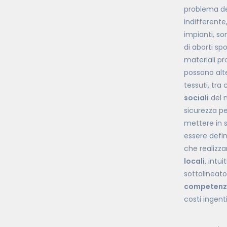
problema d
indifferente
impianti, so
di aborti sp
materiali pr
possono alte
tessuti, tra
sociali
del n
sicurezza pe
mettere in s
essere defini
che realizza
locali
, intu
sottolineat
competenz
costi ingent