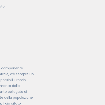
lato
 la componente
ntrale, c’è sempre un
ossibili. Proprio
amento della
ente collegata ai
rte della popolazione
 il già citato