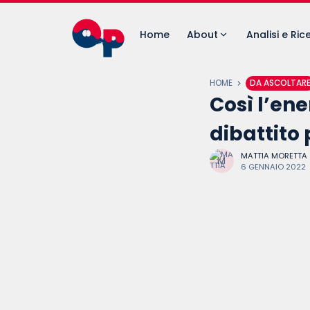
Home
About
Analisi e Ric
HOME
DA ASCOLTAR
Così l’en
dibattito
MATTIA MORETTA
6 GENNAIO 2022