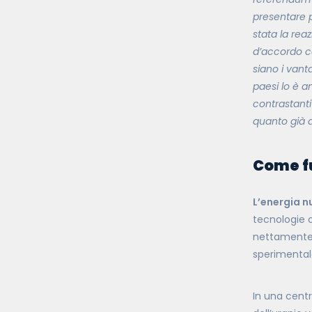
presentare p
stata la reaz
d’accordo c
siano i vant
paesi lo è a
contrastanti
quanto già a
Come fu
L’energia n
tecnologie o
nettamente n
sperimental
In una centra