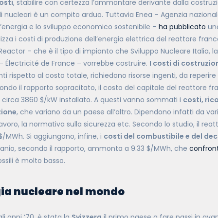
osti
, stabilire con certezza l’ammontare derivante dalla costruz
li nucleari è un compito arduo. Tuttavia Enea – Agenzia naziona
l’energia e lo sviluppo economico sostenibile –
ha pubblicato
uno
zza i costi di produzione dell’energia elettrica del reattore fra
Reactor – che è il tipo di impianto che Sviluppo Nucleare Italia, l
– Électricité de France
–
vorrebbe costruire.
I costi di costruzio
i rispetto al costo totale, richiedono risorse ingenti, da reperir
condo il rapporto sopracitato, il costo del capitale del reattore f
irca 3860 $/kW installato. A questi vanno sommati i
costi, ric
ione
, che variano da un paese all’altro. Dipendono infatti da vari
 lavoro, la normativa sulla sicurezza etc. Secondo lo studio, il reat
 $/MWh. Si aggiungono, infine, i
costi del combustibile e del d
uranio, secondo il rapporto, ammonta a 9.33 $/MWh, che
confron
ossili è molto basso.
gia nucleare nel mondo
li anni ‘70, è stata la
Svizzera
il primo paese a fare passi in ava