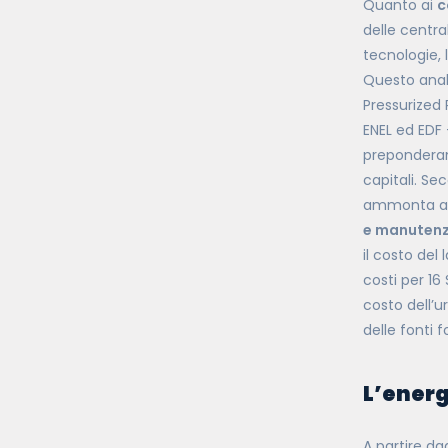
Quanto ai
c
delle centra
tecnologie, 
Questo anali
Pressurized 
ENEL ed EDF 
preponderant
capitali. Se
ammonta a c
e manutenz
il costo del
costi per 16
costo dell’
delle fonti f
L’ener
A partire dag