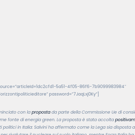
source=”articleId=1dc2cfd1-5a51-4f05-86f6-7b9099983984″
rizzontipoliticieditore” password=”7JaqLxj0Ky”]
minciato con la
proposta
da parte della Commissione Ue di consid
me fonte di energia green. La proposta è stata accolta
positiva
 politici in Italia: Salvini ha affermato come la Lega sia disposta 
er rivalutare il nucleare sul suolo italiano, mentre Forza Italia ha