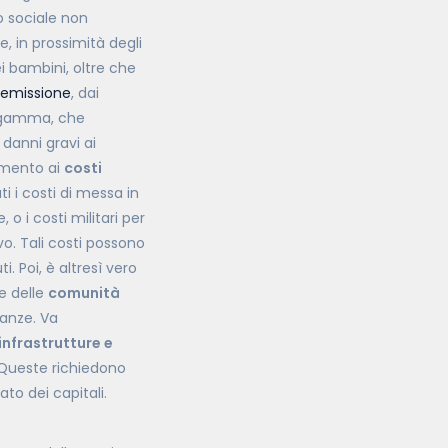
 sociale non
e, in prossimità degli
i bambini, oltre che
emissione
, dai
 e gamma, che
 danni gravi ai
rimento ai
costi
i i costi di messa in
o i costi militari per
vo. Tali costi possono
i. Poi, è altresì vero
e delle
comunità
nanze. Va
infrastrutture e
 Queste richiedono
to dei capitali.