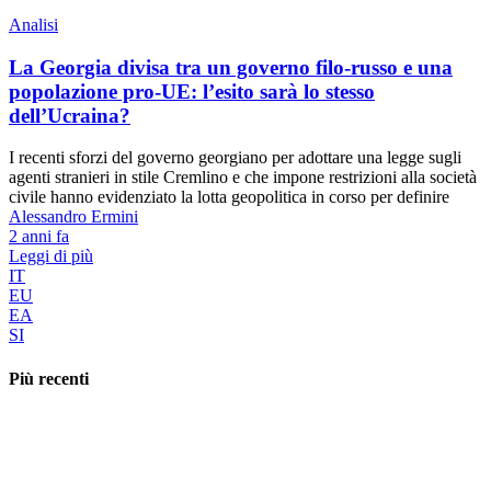
Analisi
La Georgia divisa tra un governo filo-russo e una
popolazione pro-UE: l’esito sarà lo stesso
dell’Ucraina?
I recenti sforzi del governo georgiano per adottare una legge sugli
agenti stranieri in stile Cremlino e che impone restrizioni alla società
civile hanno evidenziato la lotta geopolitica in corso per definire
Alessandro Ermini
2 anni fa
Leggi di più
IT
EU
EA
SI
Più recenti