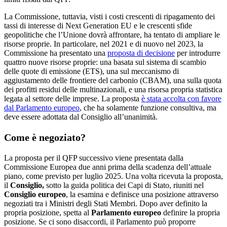
La Commissione, tuttavia, visti i costi crescenti di ripagamento dei
tassi di interesse di Next Generation EU e le crescenti sfide
geopolitiche che l’Unione dovrà affrontare, ha tentato di ampliare le
risorse proprie. In particolare, nel 2021 e di nuovo nel 2023, la
Commissione ha presentato una
proposta di decisione
per introdurre
quattro nuove risorse proprie: una basata sul sistema di scambio
delle quote di emissione (ETS), una sul meccanismo di
aggiustamento delle frontiere del carbonio (CBAM), una sulla quota
dei profitti residui delle multinazionali, e una risorsa propria statistica
legata al settore delle imprese. La proposta
è stata accolta con favore
dal Parlamento europeo
, che ha solamente funzione consultiva, ma
deve essere adottata dal Consiglio all’unanimità.
Come è negoziato?
La proposta per il QFP successivo viene presentata dalla
Commissione Europea due anni prima della scadenza dell’attuale
piano, come previsto per luglio 2025. Una volta ricevuta la proposta,
il
Consiglio,
sotto la guida politica dei Capi di Stato, riuniti nel
Consiglio europeo
,
la esamina e definisce una posizione attraverso
negoziati tra i Ministri degli Stati Membri. Dopo aver definito la
propria posizione, spetta al
Parlamento europeo
definire la propria
posizione. Se ci sono disaccordi, il Parlamento può proporre