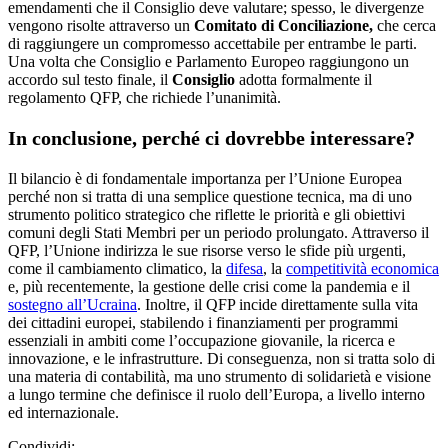
emendamenti che il Consiglio deve valutare; spesso, le divergenze
vengono risolte attraverso un
Comitato di Conciliazione,
che cerca
di raggiungere un compromesso accettabile per entrambe le parti.
Una volta che Consiglio e Parlamento Europeo raggiungono un
accordo sul testo finale, il
Consiglio
adotta formalmente il
regolamento QFP, che richiede l’unanimità.
In conclusione, perché ci dovrebbe interessare?
Il bilancio è di fondamentale importanza per l’Unione Europea
perché non si tratta di una semplice questione tecnica, ma di uno
strumento politico strategico che riflette le priorità e gli obiettivi
comuni degli Stati Membri per un periodo prolungato. Attraverso il
QFP, l’Unione indirizza le sue risorse verso le sfide più urgenti,
come il cambiamento climatico, la
difesa
, la
competitività economica
e, più recentemente, la gestione delle crisi come la pandemia e il
sostegno all’Ucraina
. Inoltre, il QFP incide direttamente sulla vita
dei cittadini europei, stabilendo i finanziamenti per programmi
essenziali in ambiti come l’occupazione giovanile, la ricerca e
innovazione, e le infrastrutture. Di conseguenza, non si tratta solo di
una materia di contabilità, ma uno strumento di solidarietà e visione
a lungo termine che definisce il ruolo dell’Europa, a livello interno
ed internazionale.
Condividi: