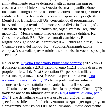
anni (attualmente sette) e definisce i tetti di spesa massimi per
ciascun ambito di intervento. Questo sistema di pianificazione
finanziaria a lungo termine ha come obiettivo quello di garantire la
stabilità e la prevedibilità delle risorse a disposizione per gli Stati
Membri e le istituzioni dell’UE, consentendo di programmare
interventi a lungo termine. Le risorse sono divise in “headings” o
“
rubriche di spesa
”, e in particolare, organizzate nel seguente
modo: R1 – Mercato unico, innovazione e agenda digitale, R2 –
Coesione e valori; R3 – Risorse naturali e ambiente; R4 –
Migrazione e gestione delle frontiere; R -: Sicurezza e difesa; R6 –
Vicinato e resto del mondo; R7 – Pubblica Amministrazione
europea. A sua volta, queste rubriche sono divise in voci di spesa più
specifiche.
Nel caso del
Quadro Finanziario Pluriennale corrente
(2021-2027),
il bilancio ammonta a 2.018 trilioni di euro (1.211 trilioni di risorse
proprie, rinforzati da Next Generation EU per 806,9 miliardi di
euro). Inoltre, a inizio 2024, è avvenuta per la prima volta
una
revisione intermedia del QFP
, che ha portato ad un rinforzo di
alcune rubriche, soprattutto per quanto riguarda il sostegno
all’Ucraina, le tecnologie strategiche e la migrazione. Oltre al QFP,
troviamo anche un
bilancio annuale
(
189,4 miliardi di euro, per il
2024
),
che dettaglia le entrate e le uscite dell’UE per un anno
specifico, stabilendo i fondi che verranno assegnati per ogni progetto
e programma previsto nel QFP per quell’anno. Questo documento