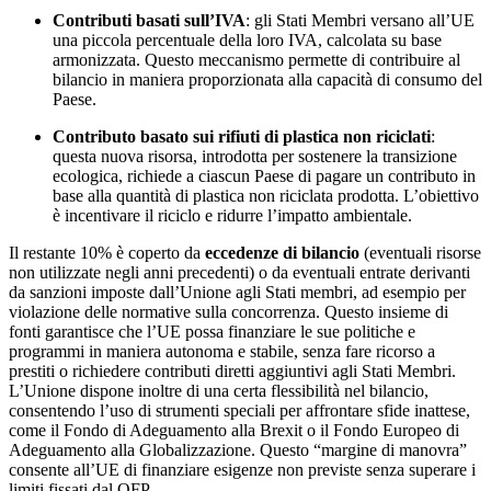
Contributi basati sull’IVA
: gli Stati Membri versano all’UE
una piccola percentuale della loro IVA, calcolata su base
armonizzata. Questo meccanismo permette di contribuire al
bilancio in maniera proporzionata alla capacità di consumo del
Paese.
Contributo basato sui rifiuti di plastica non riciclati
:
questa nuova risorsa, introdotta per sostenere la transizione
ecologica, richiede a ciascun Paese di pagare un contributo in
base alla quantità di plastica non riciclata prodotta. L’obiettivo
è incentivare il riciclo e ridurre l’impatto ambientale.
Il restante 10% è coperto da
eccedenze di bilancio
(eventuali risorse
non utilizzate negli anni precedenti) o da eventuali entrate derivanti
da sanzioni imposte dall’Unione agli Stati membri, ad esempio per
violazione delle normative sulla concorrenza. Questo insieme di
fonti garantisce che l’UE possa finanziare le sue politiche e
programmi in maniera autonoma e stabile, senza fare ricorso a
prestiti o richiedere contributi diretti aggiuntivi agli Stati Membri.
L’Unione dispone inoltre di una certa flessibilità nel bilancio,
consentendo l’uso di strumenti speciali per affrontare sfide inattese,
come il Fondo di Adeguamento alla Brexit o il Fondo Europeo di
Adeguamento alla Globalizzazione. Questo “margine di manovra”
consente all’UE di finanziare esigenze non previste senza superare i
limiti fissati dal QFP.