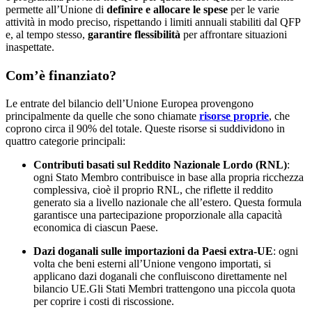
permette all’Unione di
definire e allocare le spese
per le varie
attività in modo preciso, rispettando i limiti annuali stabiliti dal QFP
e, al tempo stesso,
garantire flessibilità
per affrontare situazioni
inaspettate.
Com’è finanziato?
Le entrate del bilancio dell’Unione Europea provengono
principalmente da quelle che sono chiamate
risorse proprie
, che
coprono circa il 90% del totale. Queste risorse si suddividono in
quattro categorie principali:
Contributi basati sul Reddito Nazionale Lordo (RNL)
:
ogni Stato Membro contribuisce in base alla propria ricchezza
complessiva, cioè il proprio RNL, che riflette il reddito
generato sia a livello nazionale che all’estero. Questa formula
garantisce una partecipazione proporzionale alla capacità
economica di ciascun Paese.
Dazi doganali sulle importazioni da Paesi extra-UE
: ogni
volta che beni esterni all’Unione vengono importati, si
applicano dazi doganali che confluiscono direttamente nel
bilancio UE.Gli Stati Membri trattengono una piccola quota
per coprire i costi di riscossione.