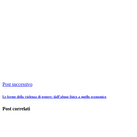
Post successivo
Le forme della violenza di genere: dall’abuso fisico a quello economico
Post correlati