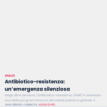
ANALISI
Antibiotico-resistenza:
un’emergenza silenziosa
Negli ultimi decenni, l’antibiotico-resistenza (AMR) è diventata
una delle più gravi minacce alla salute pubblica globale. Il
GAIA GRASSI
1 ANNO FA
LEGGI DI PIÙ
fenomeno, spesso sottovalutato, si sviluppa quando i batteri