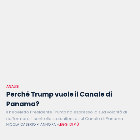
ANALISI
Perché Trump vuole il Canale di
Panama?
Il neoeletto Presidente Trump ha espresso la sua volontà di
riaffermare il controllo statunitense sul Canale di Panama.
NICOLA CASERIO
1 ANNO FA
LEGGI DI PIÙ
Quali sono le ragioni alla base di questa strategia?