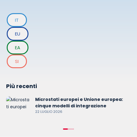
diventano resistenti agli antibiotici, rendendo
IT
EU
EA
SI
Più recenti
Microstati europei e Unione europea:
cinque modelli di integrazione
22 LUGLIO 2026