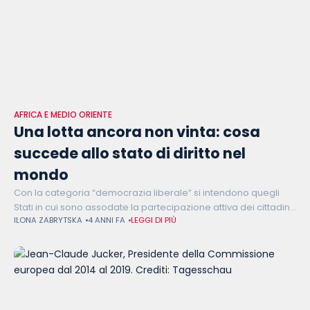
AFRICA E MEDIO ORIENTE
Una lotta ancora non vinta: cosa
succede allo stato di diritto nel
mondo
Con la categoria “democrazia liberale” si intendono quegli
Stati in cui sono assodate la partecipazione attiva dei cittadini
ILONA ZABRYTSKA
4 ANNI FA
LEGGI DI PIÙ
alla politica e il godimento di uno stato di diritto (rule of