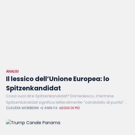
ANALISI
Il lessico dell’Unione Europea: lo
Spitzenkandidat
Cosa vuol dire Spitzenkandidat? Dal tedesco, il termine
Spitzenkandidat significa letteralmente “candidato di punta” e
CLAUDIA MORBIDINI
2 ANNI FA
LEGGI DI PIÙ
viene usato per indicare il capolista di un partito. Applicato al
contesto europeo, il termine