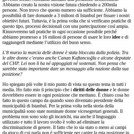
Abbiamo creato la nostra visione futura chiedendo a 200mila
persone.
Non trovo che questo numero sia sufficiente. Abbiamo la
possibilità di fare domande a 3 milioni di Istanbul per fissare i nostri
obiettivi futuri. Tuttavia, è la prima volta che si verificano pratiche di
questo tipo, processi decisionali con una partecipazione così ampia.
Rinnoveremo tali pratiche in ogni occasione possibile perché
abbiamo promesso a 16 milioni di persone di usare le loro
idee
e di
raggiungerli mediante l’utilizzo del buon senso.
L’8 marzo la marcia delle donne è stata bloccata dalla polizia. Tra
le altre donne c’erano anche Canan Kaftancıoğlu e alcune deputate
del CHP. Lei non li ha né appoggiati né sostenuti. Non pensa che
sarebbe stato importante dare un messaggio alla nazione dalla sua
posizione?
Ho spiegato più volte il mio punto di vista su questo tema in tutti i
media.
Ho fatto mio il principio che i
diritti delle donne
e le donne
dovrebbero essere in ogni posizione che meritano. È chiaro cosa ho
fatto in questo campo da quando sono diventato presidente della
municipalità di Istanbul.
Per la prima volta nella storia della
municipalità sono state nominate donne vicesegretari generali.
Il
problema non sono solo gli incarichi, ma anche il linguaggio
utilizzato e tutto il lavoro svolto è volto ad eliminare la
discriminazione di genere.
Il fatto che io sia stato o meno ai campi
da gioco di cui parla non è sufficiente per capire la mia posizione in