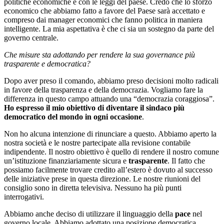
politiche economiche e con le leggi del paese.
Credo che lo sforzo
economico che abbiamo fatto a favore del Paese sarà accettato e
compreso dai manager economici che fanno politica in maniera
intelligente. La mia aspettativa è che ci sia un sostegno da parte del
governo centrale.
Che misure sta adottando per rendere la sua governance più
trasparente e democratica?
Dopo aver preso il comando, abbiamo preso decisioni molto radicali
in favore della trasparenza e della democrazia. Vogliamo fare la
differenza in questo campo attuando una “democrazia coraggiosa”.
Ho espresso il mio obiettivo di diventare il sindaco più
democratico del mondo in ogni occasione
.
Non ho alcuna intenzione di rinunciare a questo. Abbiamo aperto la
nostra società e le nostre partecipate alla revisione contabile
indipendente.
Il nostro obiettivo è quello di rendere il nostro comune
un’istituzione finanziariamente sicura e
trasparente
.
Il fatto che
possiamo facilmente trovare credito all’estero è dovuto al successo
delle iniziative prese in questa direzione.
Le nostre riunioni del
consiglio sono in diretta televisiva.
Nessuno ha più punti
interrogativi.
Abbiamo anche deciso di utilizzare il linguaggio della
pace
nel
governo locale.
Abbiamo adottato una posizione democratica.