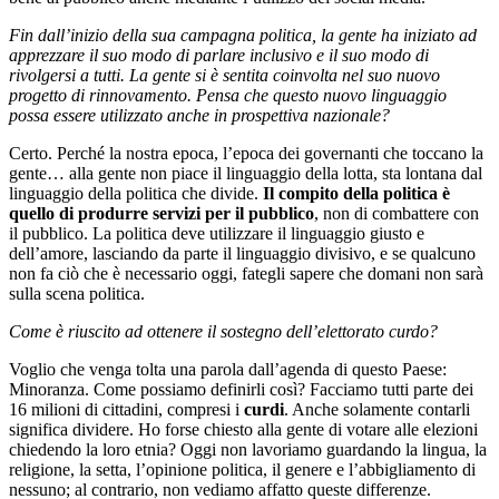
Fin dall’inizio della sua campagna politica, la gente ha iniziato ad
apprezzare il suo modo di parlare inclusivo e il suo modo di
rivolgersi a tutti. La gente si è sentita coinvolta nel suo nuovo
progetto di rinnovamento. Pensa che questo nuovo linguaggio
possa essere utilizzato anche in prospettiva nazionale?
Certo. Perché la nostra epoca, l’epoca dei governanti che toccano la
gente… alla gente non piace il linguaggio della lotta, sta lontana dal
linguaggio della politica che divide.
Il compito della politica è
quello di produrre servizi per il pubblico
, non di combattere con
il pubblico. La politica deve utilizzare il linguaggio giusto e
dell’amore, lasciando da parte il linguaggio divisivo, e se qualcuno
non fa ciò che è necessario oggi, fategli sapere che domani non sarà
sulla scena politica.
Come è riuscito ad ottenere il sostegno dell’elettorato curdo?
Voglio che venga tolta una parola dall’agenda di questo Paese:
Minoranza.
Come possiamo definirli così? Facciamo tutti parte dei
16 milioni di cittadini, compresi i
curdi
. Anche solamente contarli
significa dividere.
Ho forse chiesto alla gente di votare alle elezioni
chiedendo la loro etnia?
Oggi non lavoriamo guardando la lingua, la
religione, la setta, l’opinione politica, il genere e l’abbigliamento di
nessuno; al contrario, non vediamo affatto queste differenze.