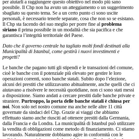
per aiutarli a raggiungere questo obiettivo nel modo più sano
possibile. Il Chp non ha avuto un atteggiamento o un suggerimento
sbagliato su questo tema. Se a un certo punto ci sono uscite
personali, è necessario tenerle separate, cosa che non so se esistano.
Il Chp sta facendo del suo meglio per porre fine al
problema
siriano
il prima possibile in un modalità che sia pacifica e che
garantisca l’integrità territoriale del Paese.
Dato che il governo centrale ha tagliato molti fondi destinati alla
Municipalità di Istanbul, come gestirà i nuovi investimenti e
progetti?
Le banche che pagano tutti gli stipendi e le transazioni del comune,
cioè le banche con il potenziale più elevato per gestire le loro
operazioni correnti, sono banche statali. Subito dopo l’elezione,
alcuni dei prestiti che utilizzavamo abitualmente, anche quelli che ci
aiutavano a risolvere le necessità quotidiane, non ci sono stati messi
a disposizione.
Siamo andati a cercare prestiti dalle banche private e
straniere.
Purtroppo, la porta delle banche statali è chiusa per
noi
.
Non solo nel nostro comune ma anche nelle altre 11 città
governate da sindaci del Chp. Grazie ai viaggi che abbiamo
effettuato siamo anche riusciti ad ottenere prestiti dalla Germania,
dalla Francia e da Londra. La municipalità di Istanbul può utilizzare
la vendita di obbligazioni come metodo di finanziamento.
Ci stiamo
lavorando.
Naturalmente dobbiamo agire in conformità con le