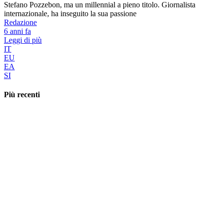
Stefano Pozzebon, ma un millennial a pieno titolo. Giornalista
internazionale, ha inseguito la sua passione
Redazione
6 anni fa
Leggi di più
IT
EU
EA
SI
Più recenti