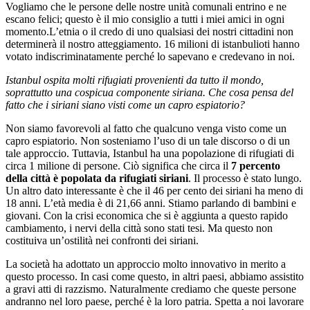
Vogliamo che le persone delle nostre unità comunali entrino e ne
escano felici; questo è il mio consiglio a tutti i miei amici in ogni
momento.L’etnia o il credo di uno qualsiasi dei nostri cittadini non
determinerà il nostro atteggiamento. 16 milioni di istanbulioti hanno
votato indiscriminatamente perché lo sapevano e credevano in noi.
Istanbul ospita molti rifugiati provenienti da tutto il mondo,
soprattutto una cospicua componente siriana. Che cosa pensa del
fatto che i siriani siano visti come un capro espiatorio?
Non siamo favorevoli al fatto che qualcuno venga visto come un
capro espiatorio.
Non sosteniamo l’uso di un tale discorso o di un
tale approccio.
Tuttavia, Istanbul ha una popolazione di rifugiati di
circa 1 milione di persone.
Ciò significa che circa il
7 percento
della città è popolata da rifugiati siriani
.
Il processo è stato lungo.
Un altro dato interessante è che il 46 per cento dei siriani ha meno di
18 anni.
L’età media è di 21,66 anni.
Stiamo parlando di bambini e
giovani.
Con la crisi economica che si è aggiunta a questo rapido
cambiamento, i nervi della città sono stati tesi.
Ma questo non
costituiva un’ostilità nei confronti dei siriani.
La società ha adottato un approccio molto innovativo in merito a
questo processo. In casi come questo, in altri paesi, abbiamo assistito
a gravi atti di razzismo. Naturalmente crediamo che queste persone
andranno nel loro paese, perché è la loro patria.
Spetta a noi lavorare