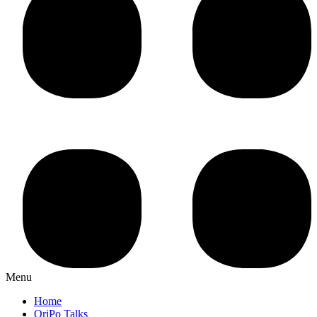
Menu
Home
OriPo Talks