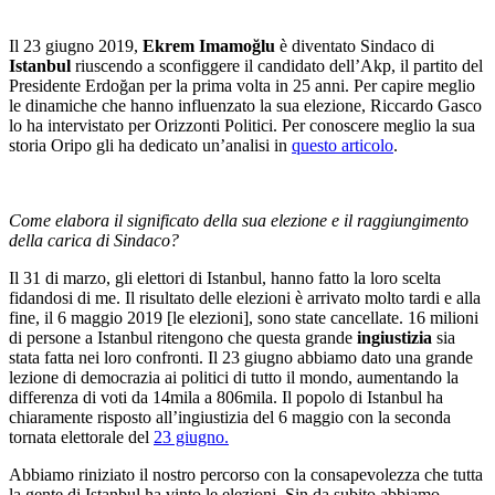
Il 23 giugno 2019,
Ekrem Imamoğlu
è diventato Sindaco di
Istanbul
riuscendo a sconfiggere il candidato dell’Akp, il partito del
Presidente Erdoğan per la prima volta in 25 anni. Per capire meglio
le dinamiche che hanno influenzato la sua elezione, Riccardo Gasco
lo ha intervistato per Orizzonti Politici. Per conoscere meglio la sua
storia Oripo gli ha dedicato un’analisi in
questo articolo
.
Come elabora il significato della sua elezione e il raggiungimento
della carica di Sindaco?
Il 31 di marzo, gli elettori di Istanbul, hanno fatto la loro scelta
fidandosi di me.
Il risultato delle elezioni è arrivato molto tardi e alla
fine, il 6 maggio 2019 [le elezioni], sono state cancellate. 16 milioni
di persone a Istanbul ritengono che questa grande
ingiustizia
sia
stata fatta nei loro confronti. Il 23 giugno abbiamo dato una grande
lezione di democrazia ai politici di tutto il mondo, aumentando la
differenza di voti da 14mila a 806mila.
Il popolo di Istanbul ha
chiaramente risposto all’ingiustizia del 6 maggio con la seconda
tornata elettorale del
23 giugno.
Abbiamo riniziato il nostro percorso con la consapevolezza che tutta
la gente di Istanbul ha vinto le elezioni. Sin da subito abbiamo