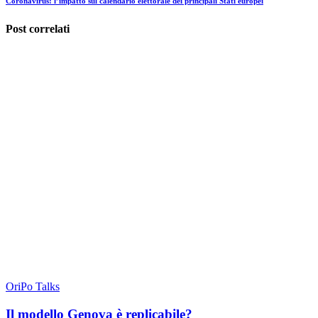
Coronavirus: l’impatto sul calendario elettorale dei principali Stati europei
Post correlati
OriPo Talks
Il modello Genova è replicabile?