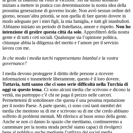
iniziato a mettere in pratica con determinazione la nostra idea della
prossima generazione di governo locale. Non avrò nessun ordine del
giorno, nessun’altra priorità, se non quella di fare questo dovere in
modo adeguato per i miei figli, la mia famiglia, e tutti gli istanbulioti.
Abbiamo iniziato un periodo di fratellanza, amore e rispetto.
Non ho
intenzione di gestire questa città da solo
. Approfitterò della nostra
gente e di tutti i ceti sociali. Qualunque sia l’opinione politica,
chiunque abbia la diligenza del merito e l’amore per il servizio
lavora con me.
In che modo i media turchi rappresentano Istanbul e la vostra
governance?
I media devono proteggere il diritto delle persone a ricevere
informazioni e trasmetterle liberamente, questo è il loro dovere.
Tuttavia, tutti sanno che ci sono serie difficoltà nella Turchia di
oggi su questo tema
. Ci sono alcuni media che scrivono e dicono la
verità, ma purtroppo c’è chi ne paga il prezzo nelle carceri.
Permettetemi di sottolineare che questa è una pessima reputazione
per il nostro Paese. A parte questo, ci sono così tanti membri dei
media che mentono su di me e scrivono su di me che credo abbiano
sofferto di problemi mentali. Mi riferisco al buon senso della gente.
Anche se non ci danno lo spazio che meritiamo, continueremo a
camminare per la nostra strada perché siamo capaci di rivolgerci
bene al pubblico anche mediante l’utilizzo dei social media.