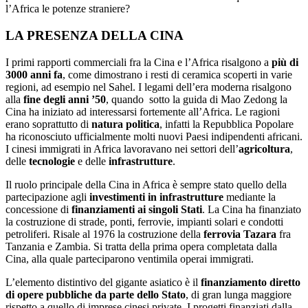
l’Africa le potenze straniere?
LA PRESENZA DELLA CINA
I primi rapporti commerciali fra la Cina e l’Africa risalgono a
più di
3000 anni fa
,
come dimostrano i resti di ceramica scoperti in varie
regioni, ad esempio nel Sahel.
I legami dell’era moderna risalgono
alla
fine degli anni ’50
, quando sotto la guida di Mao Zedong la
Cina ha iniziato ad interessarsi fortemente all’Africa. Le ragioni
erano soprattutto di
natura politica
, infatti la Repubblica Popolare
ha riconosciuto ufficialmente molti nuovi Paesi indipendenti africani.
I cinesi immigrati in Africa lavoravano nei settori dell’
agricoltura
,
delle
tecnologie
e delle
infrastrutture
.
Il ruolo principale della Cina in Africa è sempre stato quello della
partecipazione agli
investimenti in infrastrutture
mediante la
concessione di
finanziamenti ai singoli Stati
. La Cina ha finanziato
la costruzione di strade, ponti, ferrovie, impianti solari e condotti
petroliferi. Risale al 1976 la costruzione della
ferrovia Tazara
fra
Tanzania e Zambia. Si tratta della prima opera completata dalla
Cina, alla quale parteciparono ventimila operai immigrati.
L’elemento distintivo del gigante asiatico è il
finanziamento diretto
di opere pubbliche da parte dello Stato
, di gran lunga maggiore
rispetto a quello di imprese cinesi private. I progetti finanziati dalla