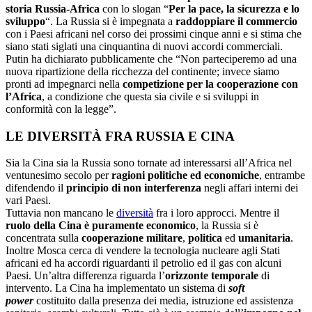
storia Russia-Africa
con lo slogan “
Per la pace, la sicurezza e lo
sviluppo
“. La Russia si è impegnata a
raddoppiare il commercio
con i Paesi africani nel corso dei prossimi cinque anni e si stima che
siano stati siglati una cinquantina di nuovi accordi commerciali.
Putin ha dichiarato pubblicamente che “Non parteciperemo ad una
nuova ripartizione della ricchezza del continente; invece siamo
pronti ad impegnarci nella
competizione per la cooperazione con
l’Africa
, a condizione che questa sia civile e si sviluppi in
conformità con la legge”.
LE DIVERSITÀ FRA RUSSIA E CINA
Sia la Cina sia la Russia sono tornate ad interessarsi all’Africa nel
ventunesimo secolo per
ragioni politiche ed economiche
, entrambe
difendendo il
principio di non interferenza
negli affari interni dei
vari Paesi.
Tuttavia non mancano le
diversità
fra i loro approcci. Mentre il
ruolo della Cina è puramente economico
, la Russia si è
concentrata sulla
cooperazione militare
,
politica
ed
umanitaria
.
Inoltre Mosca cerca di vendere la tecnologia nucleare agli Stati
africani ed ha accordi riguardanti il petrolio ed il gas con alcuni
Paesi. Un’altra differenza riguarda l’
orizzonte temporale
di
intervento. La Cina ha implementato un sistema di
soft
power
costituito dalla presenza dei media, istruzione ed assistenza