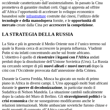
occidentale caratterizzato dall’assistenzialismo. In passato la Cina
prometteva di garantire risultati certi. Oggi si appresta ad offrire
all’Africa l’opportunità di accelerare lo sviluppo economico
basandosi sulle
infrastrutture
costruite dai cinesi, l’utilizzo delle
tecnologie e della manodopera
fornite, e le
opportunità di
mercato
create dalla Cina per
accrescere la competizione
.
LA STRATEGIA DELLA RUSSIA
La Siria e più in generale il Medio Oriente non è l’unico terreno sul
quale la Russia cerca di accrescere la propria influenza. Vladimir
Putin si sta infatti concentrando anche sul fronte africano.
L’obiettivo è quello di
ricostruire i legami con l’Africa
andati
perduti dopo la dissoluzione dell’Unione Sovietica (Urss). La Russia
sta cercando sempre di più
nuovi alleati
e
nuovi mercati
dopo la
crisi con l’Occidente provocata dall’annessione della Crimea.
Durante la Guerra Fredda, Mosca ha giocato un ruolo di primo
piano in Africa in diversi campi. L’Urss appoggiò molti Stati africani
durante le
guerre di decolonizzazione
, in particolar modo il
Sudafrica di Nelson Mandela. La situazione cambiò radicalmente
dopo la caduta del Muro di Berlino. Gli
stravolgimenti politici
e la
crisi economica
che ne susseguirono modificarono anche le
relazioni internazionali. Molte ambasciate sovietiche furono chiuse e
molti progetti di supporto all’Africa cancellati.