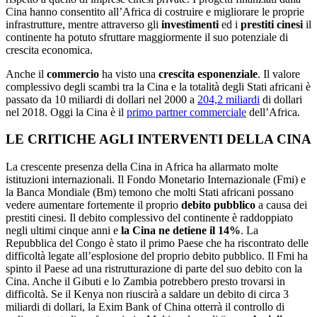
Cina hanno consentito all’Africa di costruire e migliorare le proprie
infrastrutture, mentre attraverso gli
investimenti
ed i
prestiti cinesi
il
continente ha potuto sfruttare maggiormente il suo potenziale di
crescita economica.
Anche il
commercio
ha visto una
crescita esponenziale
. Il valore
complessivo degli scambi tra la Cina e la totalità degli Stati africani è
passato da 10 miliardi di dollari nel 2000 a
204,2 miliardi
di dollari
nel 2018. Oggi la Cina è il
primo partner commerciale
dell’Africa.
LE CRITICHE AGLI INTERVENTI DELLA CINA
La crescente presenza della Cina in Africa ha allarmato molte
istituzioni internazionali. Il Fondo Monetario Internazionale (Fmi) e
la Banca Mondiale (Bm) temono che molti
Stati africani possano
vedere aumentare fortemente il proprio
debito pubblico
a causa dei
prestiti cinesi. Il debito complessivo del continente è raddoppiato
negli ultimi cinque anni e
la Cina ne detiene il 14%
. La
Repubblica del Congo è stato il primo Paese che ha riscontrato delle
difficoltà legate all’esplosione del proprio debito pubblico. Il Fmi ha
spinto il Paese ad una ristrutturazione di parte del suo debito con la
Cina. Anche il Gibuti e lo Zambia potrebbero presto trovarsi in
difficoltà. Se il Kenya non riuscirà a saldare un debito di circa 3
miliardi di dollari, la Exim Bank of China otterrà il controllo di