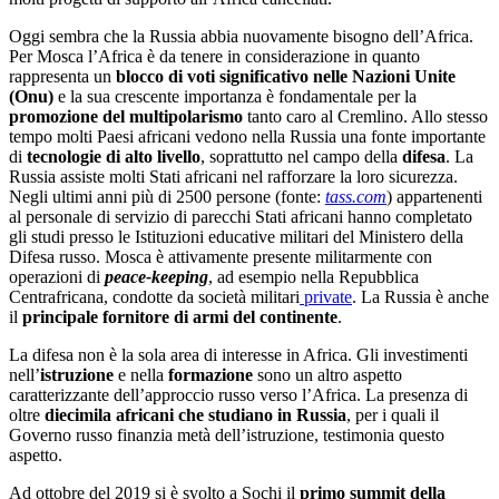
Oggi sembra che la Russia abbia nuovamente bisogno dell’Africa.
Per Mosca l’Africa è da tenere in considerazione in quanto
rappresenta un
blocco di voti significativo nelle Nazioni Unite
(Onu)
e la sua crescente importanza è fondamentale per la
promozione del multipolarismo
tanto caro al Cremlino. Allo stesso
tempo molti Paesi africani vedono nella Russia una fonte importante
di
tecnologie di alto livello
, soprattutto nel campo della
difesa
. La
Russia assiste molti Stati africani nel rafforzare la loro sicurezza.
Negli ultimi anni più di 2500 persone (fonte:
tass.com
) appartenenti
al personale di servizio di parecchi Stati africani hanno completato
gli studi presso le Istituzioni educative militari del Ministero della
Difesa russo. Mosca è attivamente presente militarmente con
operazioni di
peace-keeping
, ad esempio nella Repubblica
Centrafricana, condotte da società militari
private
. La Russia è anche
il
principale fornitore di armi del continente
.
La difesa non è la sola area di interesse in Africa. Gli investimenti
nell’
istruzione
e nella
formazione
sono un altro aspetto
caratterizzante dell’approccio russo verso l’Africa. La presenza di
oltre
diecimila africani che studiano in Russia
, per i quali il
Governo russo finanzia metà dell’istruzione, testimonia questo
aspetto.
Ad ottobre del 2019 si è svolto a Sochi il
primo summit della