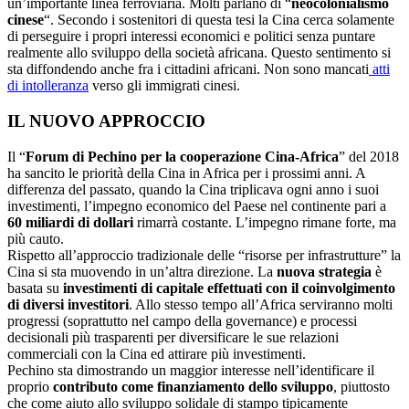
un’importante linea ferroviaria. Molti parlano di “
neocolonialismo
cinese
“. Secondo i sostenitori di questa tesi la Cina cerca solamente
di perseguire i propri interessi economici e politici senza puntare
realmente allo sviluppo della società africana. Questo sentimento si
sta diffondendo anche fra i cittadini africani. Non sono mancati
atti
di intolleranza
verso gli immigrati cinesi.
IL NUOVO APPROCCIO
Il “
Forum di Pechino per la cooperazione Cina-Africa
” del 2018
ha sancito le priorità della Cina in Africa per i prossimi anni. A
differenza del passato, quando la Cina triplicava ogni anno i suoi
investimenti, l’impegno economico del Paese nel continente pari a
60 miliardi di dollari
rimarrà costante. L’impegno rimane forte, ma
più cauto.
Rispetto all’approccio tradizionale delle “risorse per infrastrutture” la
Cina si sta muovendo in un’altra direzione. La
nuova strategia
è
basata su
investimenti di capitale effettuati con il coinvolgimento
di diversi investitori
. Allo stesso tempo all’Africa serviranno molti
progressi (soprattutto nel campo della governance) e processi
decisionali più trasparenti per diversificare le sue relazioni
commerciali con la Cina ed attirare più investimenti.
Pechino sta dimostrando un maggior interesse nell’identificare il
proprio
contributo come finanziamento dello sviluppo
, piuttosto
che come aiuto allo sviluppo solidale di stampo tipicamente