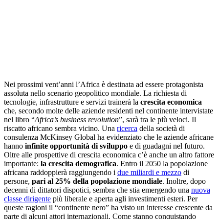
Nei prossimi vent’anni l’Africa è destinata ad essere protagonista
assoluta nello scenario geopolitico mondiale. La richiesta di
tecnologie, infrastrutture e servizi trainerà la
crescita economica
che, secondo molte delle aziende residenti nel continente intervistate
nel libro “
Africa’s business revolution
”, sarà tra le più veloci. Il
riscatto africano sembra vicino. Una
ricerca
della società di
consulenza McKinsey Global ha evidenziato che le aziende africane
hanno
infinite opportunità di sviluppo
e di guadagni nel futuro.
Oltre alle prospettive di crescita economica c’è anche un altro fattore
importante:
la crescita demografica
. Entro il 2050 la popolazione
africana raddoppierà raggiungendo i
due miliardi e mezzo
di
persone,
pari al 25% della popolazione mondiale
. Inoltre, dopo
decenni di dittatori dispotici, sembra che stia emergendo una
nuova
classe dirigente
più liberale e aperta agli investimenti esteri. Per
queste ragioni il “continente nero” ha visto un interesse crescente da
parte di alcuni attori internazionali. Come stanno conquistando