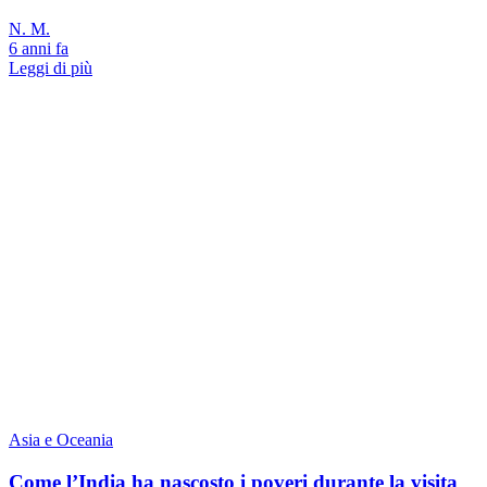
N. M.
6 anni fa
Leggi di più
Asia e Oceania
Come l’India ha nascosto i poveri durante la visita