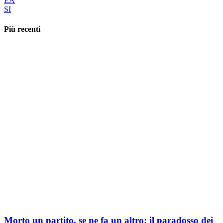
EA
SI
Più recenti
Morto un partito, se ne fa un altro: il paradosso dei